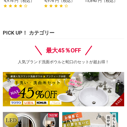
4,976
円
（税込）
4,976
円
（税込）
15,840
円
（税込）
PICK UP！ カテゴリー
最大45％OFF
人気ブランド洗面ボウルと蛇口のセットが超お得！