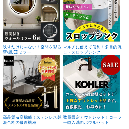
映すだけじゃない！空間を彩る
マルチに使えて便利！多目的流
壁掛LEDミラー
し・スロップシンク
高品質＆高機能！ステンレス製
数量限定アウトレット！コーラ
混合栓の最新機種
ー輸入洗面ボウルセット