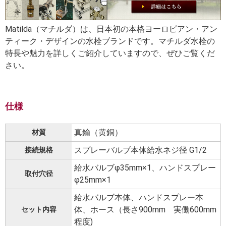
Matilda（マチルダ）は、日本初の本格ヨーロピアン・アン
ティーク・デザインの水栓ブランドです。マチルダ水栓の
特長や魅力を詳しくご紹介していますので、ぜひご覧くだ
さい。
仕様
真鍮（黄銅）
材質
スプレーバルブ本体給水ネジ径 G1/2
接続規格
給水バルブφ35mm×1、ハンドスプレー
取付穴径
φ25mm×1
給水バルブ本体、ハンドスプレー本
体、ホース（長さ900mm 実働600mm
セット内容
程度)