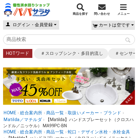
商品を探す
問い合わせ
メニュー
ログイン・会員登録
カートは空です
HOTワード
＃スロップシンク・多目的流し
＃センサー
HOME
›
総合案内所
›
商品一覧
›
取扱いメーカー・ブランド
›
Matilda／マチルダ
›
【Matilda】ハンドスプレーセット（クロスハ
ンドル／ニッケル） MA99PC-BN
HOME
›
総合案内所
›
商品一覧
›
蛇口・デザイン水栓・水栓金具
›
【Matilda】ハンドスプレーセット（クロスハンドル／ニッケル）