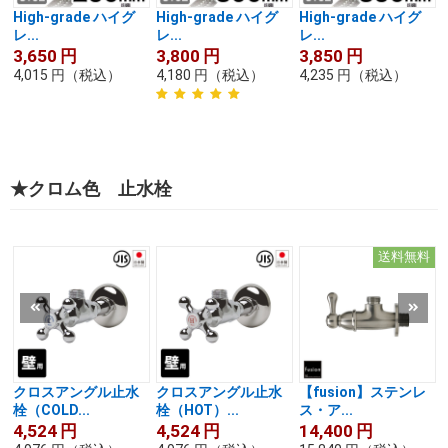
High-grade ハイグ
High-grade ハイグ
High-grade ハイグ
レ...
レ...
レ...
3,650
円
3,800
円
3,850
円
4,015
円
（税込）
4,180
円
（税込）
4,235
円
（税込）
★クロム色 止水栓
送料無料
クロスアングル止水
クロスアングル止水
【fusion】ステンレ
栓（COLD...
栓（HOT）...
ス・ア...
4,524
円
4,524
円
14,400
円