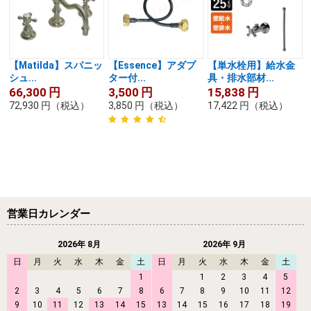
【Matilda】スパニッ
【Essence】アダプ
【単水栓用】給水金
シュ...
ター付...
具・排水部材...
66,300
円
3,500
円
15,838
円
72,930
円
（税込）
3,850
円
（税込）
17,422
円
（税込）
営業日カレンダー
2026年 8月
2026年 9月
日
月
火
水
木
金
土
日
月
火
水
木
金
土
1
1
2
3
4
5
2
3
4
5
6
7
8
6
7
8
9
10
11
12
9
10
11
12
13
14
15
13
14
15
16
17
18
19