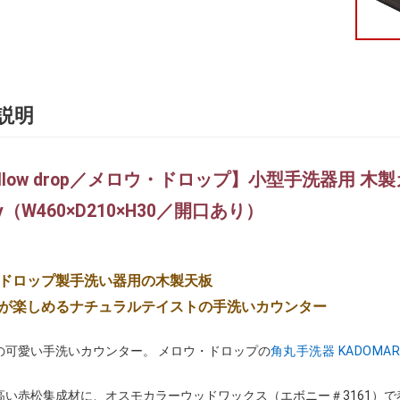
説明
llow drop／メロウ・ドロップ】小型手洗器用 
ny（W460×D210×H30／開口あり）
ドロップ製手洗い器用の木製天板
が楽しめるナチュラルテイストの手洗いカウンター
の可愛い手洗いカウンター。 メロウ・ドロップの
角丸手洗器 KADOMA
高い赤松集成材に、オスモカラーウッドワックス（エボニー＃3161）