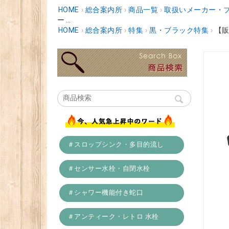
HOME
›
総合案内所
›
商品一覧
›
取扱いメーカー・
ー ...
HOME
›
総合案内所
›
特集
›
黒・ブラック特集
›
【販
＃スロップシンク・多目的流し
＃センサー水栓・自閉水栓
＃シャワー機能付き蛇口
＃アンティーク・レトロ 水栓