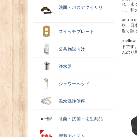
れ、永
洗面・バスアクセサリ
し、和
ー
osm
格、日
取り除
スイッチプレート
mel
ドです
公共施設向け
んのり
浄水器
シャワーヘッド
温水洗浄便座
除菌・抗菌・衛生商品
新着アイテム