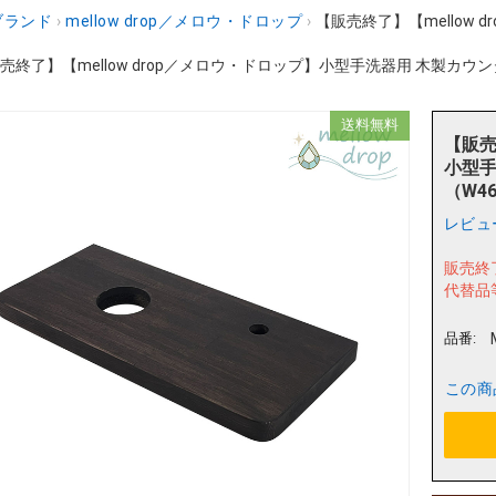
ブランド
›
mellow drop／メロウ・ドロップ
›
【販売終了】【mellow
売終了】【mellow drop／メロウ・ドロップ】小型手洗器用 木製カウンター
送料無料
【販売
小型手
（W46
レビュ
販売終
代替品
品番:
この商