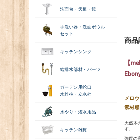
洗面台・天板・鏡
手洗い器・洗面ボウル
セット
商品
キッチンシンク
【me
給排水部材・パーツ
Ebo
ガーデン用蛇口
水栓柱・立水栓
メロウ
素材感
水やり・潅水用品
天然木
す。
キッチン雑貨
強度の