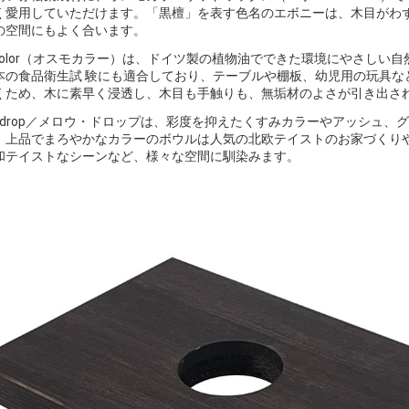
く愛用していただけます。「黒檀」を表す色名のエボニーは、木目がわ
の空間にもよく合います。
o color（オスモカラー）は、ドイツ製の植物油でできた環境にやさし
本の食品衛生試 験にも適合しており、テーブルや棚板、幼児用の玩具な
くため、木に素早く浸透し、木目も手触りも、無垢材のよさが引き出さ
low drop／メロウ・ドロップは、彩度を抑えたくすみカラーやアッシ
。上品でまろやかなカラーのボウルは人気の北欧テイストのお家づくり
和テイストなシーンなど、様々な空間に馴染みます。