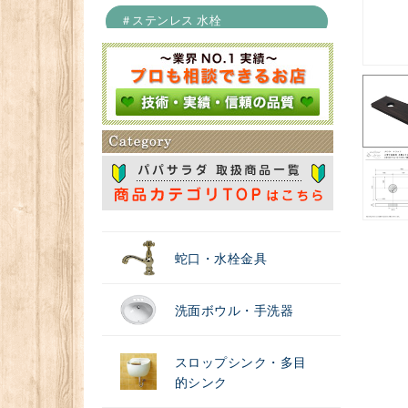
＃ステンレス 水栓
＃浄水器
蛇口・水栓金具
洗面ボウル・手洗器
スロップシンク・多目
的シンク