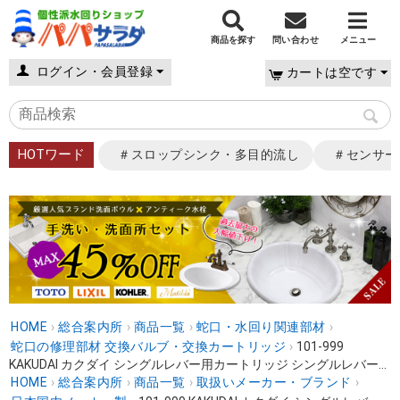
商品を探す
問い合わせ
メニュー
ログイン・会員登録
カートは空です
HOTワード
＃スロップシンク・多目的流し
＃センサー
HOME
›
総合案内所
›
商品一覧
›
蛇口・水回り関連部材
›
蛇口の修理部材 交換バルブ・交換カートリッジ
›
101-999
KAKUDAI カクダイ シングルレバー用カートリッジ シングルレバー...
HOME
›
総合案内所
›
商品一覧
›
取扱いメーカー・ブランド
›