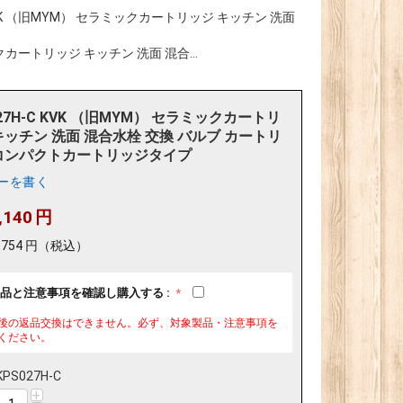
 KVK （旧MYM） セラミックカートリッジ キッチン 洗面
ックカートリッジ キッチン 洗面 混合...
027H-C KVK （旧MYM） セラミックカートリ
キッチン 洗面 混合水栓 交換 バルブ カートリ
コンパクトカートリッジタイプ
ーを書く
,140
円
,754
円
（税込）
品と注意事項を確認し購入する :
後の返品交換はできません。必ず、対象製品・注意事項を
ください。
KPS027H-C
+