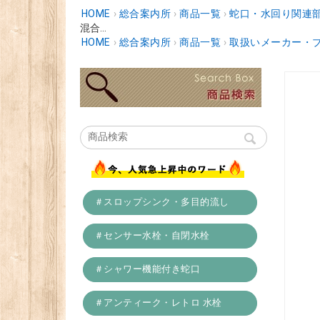
HOME
›
総合案内所
›
商品一覧
›
蛇口・水回り関連
混合...
HOME
›
総合案内所
›
商品一覧
›
取扱いメーカー・
＃スロップシンク・多目的流し
＃センサー水栓・自閉水栓
＃シャワー機能付き蛇口
＃アンティーク・レトロ 水栓