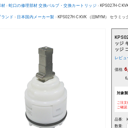
部材
›
蛇口の修理部材 交換バルブ・交換カートリッジ
›
KPS027H-C
ブランド
›
日本国内メーカー製
›
KPS027H-C KVK （旧MYM） セラミ
KPS
ッジ 
ッジ 
レビュ
6
価格:
6
対象製
ご注文
ご確認
品番:
数量: