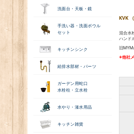
洗面台・天板・鏡
KVK
手洗い器・洗面ボウル
セット
混合水
ハンド
旧MY
キッチンシンク
※他社
給排水部材・パーツ
ガーデン用蛇口
水栓柱・立水栓
水やり・潅水用品
キッチン雑貨