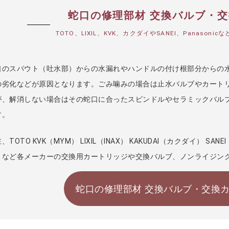
蛇口の修理部材 交換バルブ・
TOTO、LIXIL、KVK、カクダイやSANEI、Panaso
口のスパウト（吐水部）からの水漏れやハンドルの付け根部分からの
の劣化などが原因となります。ごみ噛みの場合は止水バルブやカート
が、解消しない場合はその蛇口に合ったスピンドルやセラミックバル
す。
、TOTO KVK（MYM） LIXIL（INAX） KAKUDAI（カクダイ） SA
）など各メーカーの交換用カートリッジや交換バルブ、ノンライジン
蛇口の修理部材 交換バルブ・交換カ