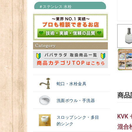
＃ステンレス 水栓
＃浄水器
蛇口・水栓金具
商品
洗面ボウル・手洗器
KV
スロップシンク・多目
的シンク
混合栓