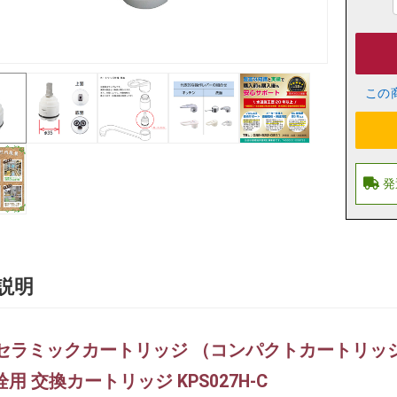
この
説明
K セラミックカートリッジ （コンパクトカートリッ
用 交換カートリッジ KPS027H-C