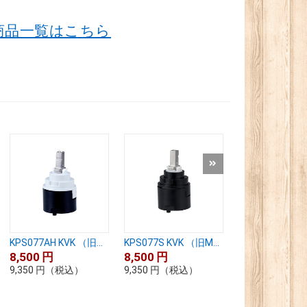
商品一覧はこちら
KPS077AH KVK （旧...
KPS077S KVK （旧M...
PZKM110A KVK
8,500
円
8,500
円
7,800
円
9,350
円
（税込）
9,350
円
（税込）
8,580
円
（税込