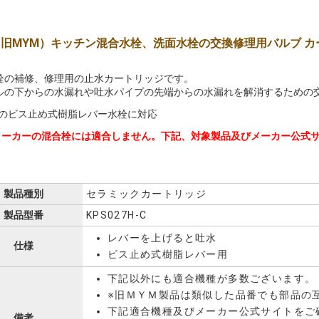
 （旧MYM）キッチン混合水栓、洗面水栓の交換修理用バルブ 
栓の補修、修理用の止水カートリッジです。
ルの下からの水漏れや吐水パイプの先端からの水漏れを解消するための
Mのビス止め式樹脂レバー水栓に対応
メーカーの混合栓には適合しません。下記、対象製品及びメーカー公式
製品種別
セラミックカートリッジ
製品型番
KPS027H-C
レバーを上げると吐水
仕様
ビス止め式樹脂レバー用
下記以外にも適合機種が多数ございます。
※旧ＭＹＭ製品は類似した品番でも部品の
下記適合機種及びメーカー公式サイトをご
備考