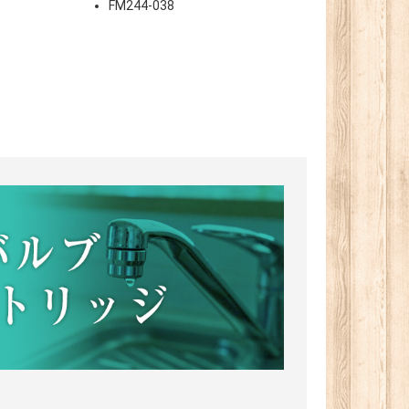
7
FM244-038