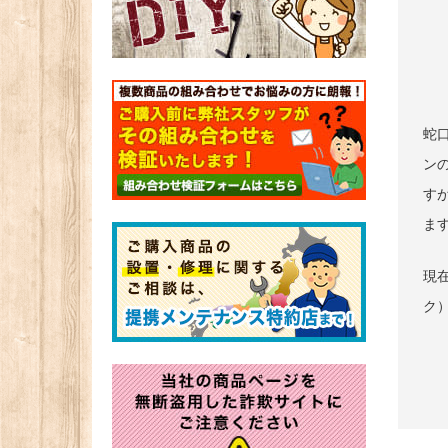
蛇
ン
す
ま
現在
ク