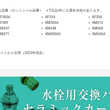
な品番（ロットシール品番） ※下記以外にも適合水栓があります。
KF300A
KF334
KF358
KF389
KM300A
KM315
KM347
KM348
KM368
KM371
KM300AS
KM336A
イトから引用（2023年現在）