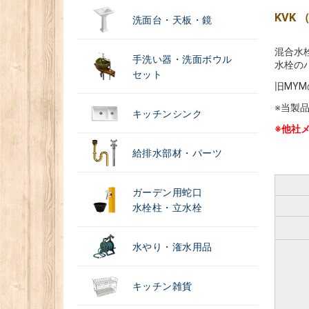
KVK
洗面台・天板・鏡
混合水
手洗い器・洗面ボウル
水栓の
セット
旧MY
※当製
キッチンシンク
※他社
給排水部材・パーツ
ガーデン用蛇口
水栓柱・立水栓
水やり・潅水用品
キッチン雑貨