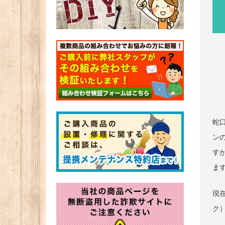
蛇
ン
す
ま
現在
ク