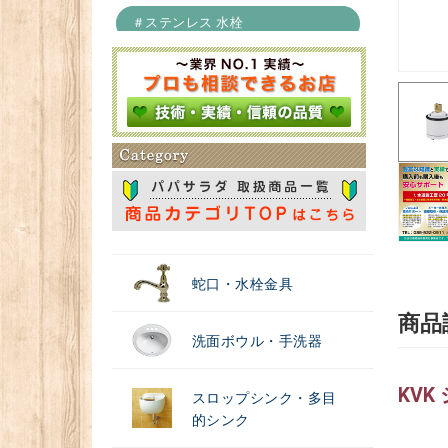
＃ステンレス 水栓
＃浄水器
蛇口・水栓金具
商品
洗面ボウル・手洗器
KVK
スロップシンク・多目
的シンク