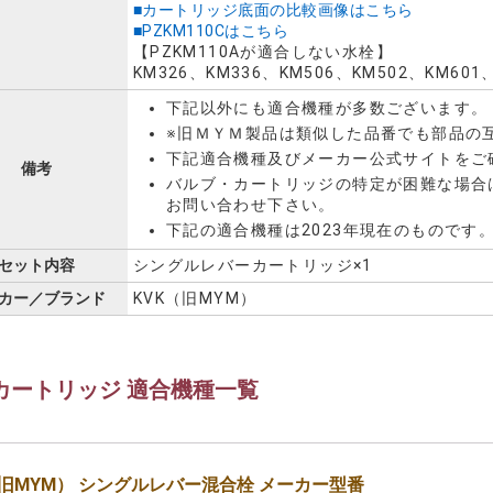
■カートリッジ底面の比較画像はこちら
■PZKM110Cはこちら
【PZKM110Aが適合しない水栓】
KM326、KM336、KM506、KM502、KM601、
下記以外にも適合機種が多数ございます。
※旧ＭＹＭ製品は類似した品番でも部品の
下記適合機種及びメーカー公式サイトをご
備考
バルブ・カートリッジの特定が困難な場合
お問い合わせ下さい。
下記の適合機種は2023年現在のものです
セット内容
シングルレバーカートリッジ×1
カー／ブランド
KVK（旧MYM）
カートリッジ 適合機種一覧
（旧MYM） シングルレバー混合栓 メーカー型番