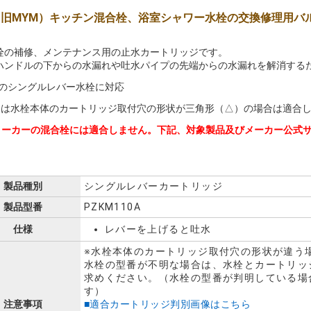
 （旧MYM）キッチン混合栓、浴室シャワー水栓の交換修理用バ
栓の補修、メンテナンス用の止水カートリッジです。
ハンドルの下からの水漏れや吐水パイプの先端からの水漏れを解消する
Mのシングルレバー水栓に対応
品は水栓本体のカートリッジ取付穴の形状が三角形（△）の場合は適合
メーカーの混合栓には適合しません。下記、対象製品及びメーカー公式
製品種別
シングルレバーカートリッジ
製品型番
PZKM110A
仕様
レバーを上げると吐水
※水栓本体のカートリッジ取付穴の形状が違う
水栓の型番が不明な場合は、水栓とカートリッ
求めください。（水栓の型番が判明している場
す）
注意事項
■適合カートリッジ判別画像はこちら