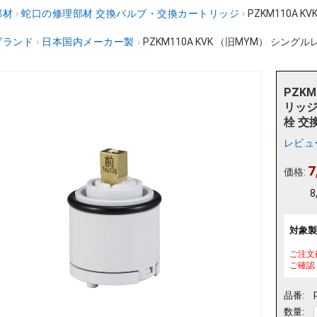
部材
›
蛇口の修理部材 交換バルブ・交換カートリッジ
›
PZKM110A
ブランド
›
日本国内メーカー製
›
PZKM110A KVK （旧MYM） シング
PZK
リッジ
栓 交
レビュ
7
価格:
8
対象製
ご注文
ご確認
品番:
数量: