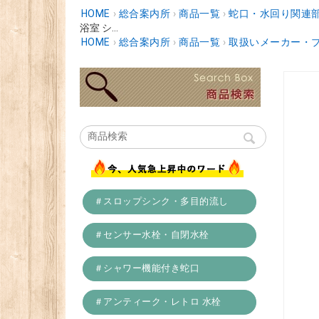
HOME
›
総合案内所
›
商品一覧
›
蛇口・水回り関連
浴室 シ...
HOME
›
総合案内所
›
商品一覧
›
取扱いメーカー・
＃スロップシンク・多目的流し
＃センサー水栓・自閉水栓
＃シャワー機能付き蛇口
＃アンティーク・レトロ 水栓