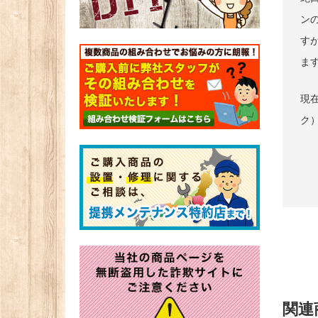
ン
す
ま
現在
ク
関連