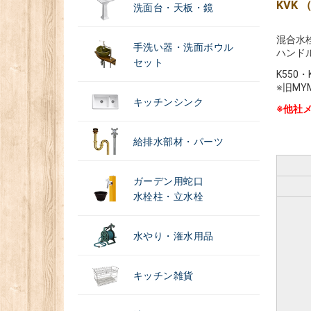
KVK
洗面台・天板・鏡
混合水
手洗い器・洗面ボウル
ハンド
セット
K550
※旧M
キッチンシンク
※他社
給排水部材・パーツ
ガーデン用蛇口
水栓柱・立水栓
水やり・潅水用品
キッチン雑貨