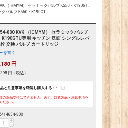
0 KVK （旧MYM） セラミックバルブ K550・K190GT...
クバルブ K550・K190GT...
654-800 KVK （旧MYM） セラミックバルブ
0・K190GTU等用 キッチン 洗面 シングルレバ
栓 交換 バルブ カートリッジ
ーを書く
,180
円
,398
円
（税込）
品と注意事項を確認し購入する :
後の返品交換はできません。必ず、対象製品・注意事項を
ください。
Z414654-800
+
−