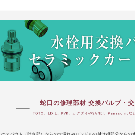
蛇口の修理部材 交換バルブ・
TOTO、LIXIL、KVK、カクダイやSANEI、Panaso
口のスパウト（吐水部）からの水漏れやハンドルの付け根部分からの