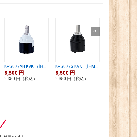
KPS077AH KVK （旧...
KPS077S KVK （旧M...
PZKM110A KVK
8,500
円
8,500
円
7,800
円
9,350
円
（税込）
9,350
円
（税込）
8,580
円
（税込
トが超お得！