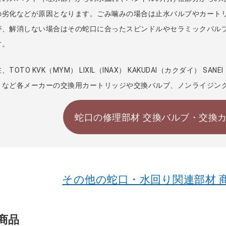
の劣化などが原因となります。ごみ噛みの場合は止水バルブやカート
が、解消しない場合はその蛇口に合ったスピンドルやセラミックバル
す。
、TOTO KVK（MYM） LIXIL（INAX） KAKUDAI（カクダイ） SA
）など各メーカーの交換用カートリッジや交換バルブ、ノンライジン
蛇口の修理部材 交換バルブ・交換カ
その他の蛇口・水回り関連部材 
商品