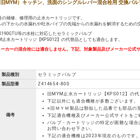
 （旧MYM）キッチン、洗面のシングルレバー混合栓用 交換バル
栓の補修、修理用の止水カートリッジです。
ルの下からの水漏れや吐水パイプの先端からの水漏れを解消するための
・K190GTU等の水栓に対応したセラミックバルブ
YM止水カートリッジ【KPS012】の代替品としても適合します。
メーカーの混合栓には適合しません。下記、対象製品及びメーカー公式
製品種別
セラミックバルブ
製品型番
Z414654-800
旧MYM止水カートリッジ【KPS012】の
下記以外にも適合機種が多数ございます。
※旧ＭＹＭ製品は類似した品番でも部品の
備考
下記適合機種及びメーカー公式サイトをご
バルブ・カートリッジの特定が困難な場合
お問い合わせ下さい。
下記の適合機種は2023年現在のものです