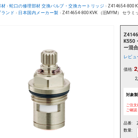
部材
›
蛇口の修理部材 交換バルブ・交換カートリッジ
›
Z414654-80
ブランド
›
日本国内メーカー製
›
Z414654-800 KVK （旧MYM） セラミッ
Z414
K55
ー混合
レビュ
2
価格:
2
対象製
ご注文
ご確認
品番:
数量: