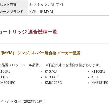
セット内容
セラミックバルブ×1
カー／ブランド
KVK（旧MYM）
カートリッジ 適合機種一覧
（旧MYM） シングルレバー混合栓 メーカー型番
な品番（ロットシール品番） ※下記以外にも適合水栓があります。
K106KJ
K107KJ
K1100KJ
K1102
K190GTU
K550
KM6091EC
KM6121EC
KM6131EC
イトから引用（2023年現在）