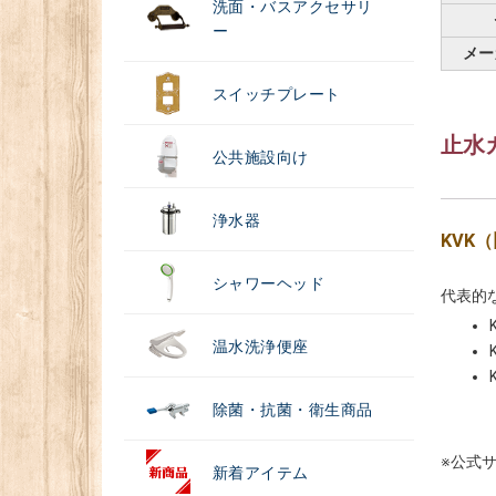
洗面・バスアクセサリ
ー
メー
スイッチプレート
止水
公共施設向け
浄水器
KVK
シャワーヘッド
代表的
温水洗浄便座
除菌・抗菌・衛生商品
※公式サ
新着アイテム