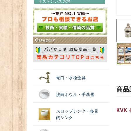
＃ステンレス 水栓
＃浄水器
蛇口・水栓金具
商品
洗面ボウル・手洗器
KVK
スロップシンク・多目
的シンク