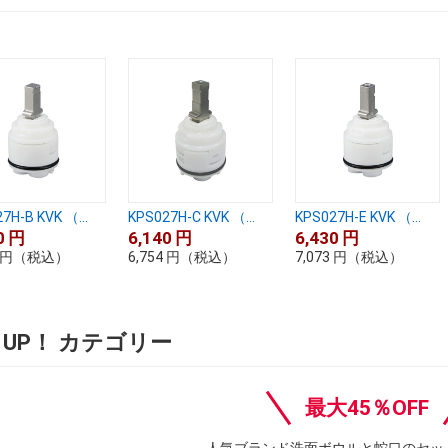
7H-B KVK （...
KPS027H-C KVK （...
KPS027H-E KVK （...
0
円
6,140
円
6,430
円
円
（税込）
6,754
円
（税込）
7,073
円
（税込）
K UP！ カテゴリー
最大45％OFF
人気ブランド洗面ボウルと蛇口のセッ