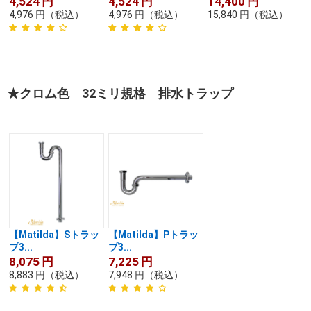
4,524
円
4,524
円
14,400
円
4,976
円
（税込）
4,976
円
（税込）
15,840
円
（税込）
★クロム色 32ミリ規格 排水トラップ
【Matilda】Sトラッ
【Matilda】Pトラッ
プ3...
プ3...
8,075
円
7,225
円
8,883
円
（税込）
7,948
円
（税込）