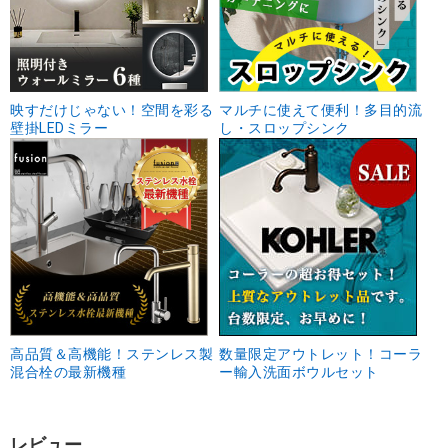
映すだけじゃない！空間を彩る
マルチに使えて便利！多目的流
壁掛LEDミラー
し・スロップシンク
高品質＆高機能！ステンレス製
数量限定アウトレット！コーラ
混合栓の最新機種
ー輸入洗面ボウルセット
レビュー