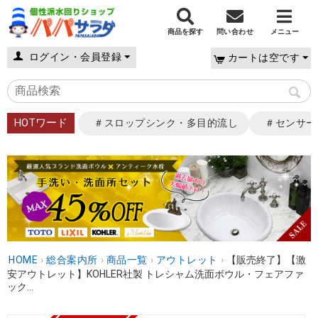
商品を探す
問い合わせ
メニュー
ログイン・会員登録
カートは空です
HOTワード
＃スロップシンク・多目的流し
＃センサー
HOME
›
総合案内所
›
商品一覧
›
アウトレット
›
【販売終了】【激
安アウトレット】KOHLER社製 トレシャム洗面ボウル・フェアファ
ック...