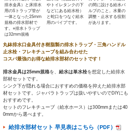
排水金具）と床排水
やトイレタンクの下
の間に設ける給水バ
用のSトラップ管が
などにある給水栓）
ルブのこと。水量の
一体となった25mm
と蛇口をつなぐ給水
調整・止水する役割
規格の排水部材で
用のパイプです。
があります。
す。※排水トラップ
は32mm規格
丸鉢排水口金具付き樹脂製の排水トラップ・三角ハンドル
止水栓・フレキチューブを組み合わせた
コスパ最強のお得な給排水部材のセットです！
排水金具は25mm規格
を、
給水は単水栓
を想定した給排水
部材セットです。
シンク下が隠れる場合におすすめの価格を抑えた給排水部
材セットです。ジャバラトラップは扱いやすいのでDIYにも
おすすめです。
セットのフレキチューブ（給水ホース）は300mmまたは40
0mmから選べます。
給排水部材セット 早見表はこちら（PDF）