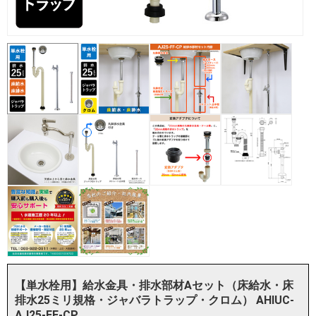
【単水栓用】給水金具・排水部材Aセット（床給水・床
排水25ミリ規格・ジャバラトラップ・クロム） AHIUC-
AJ25-FF-CP