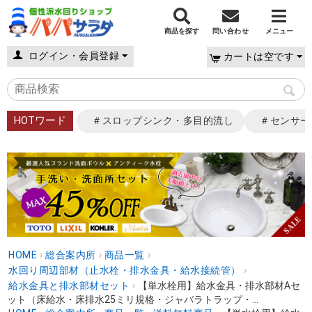
商品を探す
問い合わせ
メニュー
ログイン・会員登録
カートは空です
HOTワード
＃スロップシンク・多目的流し
＃センサー
HOME
›
総合案内所
›
商品一覧
›
水回り周辺部材（止水栓・排水金具・給水接続管）
›
給水金具と排水部材セット
›
【単水栓用】給水金具・排水部材Aセ
ット（床給水・床排水25ミリ規格・ジャバラトラップ・...