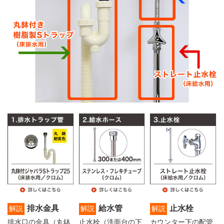
排水金具
給水管
止水栓
解説
解説
解説
排水口の金具（丸鉢
止水栓（洗面台の下
カウンター下の配管