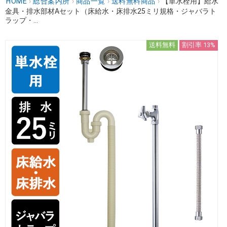
HOME
›
総合案内所
›
商品一覧
›
送料無料商品
›
【単水栓用】給水
金具・排水部材Aセット（床給水・床排水25ミリ規格・ジャバラト
ラップ・...
送料無料
割引率 13%