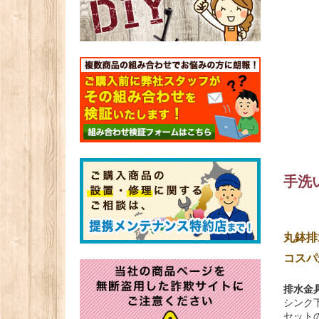
手洗
丸鉢排
コスパ
排水金具
シンク
セット