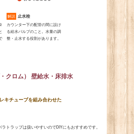
止水栓
解説
タ
カウンター下の配管の間に設け
と
る給水バルブのこと。水量の調
で
整・止水する役割があります。
・クロム） 壁給水・床排水
レキチューブを組み合わせた
ラトラップは扱いやすいのでDIYにもおすすめです。
。