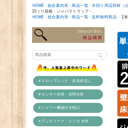
HOME
›
総合案内所
›
商品一覧
›
水回り周辺部材（
25ミリ規格・ジャバラトラップ・...
HOME
›
総合案内所
›
商品一覧
›
送料無料商品
›
【単
＃スロップシンク・多目的流し
＃センサー水栓・自閉水栓
＃シャワー機能付き蛇口
＃アンティーク・レトロ 水栓