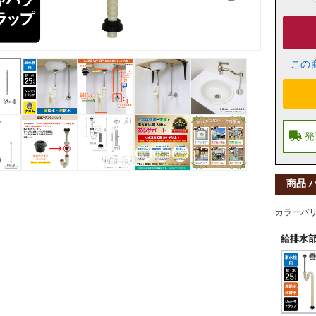
この
商品 
カラーバ
給排水部