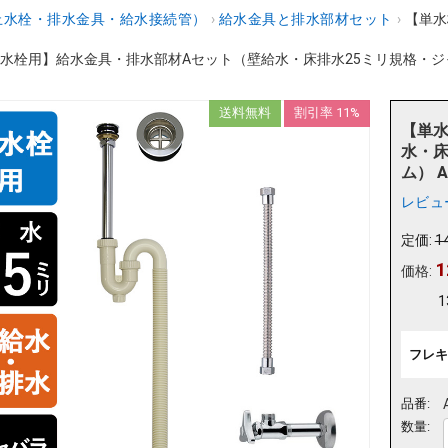
止水栓・排水金具・給水接続管）
›
給水金具と排水部材セット
›
【単水
水栓用】給水金具・排水部材Aセット（壁給水・床排水25ミリ規格・ジャ
送料無料
割引率 11%
【単
水・床
ム） A
レビュ
定価:
1
1
価格:
1
フレキ
品番:
数量: