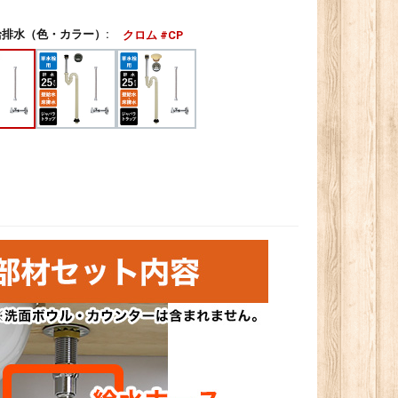
排水（色・カラー）:
クロム #CP