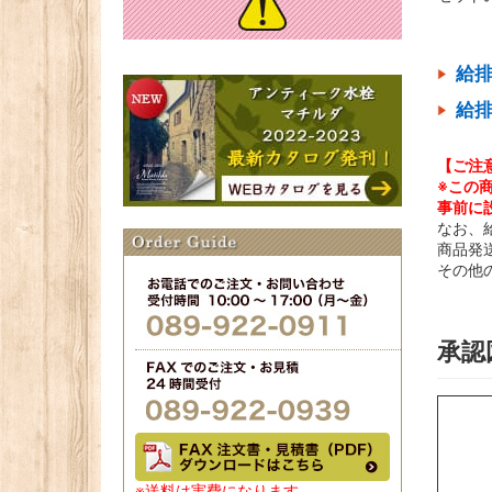
給排
給排
【ご注
※この
事前に
なお、
商品発
その他
承認
※送料は実費になります。