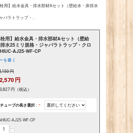
栓用】給水金具・排水部材Aセット（壁給水・床排水
バラトラップ・...
水栓用】給水金具・排水部材Aセット（壁給
排水25ミリ規格・ジャバラトラップ・クロ
HIUC-AJ25-WF-CP
ーを書く
4,150
円
2,570
円
3,827
円
（税込）
チューブの長さ選択 :
AHIUC-AJ25-WF-CP
+
−