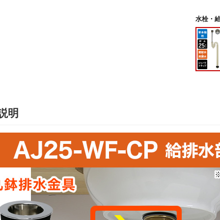
水栓・給
説明