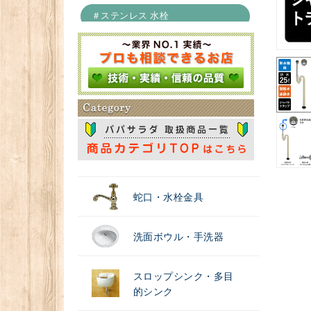
＃ステンレス 水栓
＃浄水器
蛇口・水栓金具
洗面ボウル・手洗器
スロップシンク・多目
的シンク