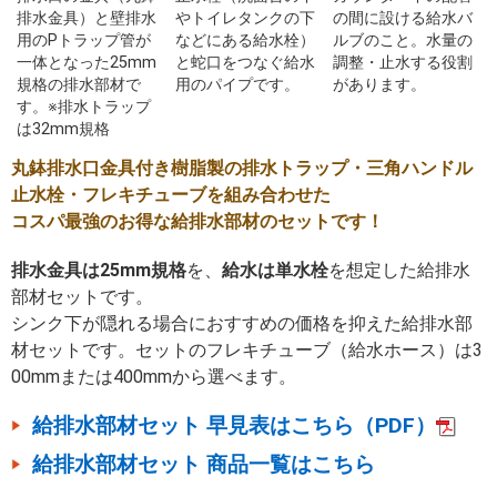
排水金具）と壁排水
やトイレタンクの下
の間に設ける給水バ
用のPトラップ管が
などにある給水栓）
ルブのこと。水量の
一体となった25mm
と蛇口をつなぐ給水
調整・止水する役割
規格の排水部材で
用のパイプです。
があります。
す。※排水トラップ
は32mm規格
丸鉢排水口金具付き樹脂製の排水トラップ・三角ハンドル
止水栓・フレキチューブを組み合わせた
コスパ最強のお得な給排水部材のセットです！
排水金具は25mm規格
を、
給水は単水栓
を想定した給排水
部材セットです。
シンク下が隠れる場合におすすめの価格を抑えた給排水部
材セットです。セットのフレキチューブ（給水ホース）は3
00mmまたは400mmから選べます。
給排水部材セット 早見表はこちら（PDF）
給排水部材セット 商品一覧はこちら