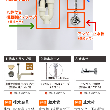
排水金具
給水管
止水栓
解説
解説
解説
排水口の金具（丸鉢
止水栓（洗面台の下
カウンター下の配管