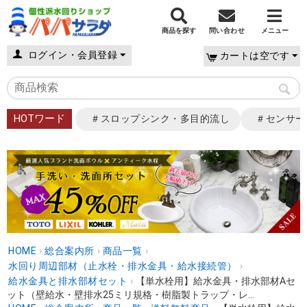
商品を探す
問い合わせ
メニュー
ログイン・会員登録
カートは空です
HOTワード
＃スロップシンク・多目的流し
＃センサー
HOME
›
総合案内所
›
商品一覧
›
水回り周辺部材（止水栓・排水金具・給水接続管）
›
給水金具と排水部材セット
›
【単水栓用】給水金具・排水部材Aセ
ット（壁給水・壁排水25ミリ規格・樹脂製トラップ・レ...