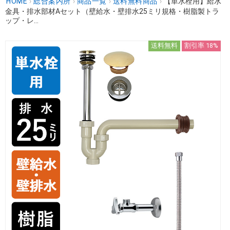
HOME
›
総合案内所
›
商品一覧
›
送料無料商品
›
【単水栓用】給水
金具・排水部材Aセット（壁給水・壁排水25ミリ規格・樹脂製トラ
ップ・レ...
送料無料
割引率 18%