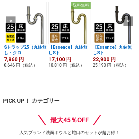
送料無料
Sトラップ25（丸鉢無
【Essence】丸鉢無
【Essence】丸鉢無
し・クロ...
しSト...
しSト...
7,860
円
17,100
円
22,900
円
8,646
円
（税込）
18,810
円
（税込）
25,190
円
（税込）
PICK UP！ カテゴリー
最大45％OFF
人気ブランド洗面ボウルと蛇口のセットが超お得！