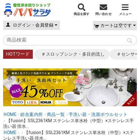
商品を探す
問い合わせ
メニュー
ログイン・会員登録
カートは空です
HOTワード
＃スロップシンク・多目的流し
＃センサー
HOME
›
総合案内所
›
商品一覧
›
手洗い器・洗面ボウルセット
›
【fusion】SSL2361KM ステンレス単水栓（中型）×ステンレス手
洗い器 排水...
HOME
›
›
【fusion】SSL2361KM ステンレス単水栓（中型）×ステ
ンレス手洗い器 排水...