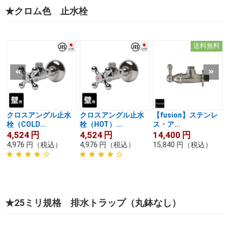
★クロム色 止水栓
送料無料
クロスアングル止水
クロスアングル止水
【fusion】ステンレ
栓（COLD...
栓（HOT）...
ス・ア...
4,524
円
4,524
円
14,400
円
4,976
円
（税込）
4,976
円
（税込）
15,840
円
（税込）
★25ミリ規格 排水トラップ（丸鉢なし）