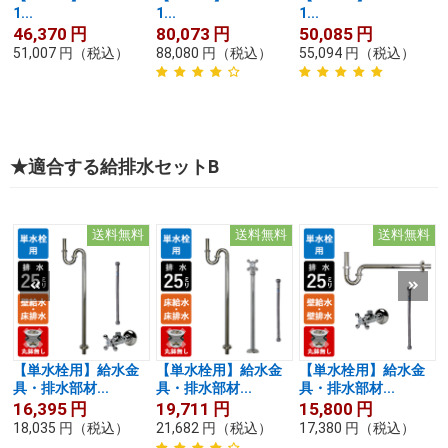
1...
1...
1...
1
46,370
円
80,073
円
50,085
円
51,007
円
（税込）
88,080
円
（税込）
55,094
円
（税込）
★適合する給排水セットB
送料無料
送料無料
送料無料
【単水栓用】給水金
【単水栓用】給水金
【単水栓用】給水金
具・排水部材...
具・排水部材...
具・排水部材...
16,395
円
19,711
円
15,800
円
18,035
円
（税込）
21,682
円
（税込）
17,380
円
（税込）