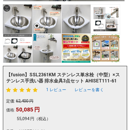
【fusion】SSL2361KM ステンレス単水栓（中型）×ス
テンレス手洗い器 排水金具3点セット AHISET111-61
1 レビュー
レビューを書く
定価:
62,400
円
50,085
円
価格:
55,094
円
（税込）