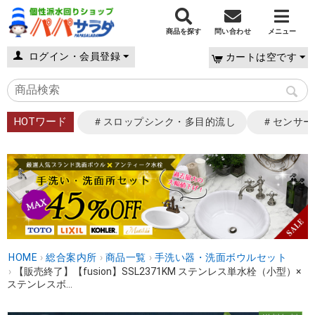
商品を探す
問い合わせ
メニュー
ログイン・会員登録
カートは空です
HOTワード
＃スロップシンク・多目的流し
＃センサー
HOME
›
総合案内所
›
商品一覧
›
手洗い器・洗面ボウルセット
›
【販売終了】【fusion】SSL2371KM ステンレス単水栓（小型）×
ステンレスボ...