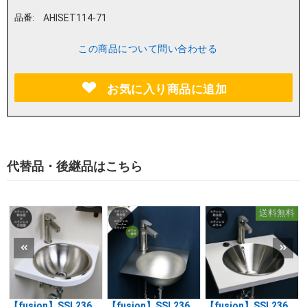
品番:
AHISET114-71
この商品について問い合わせる
お気に入り商品に追加
代替品・後継品はこちら
送料無料
【fusion】SSL236
【fusion】SSL236
【fusion】SSL236