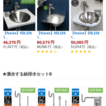
送料無料
【fusion】SSL236
【fusion】SSL236
【fusion】SSL236
1...
1...
1...
1
46,370
円
80,073
円
50,085
円
51,007
円
（税込）
88,080
円
（税込）
55,094
円
（税込）
★適合する給排水セットB
送料無料
送料無料
送料無料