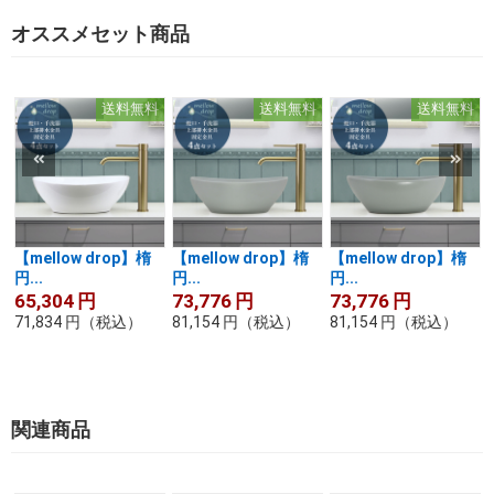
オススメセット商品
送料無料
送料無料
送料無料
【mellow drop】楕
【mellow drop】楕
【mellow drop】楕
円...
円...
円...
65,304
円
73,776
円
73,776
円
71,834
円
（税込）
81,154
円
（税込）
81,154
円
（税込）
関連商品