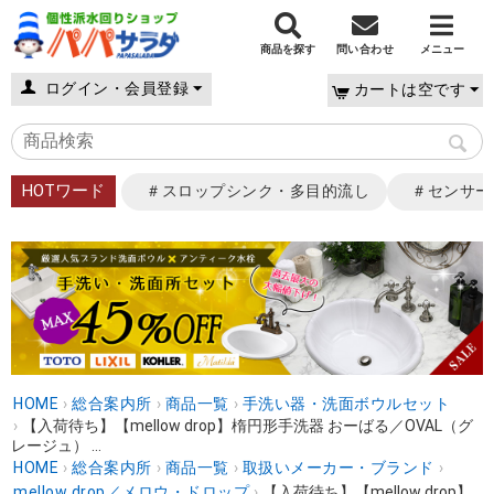
商品を探す
問い合わせ
メニュー
ログイン・会員登録
カートは空です
HOTワード
＃スロップシンク・多目的流し
＃センサー
HOME
›
総合案内所
›
商品一覧
›
手洗い器・洗面ボウルセット
›
【入荷待ち】【mellow drop】楕円形手洗器 おーばる／OVAL（グ
レージュ） ...
HOME
›
総合案内所
›
商品一覧
›
取扱いメーカー・ブランド
›
mellow drop／メロウ・ドロップ
›
【入荷待ち】【mellow drop】