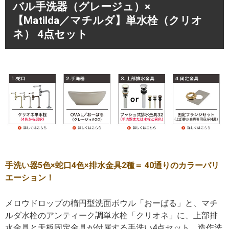
バル手洗器（グレージュ）×
【Matilda／マチルダ】単水栓（クリオ
ネ） 4点セット
手洗い器5色×蛇口4色×排水金具2種＝ 40通りのカラーバリ
エーション！
メロウドロップの楕円型洗面ボウル「おーばる」と、マチ
ルダ水栓のアンティーク調単水栓「クリオネ」に、上部排
水金具と天板固定金具が付属する手洗い4点セット。造作洗