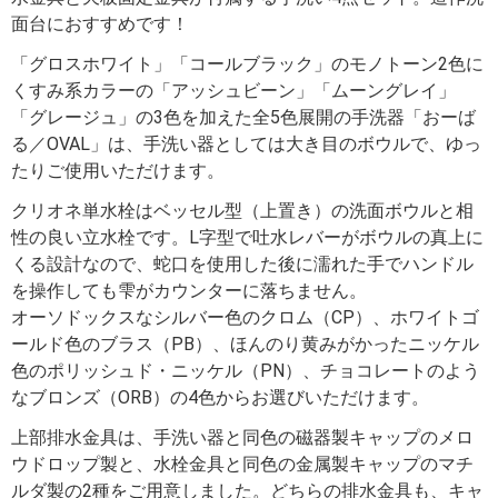
面台におすすめです！
「グロスホワイト」「コールブラック」のモノトーン2色に
くすみ系カラーの「アッシュビーン」「ムーングレイ」
「グレージュ」の3色を加えた全5色展開の手洗器「おーば
る／OVAL」は、手洗い器としては大き目のボウルで、ゆっ
たりご使用いただけます。
クリオネ単水栓はベッセル型（上置き）の洗面ボウルと相
性の良い立水栓です。L字型で吐水レバーがボウルの真上に
くる設計なので、蛇口を使用した後に濡れた手でハンドル
を操作しても雫がカウンターに落ちません。
オーソドックスなシルバー色のクロム（CP）、ホワイトゴ
ールド色のブラス（PB）、ほんのり黄みがかったニッケル
色のポリッシュド・ニッケル（PN）、チョコレートのよう
なブロンズ（ORB）の4色からお選びいただけます。
上部排水金具は、手洗い器と同色の磁器製キャップのメロ
ウドロップ製と、水栓金具と同色の金属製キャップのマチ
ルダ製の2種をご用意しました。どちらの排水金具も、キャ