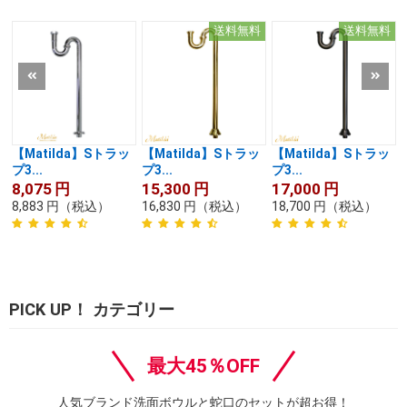
送料無料
送料無料
【Matilda】Sトラッ
【Matilda】Sトラッ
【Matilda】Sトラッ
プ3...
プ3...
プ3...
8,075
円
15,300
円
17,000
円
8,883
円
（税込）
16,830
円
（税込）
18,700
円
（税込）
PICK UP！ カテゴリー
最大45％OFF
人気ブランド洗面ボウルと蛇口のセットが超お得！