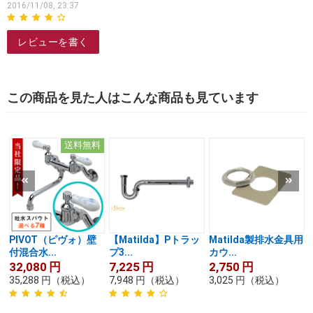
2016/11/08, 23:37
レビューを書く
この商品を見た人はこんな商品も見ています
送料無料
PIVOT（ピヴォ）壁
【Matilda】Pトラッ
Matilda製排水金具用
付混合水...
プ3...
カウ...
32,080
円
7,225
円
2,750
円
35,288
円
（税込）
7,948
円
（税込）
3,025
円
（税込）