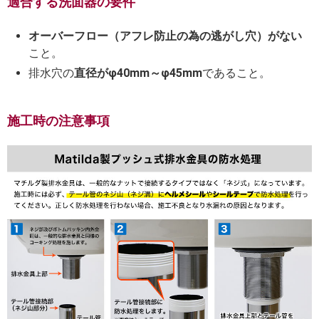
適合する洗面器の要件
オーバーフロー（アフレ防止の為の逃がし穴）がない
こと。
排水穴の
直径がφ40mm～φ45mm
であること。
施工時の注意事項