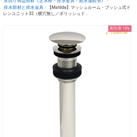
水回り周辺部材（止水栓・排水金具・給水接続管）
›
排水部材と排水金具
›
【Matilda】マッシュルーム・プッシュ式ド
レンユニット32（横穴無し／ポリッシュド...
割引率 15%