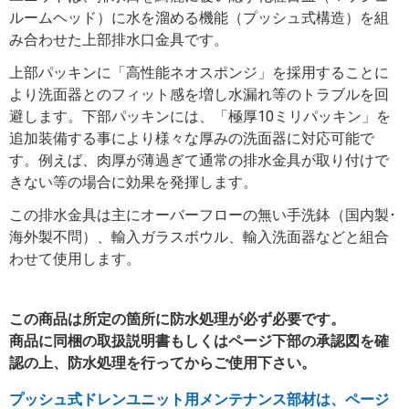
ルームヘッド）に水を溜める機能（プッシュ式構造）を組
み合わせた上部排水口金具です。
上部パッキンに「高性能ネオスポンジ」を採用することに
より洗面器とのフィット感を増し水漏れ等のトラブルを回
避します。下部パッキンには、「極厚10ミリパッキン」を
追加装備する事により様々な厚みの洗面器に対応可能で
す。例えば、肉厚が薄過ぎて通常の排水金具が取り付けで
きない等の場合に効果を発揮します。
この排水金具は主にオーバーフローの無い手洗鉢（国内製･
海外製不問）、輸入ガラスボウル、輸入洗面器などと組合
わせて使用します。
この商品は所定の箇所に防水処理が必ず必要です。
商品に同梱の取扱説明書もしくは
ページ下部の
承認図を確
認の上、防水処理を行ってからご使用下さい。
プッシュ式ドレンユニット用メンテナンス部材は、ページ