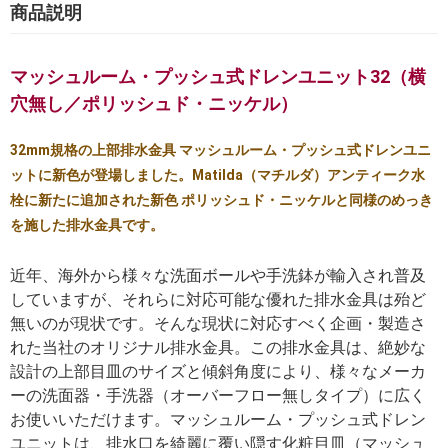
商品説明
マッシュルーム・プッシュ式ドレンユニット32（横
穴無し／ポリッシュド・ニッケル）
32mm規格の上部排水金具 マッシュルーム・プッシュ式ドレンユニ
ットに新色が登場しました。Matilda（マチルダ）アンティーク水
栓に新たに追加された新色 ポリッシュド・ニッケルと同様のめっき
を施した排水金具です。
近年、海外から様々な洗面ボールや手洗鉢が輸入され普及
していますが、それらに対応可能な優れた排水金具は殆ど
無いのが現状です。そんな現状に対応すべく企画・製造さ
れた当社のオリジナル排水金具。この排水金具は、絶妙な
設計の上部目皿のサイズと傾斜角度により、様々なメーカ
ーの洗面器・手洗器（オーバーフロー無しタイプ）に広く
お使いいただけます。マッシュルーム・プッシュ式ドレン
ユニットは、排水口を綺麗に覆い隠す化粧目皿（マッシュ