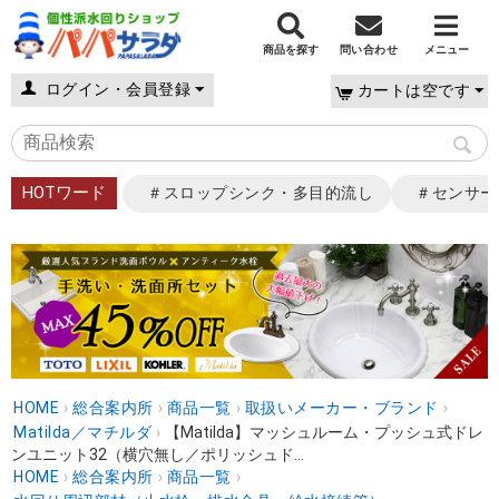
商品を探す
問い合わせ
メニュー
ログイン・会員登録
カートは空です
HOTワード
＃スロップシンク・多目的流し
＃センサー
HOME
›
総合案内所
›
商品一覧
›
取扱いメーカー・ブランド
›
Matilda／マチルダ
›
【Matilda】マッシュルーム・プッシュ式ドレ
ンユニット32（横穴無し／ポリッシュド...
HOME
›
総合案内所
›
商品一覧
›