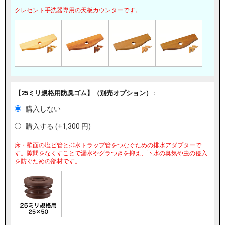
クレセント手洗器専用の天板カウンターです。
【25ミリ規格用防臭ゴム】（別売オプション） :
購入しない
購入する (+
1,300
円
)
床・壁面の塩ビ管と排水トラップ管をつなぐための排水アダプターで
す。隙間をなくすことで漏水やグラつきを抑え、下水の臭気や虫の侵入
を防ぐための部材です。