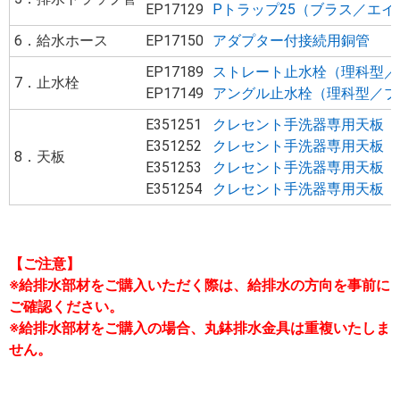
EP17129
Pトラップ25（ブラス／エイ
6．給水ホース
EP17150
アダプター付接続用銅管
EP17189
ストレート止水栓（理科型／
7．止水栓
EP17149
アングル止水栓（理科型／ブ
E351251
クレセント手洗器専用天板（
E351252
クレセント手洗器専用天板（
8．天板
E351253
クレセント手洗器専用天板（
E351254
クレセント手洗器専用天板（
【ご注意】
※給排水部材をご購入いただく際は、給排水の方向を事前に
ご確認ください。
※給排水部材をご購入の場合、丸鉢排水金具は重複いたしま
せん。