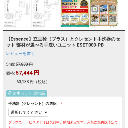
【Essence】立豆栓（ブラス）とクレセント手洗器のセ
ット 部材が選べる手洗いユニット ESET003-PB
レビューを書く
定価:
57,800
円
57,444
円
価格:
63,188
円
（税込）
手洗器（クレセント）の選択 :
ブラウニー・ピスタチオは欠品中、納期未定です。入荷次第再販予定で
す。