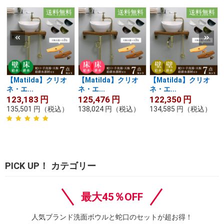
送料無料
送料無料
送料無料
【Matilda】クリオ
【Matilda】クリオ
【Matilda】クリオ
ネ・エ...
ネ・エ...
ネ・エ...
123,183
円
125,476
円
122,350
円
135,501
円
（税込）
138,024
円
（税込）
134,585
円
（税込）
PICK UP！ カテゴリー
最大45％OFF
人気ブランド洗面ボウルと蛇口のセットが超お得！