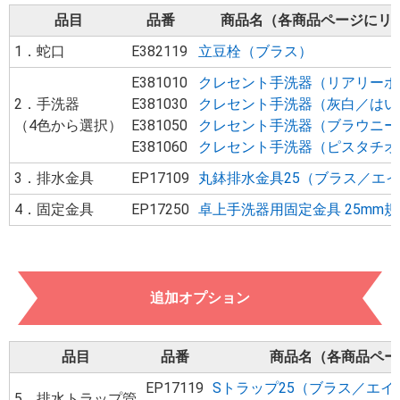
品目
品番
商品名（各商品ページにリ
1．蛇口
E382119
立豆栓（ブラス）
E381010
クレセント手洗器（リアリーホ
2．手洗器
E381030
クレセント手洗器（灰白／はい
（4色から選択）
E381050
クレセント手洗器（ブラウニー
E381060
クレセント手洗器（ピスタチオ
3．排水金具
EP17109
丸鉢排水金具25（ブラス／エ
4．固定金具
EP17250
卓上手洗器用固定金具 25mm規
追加オプション
品目
品番
商品名（各商品ペー
EP17119
Sトラップ25（ブラス／エイ
5．排水トラップ管