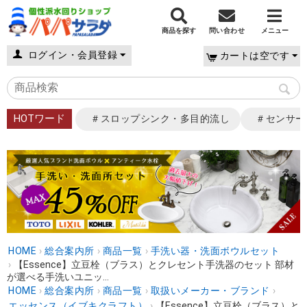
商品を探す
問い合わせ
メニュー
ログイン・会員登録
カートは空です
HOTワード
＃スロップシンク・多目的流し
＃センサー
HOME
›
総合案内所
›
商品一覧
›
手洗い器・洗面ボウルセット
›
【Essence】立豆栓（ブラス）とクレセント手洗器のセット 部材
が選べる手洗いユニッ...
HOME
›
総合案内所
›
商品一覧
›
取扱いメーカー・ブランド
›
エッセンス（イブキクラフト）
›
【Essence】立豆栓（ブラス）と