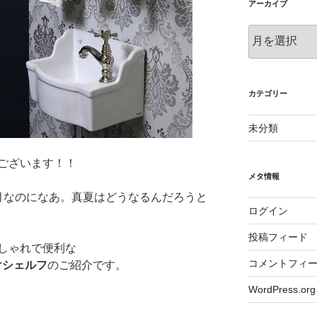
アーカイブ
ア
ー
カ
イ
ブ
カテゴリー
未分類
ございます！！
メタ情報
月なのになあ。真夏はどうなるんだろうと
ログイン
投稿フィード
しゃれで便利な
コメントフィ
けシェルフ
のご紹介です。
WordPress.org