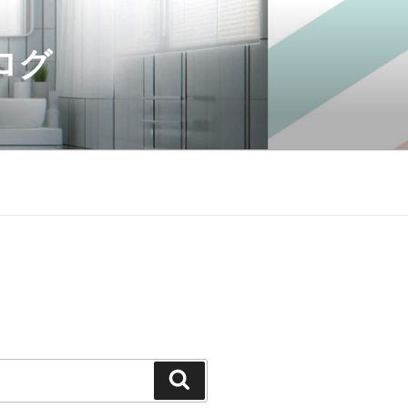
ログ
検
索