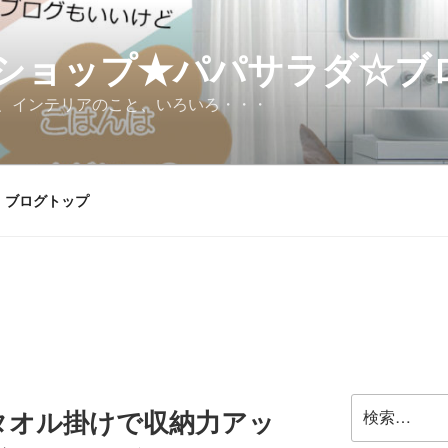
ショップ★パパサラダ☆ブ
、インテリアのこと、いろいろ・・・
ブログトップ
検
タオル掛けで収納力アッ
索: