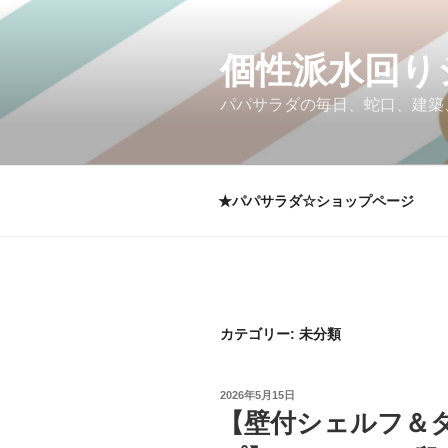
コ
ン
テ
個性派水回り
ン
パパサラダの毎日、蛇口、建築
ツ
へ
ス
キ
★パパサラダ☆ショップページ
ッ
プ
カテゴリー:
未分類
投
2026年5月15日
稿
【壁付シェルフ＆
日: