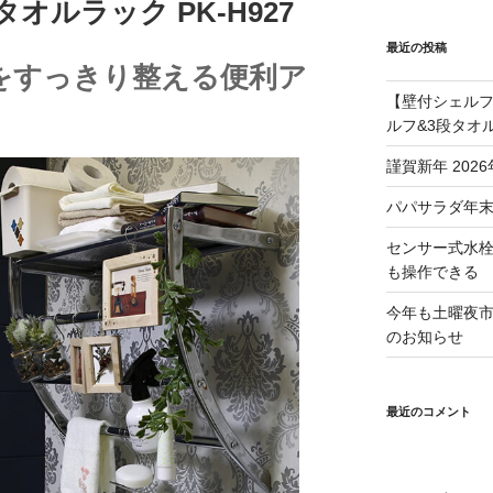
オルラック PK-H927
最近の投稿
をすっきり整える便利ア
【壁付シェル
ルフ&3段タオルラ
謹賀新年 202
パパサラダ年
センサー式水
も操作できる
今年も土曜夜
のお知らせ
最近のコメント