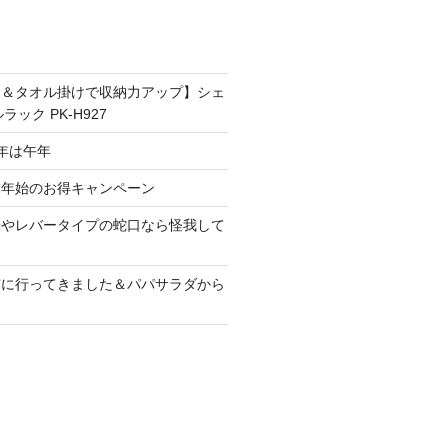
フ＆タオル掛けで収納力アップ】シェ
ック PK-H927
6年は午年
末年始のお得キャンペーン
栓やレバータイプの蛇口なら怪我して
市に行ってきました＆パパサラダから