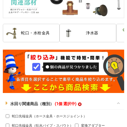
蛇口・水栓金具
浄水器
水回り関連商品（種別）
(1個 選択中)
蛇口先端金具（ホース金具・ホースジョイント）
蛇口先端金具（吐水パイプ・スパウト）
変換アダプター