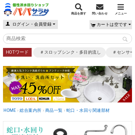
商品を探す
問い合わせ
メニュー
ログイン・会員登録
カートは空です
HOTワード
＃スロップシンク・多目的流し
＃センサー
HOME
›
総合案内所
›
商品一覧
›
蛇口・水回り関連部材