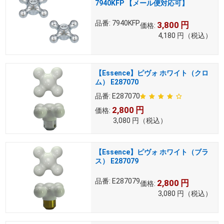
7940KFP 【メール便対応可】
品番:
7940KFP
3,800
円
価格:
4,180
円
（税込）
【Essence】ピヴォ ホワイト（クロ
ム） E287070
品番:
E287070
2,800
円
価格:
3,080
円
（税込）
【Essence】ピヴォ ホワイト（ブラ
ス） E287079
品番:
E287079
2,800
円
価格:
3,080
円
（税込）