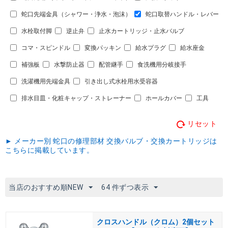
蛇口先端金具（シャワー・浄水・泡沫）
蛇口取替ハンドル・レバー
水栓取付脚
逆止弁
止水カートリッジ・止水バルブ
コマ・スピンドル
変換パッキン
給水プラグ
給水座金
補強板
水撃防止器
配管継手
食洗機用分岐接手
洗濯機用先端金具
引き出し式水栓用水受容器
排水目皿・化粧キャップ・ストレーナー
ホールカバー
工具
リセット
► メーカー別 蛇口の修理部材 交換バルブ・交換カートリッジは
こちらに掲載しています。
当店のおすすめ順NEW
64 件ずつ表示
クロスハンドル（クロム）2個セット