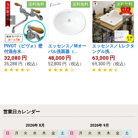
送料無料
送料無料
送料無料
PIVOT（ピヴォ）壁
エッセンス／Mオー
エッセンス／ Lレクタ
付混合水...
バル洗面器（...
ングル洗...
32,080
円
48,000
円
63,000
円
35,288
円
（税込）
52,800
円
（税込）
69,300
円
（税込）
営業日カレンダー
2026年 8月
2026年 9月
日
月
火
水
木
金
土
日
月
火
水
木
金
土