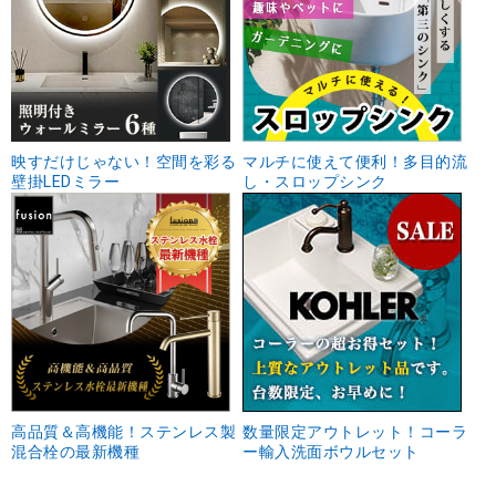
映すだけじゃない！空間を彩る
マルチに使えて便利！多目的流
壁掛LEDミラー
し・スロップシンク
高品質＆高機能！ステンレス製
数量限定アウトレット！コーラ
混合栓の最新機種
ー輸入洗面ボウルセット