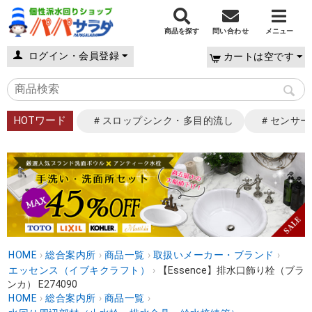
商品を探す
問い合わせ
メニュー
ログイン・会員登録
カートは空です
HOTワード
＃スロップシンク・多目的流し
＃センサー
HOME
›
総合案内所
›
商品一覧
›
取扱いメーカー・ブランド
›
エッセンス（イブキクラフト）
›
【Essence】排水口飾り栓（ブラ
ンカ） E274090
HOME
›
総合案内所
›
商品一覧
›