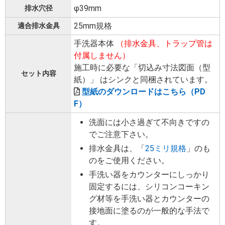
φ39mm
排水穴径
25mm規格
適合排水金具
手洗器本体
（排水金具、トラップ管は
付属しません）
施工時に必要な「切込み寸法図面（型
セット内容
紙）」 はシンクと同梱されています。
型紙のダウンロードはこちら（PD
F）
洗面には小さ過ぎて不向きですの
でご注意下さい。
排水金具は、「
25ミリ規格
」のも
のをご使用ください。
手洗い器をカウンターにしっかり
固定するには、シリコンコーキン
グ材等を手洗い器とカウンターの
接地面に塗るのが一般的な手法で
す。