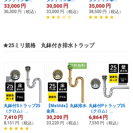
33,000
円
30,000
円
35,000
円
36,300
円
（税込）
33,000
円
（税込）
38,500
円
（税込）
★25ミリ規格 丸鉢付き排水トラップ
送料無料
丸鉢付Sトラップ25
【Matilda】丸鉢排水
丸鉢付Pトラップ25
（クロム）...
金具...
（クロム）...
7,410
円
30,200
円
6,864
円
8,151
円
（税込）
33,220
円
（税込）
7,550
円
（税込）