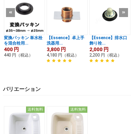
変換パッキン 単水栓
【Essence】卓上手
【Essence】排水口
を混合栓用...
洗器用...
飾り栓...
400
円
3,800
円
2,000
円
440
円
（税込）
4,180
円
（税込）
2,200
円
（税込）
バリエーション
送料無料
送料無料