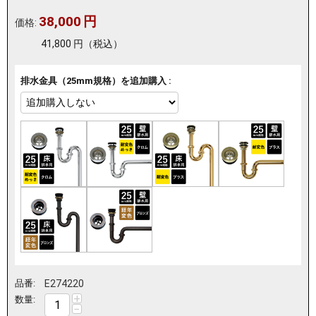
38,000
円
価格:
41,800
円
（税込）
排水金具（25mm規格）を追加購入 :
品番:
E274220
+
数量:
−