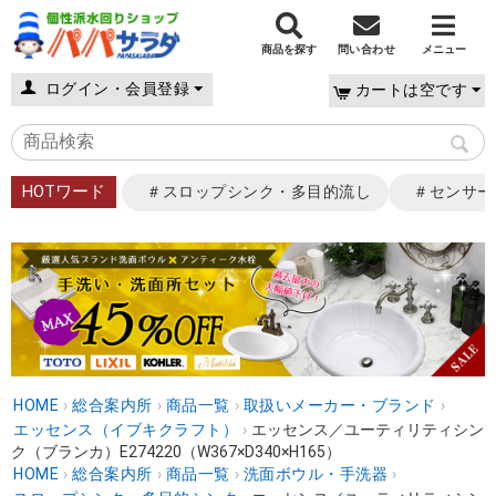
商品を探す
問い合わせ
メニュー
ログイン・会員登録
カートは空です
HOTワード
＃スロップシンク・多目的流し
＃センサー
HOME
›
総合案内所
›
商品一覧
›
取扱いメーカー・ブランド
›
エッセンス（イブキクラフト）
›
エッセンス／ユーティリティシン
ク（ブランカ）E274220（W367×D340×H165）
HOME
›
総合案内所
›
商品一覧
›
洗面ボウル・手洗器
›