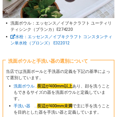
洗面ボウル：エッセンス／イブキクラフト ユーティリ
ティシンク（ブランカ）E274220
水栓：エッセンス／イブキクラフト コンスタンティ
ン単水栓（ブロンズ） E322012
洗面ボウルと手洗い器の選別について
当店では洗面ボールと手洗器の定義を下記の基準によっ
て選別しています。
洗面ボウル
…
長辺が400mm以上
あり、顔を洗うこと
もできるサイズの器を洗面ボウルと定義していま
す。
手洗い器
…
長辺が400mm未満
で主に手を洗うこと
を目的とした器を手洗い器と定義しています。