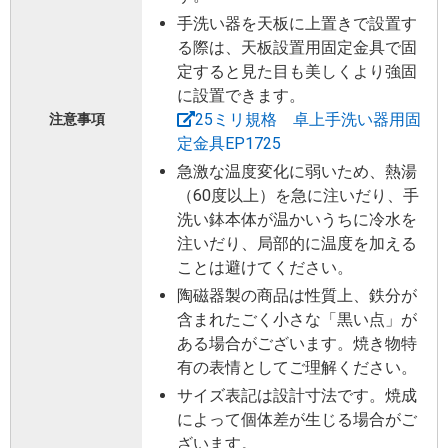
手洗い器を天板に上置きで設置す
る際は、天板設置用固定金具で固
定すると見た目も美しくより強固
に設置できます。
25ミリ規格 卓上手洗い器用固
注意事項
定金具EP1725
急激な温度変化に弱いため、熱湯
（60度以上）を急に注いだり、手
洗い鉢本体が温かいうちに冷水を
注いだり、局部的に温度を加える
ことは避けてください。
陶磁器製の商品は性質上、鉄分が
含まれたごく小さな「黒い点」が
ある場合がございます。焼き物特
有の表情としてご理解ください。
サイズ表記は設計寸法です。焼成
によって個体差が生じる場合がご
ざいます。