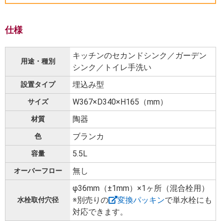
仕様
キッチンのセカンドシンク／ガーデン
用途・種別
シンク／トイレ手洗い
埋込み型
設置タイプ
W367×D340×H165（mm）
サイズ
陶器
材質
ブランカ
色
5.5L
容量
無し
オーバーフロー
φ36mm（±1mm）×1ヶ所（混合栓用）
※別売りの
変換パッキン
で単水栓にも
水栓取付穴径
対応できます。