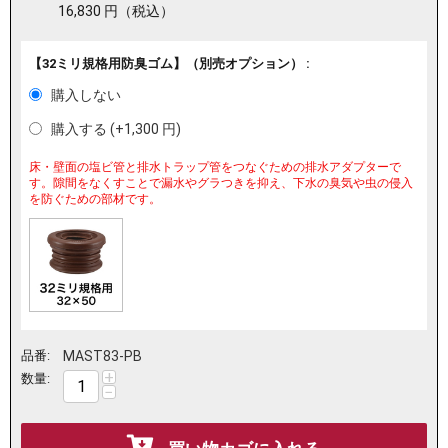
16,830
円
（税込）
【32ミリ規格用防臭ゴム】（別売オプション） :
購入しない
購入する (+
1,300
円
)
床・壁面の塩ビ管と排水トラップ管をつなぐための排水アダプターで
す。隙間をなくすことで漏水やグラつきを抑え、下水の臭気や虫の侵入
を防ぐための部材です。
品番:
MAST83-PB
+
数量:
−