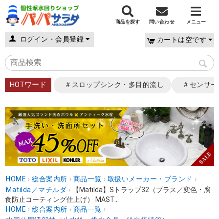
商品を探す
問い合わせ
メニュー
ログイン・会員登録
カートは空です
HOTワード
＃スロップシンク・多目的流し
＃センサー
HOME
›
総合案内所
›
商品一覧
›
取扱いメーカー・ブランド
›
Matilda／マチルダ
›
【Matilda】Sトラップ32（ブラス／変色・腐
食防止コーティング仕上げ） MAST...
HOME
›
総合案内所
›
商品一覧
›