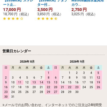
【Essence】ストレ
【Essence】アダプ
Matilda製排水金具用
ート止...
ター付...
カウ...
17,000
円
3,500
円
2,750
円
18,700
円
（税込）
3,850
円
（税込）
3,025
円
（税込）
営業日カレンダー
2026年 8月
2026年 9月
日
月
火
水
木
金
土
日
月
火
水
木
金
土
1
1
2
3
4
5
2
3
4
5
6
7
8
6
7
8
9
10
11
12
9
10
11
12
13
14
15
13
14
15
16
17
18
19
16
17
18
19
20
21
22
20
21
22
23
24
25
26
23
24
25
26
27
28
29
27
28
29
30
30
31
※メールでのお問い合わせ、インターネットでのご注文は24時間受