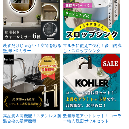
映すだけじゃない！空間を彩る
マルチに使えて便利！多目的流
壁掛LEDミラー
し・スロップシンク
高品質＆高機能！ステンレス製
数量限定アウトレット！コーラ
混合栓の最新機種
ー輸入洗面ボウルセット