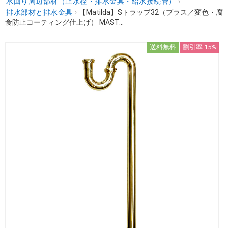
水回り周辺部材（止水栓・排水金具・給水接続管）
›
排水部材と排水金具
›
【Matilda】Sトラップ32（ブラス／変色・腐
食防止コーティング仕上げ） MAST...
送料無料
割引率 15%