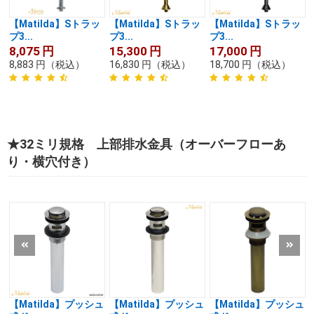
【Matilda】Sトラッ
【Matilda】Sトラッ
【Matilda】Sトラッ
プ3...
プ3...
プ3...
8,075
円
15,300
円
17,000
円
8,883
円
（税込）
16,830
円
（税込）
18,700
円
（税込）
★32ミリ規格 上部排水金具（オーバーフローあ
り・横穴付き）
【Matilda】プッシュ
【Matilda】プッシュ
【Matilda】プッシュ