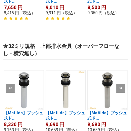
式ド...
式ド...
式ド...
7,650
円
9,010
円
8,500
円
8,415
円
（税込）
9,911
円
（税込）
9,350
円
（税込）
★32ミリ規格 上部排水金具（オーバーフローな
し・横穴無し）
【Matilda】プッシュ
【Matilda】プッシュ
【Matilda】プッシュ
式ド...
式ド...
式ド...
8,330
円
9,690
円
9,690
円
9,163
円
（税込）
10,659
円
（税込）
10,659
円
（税込）