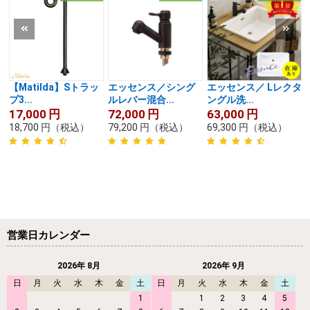
【Matilda】Sトラッ
エッセンス／シング
エッセンス／ Lレクタ
プ3...
ルレバー混合...
ングル洗...
17,000
円
72,000
円
63,000
円
18,700
円
（税込）
79,200
円
（税込）
69,300
円
（税込）
営業日カレンダー
2026年 8月
2026年 9月
日
月
火
水
木
金
土
日
月
火
水
木
金
土
1
1
2
3
4
5