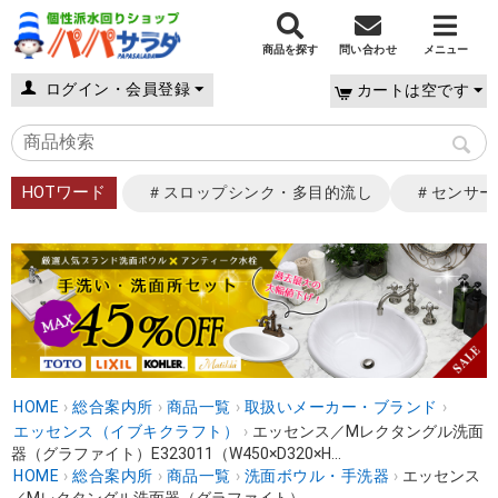
商品を探す
問い合わせ
メニュー
ログイン・会員登録
カートは空です
HOTワード
＃スロップシンク・多目的流し
＃センサー
HOME
›
総合案内所
›
商品一覧
›
取扱いメーカー・ブランド
›
エッセンス（イブキクラフト）
›
エッセンス／Mレクタングル洗面
器（グラファイト）E323011（W450×D320×H...
HOME
›
総合案内所
›
商品一覧
›
洗面ボウル・手洗器
›
エッセンス
／Mレクタングル洗面器（グラファイト）