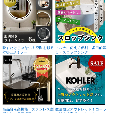
映すだけじゃない！空間を彩る
マルチに使えて便利！多目的流
壁掛LEDミラー
し・スロップシンク
高品質＆高機能！ステンレス製
数量限定アウトレット！コーラ