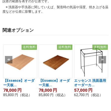
誤差の範囲を表すのが公差です。
※ 洗面器や手洗器に関していえば、製造時の気温や湿度、焼き上げる温
度などが公差に影響します。
関連オプション
送料無料
送料無料
送料無料
【Essence】オーダ
【Essence】オーダ
エッセンス 洗面器用
ー天板...
ー天板...
オーダーカ...
78,000
円
78,000
円
57,000
円
85,800
円
（税込）
85,800
円
（税込）
62,700
円
（税込）