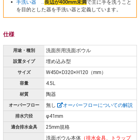
手洗い器
…
長辺が400mm未満
で主に手を洗うこと
を目的とした器を手洗い器と定義しています。
仕様
洗面所用洗面ボウル
用途・種別
埋め込み型
設置タイプ
W450×D320×H120（mm）
サイズ
4.5L
容量
陶器
材質
無し
オーバーフローについての解説
オーバーフロー
φ41mm
排水穴径
25mm規格
適合排水金具
洗面ボウル本体
（排水金具、トラップ