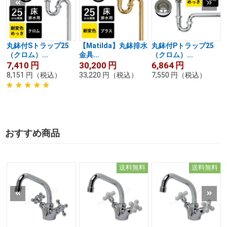
丸鉢付Sトラップ25
【Matilda】丸鉢排水
丸鉢付Pトラップ25
（クロム）...
金具...
（クロム）...
7,410
円
30,200
円
6,864
円
8,151
円
（税込）
33,220
円
（税込）
7,550
円
（税込）
おすすめ商品
送料無料
送料無料