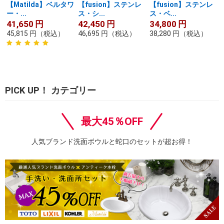
【Matilda】ベルタワ
【fusion】ステンレ
【fusion】ステンレ
ー・...
ス・シ...
ス・ベ...
41,650
円
42,450
円
34,800
円
45,815
円
（税込）
46,695
円
（税込）
38,280
円
（税込）
PICK UP！ カテゴリー
最大45％OFF
人気ブランド洗面ボウルと蛇口のセットが超お得！