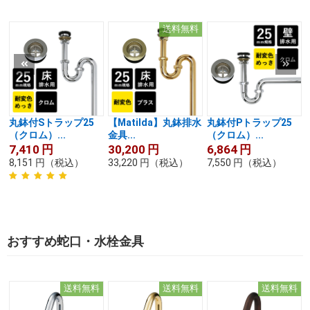
送料無料
丸鉢付Sトラップ25
【Matilda】丸鉢排水
丸鉢付Pトラップ25
（クロム）...
金具...
（クロム）...
7,410
円
30,200
円
6,864
円
8,151
円
（税込）
33,220
円
（税込）
7,550
円
（税込）
おすすめ蛇口・水栓金具
送料無料
送料無料
送料無料