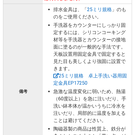
排水金具は、「
25ミリ規格
」のも
のをご使用ください。
手洗器をカウンターにしっかり固
定するには、シリコンコーキング
材等を手洗器とカウンターの接地
面に塗るのが一般的な手法です。
天板設置用固定金具で固定すると
見た目も美しくより強固に設置で
きます。
25ミリ規格 卓上手洗い器用固
定金具EP17250
急激な温度変化に弱いため、熱湯
備考
（60度以上）を急に注いだり、手
洗い鉢本体が温かいうちに冷水を
注いだり、局部的に温度を加える
ことは避けてください。
陶磁器製の商品は性質上、鉄分が