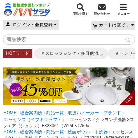
商品を探す
問い合わせ
メニュー
ログイン・会員登録
カートは空です
HOTワード
＃スロップシンク・多目的流し
＃センサー
HOME
›
総合案内所
›
商品一覧
›
取扱いメーカー・ブランド
›
エッセンス（イブキクラフト）
›
エッセンス／クレヨン手洗器 Sス
クエア（シュクレ）E323061（W250×D250×...
HOME
›
総合案内所
›
商品一覧
›
洗面ボウル・手洗器
›
エッセンス
／クレヨン手洗器 Sスクエア（シュクレ）E323061（W250×D250×...