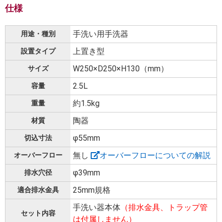
仕様
手洗い用手洗器
用途・種別
上置き型
設置タイプ
W250×D250×H130（mm）
サイズ
2.5L
容量
約1.5kg
重量
陶器
材質
φ55mm
切込寸法
無し
オーバーフローについての解説
オーバーフロー
φ39mm
排水穴径
25mm規格
適合排水金具
手洗い器本体
（排水金具、トラップ管
セット内容
は付属しません）