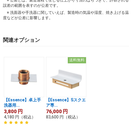
※ 公差とは、製造過程で生じる仕上がり寸法のばらつきで、許容される
誤差の範囲を表すのが公差です。
※ 洗面器や手洗器に関していえば、製造時の気温や湿度、焼き上げる温
度などが公差に影響します。
関連オプション
送料無料
【Essence】卓上手
【Essence】Sスクエ
洗器用...
ア専...
3,800
円
76,000
円
4,180
円
（税込）
83,600
円
（税込）