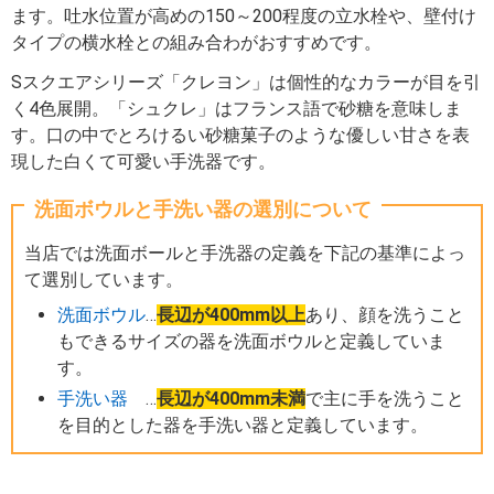
ます。吐水位置が高めの150～200程度の立水栓や、壁付け
タイプの横水栓との組み合わがおすすめです。
Sスクエアシリーズ「クレヨン」は個性的なカラーが目を引
く4色展開。「シュクレ」はフランス語で砂糖を意味しま
す。口の中でとろけるい砂糖菓子のような優しい甘さを表
現した白くて可愛い手洗器です。
洗面ボウルと手洗い器の選別について
当店では洗面ボールと手洗器の定義を下記の基準によっ
て選別しています。
洗面ボウル
…
長辺が400mm以上
あり、顔を洗うこと
もできるサイズの器を洗面ボウルと定義していま
す。
手洗い器
…
長辺が400mm未満
で主に手を洗うこと
を目的とした器を手洗い器と定義しています。