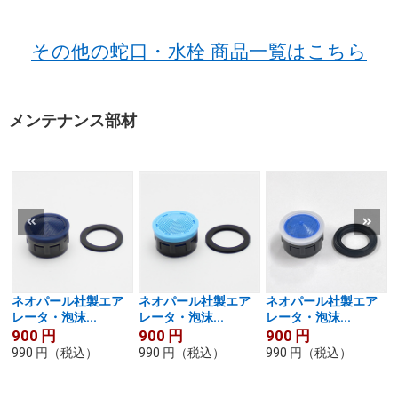
その他の蛇口・水栓 商品一覧はこちら
メンテナンス部材
ネオパール社製エア
ネオパール社製エア
ネオパール社製エア
レータ・泡沫...
レータ・泡沫...
レータ・泡沫...
900
円
900
円
900
円
990
円
（税込）
990
円
（税込）
990
円
（税込）