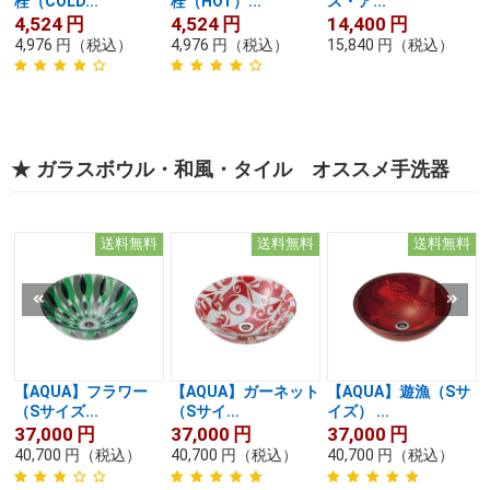
栓（COLD...
栓（HOT）...
ス・ア...
4,524
円
4,524
円
14,400
円
4,976
円
（税込）
4,976
円
（税込）
15,840
円
（税込）
★ ガラスボウル・和風・タイル オススメ手洗器
送料無料
送料無料
送料無料
【AQUA】フラワー
【AQUA】ガーネット
【AQUA】遊漁（Sサ
（Sサイズ...
（Sサイ...
イズ） ...
37,000
円
37,000
円
37,000
円
40,700
円
（税込）
40,700
円
（税込）
40,700
円
（税込）