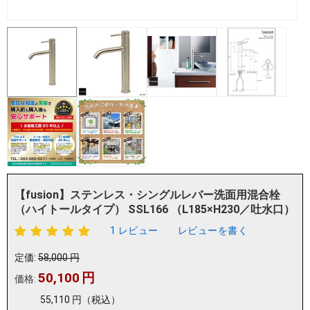
【fusion】ステンレス・シングルレバー洗面用混合栓
（ハイトールタイプ） SSL166 （L185×H230／吐水口）
1 レビュー
レビューを書く
定価:
58,000
円
50,100
円
価格:
55,110
円
（税込）