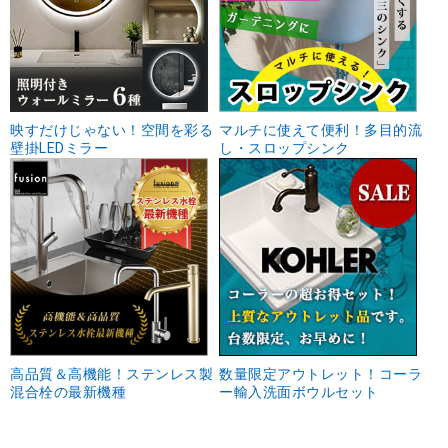
映すだけじゃない！空間を彩る
マルチに使えて便利！多目的流
壁掛LEDミラー
し・スロップシンク
高品質＆高機能！ステンレス製
数量限定アウトレット！コーラ
混合栓の最新機種
ー輸入洗面ボウルセット