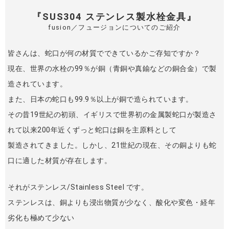
『SUS304 ステンレス製水栓金具』
fusion／フュージョンについてのご紹介
皆さんは、蛇口が何の材質でできているかご存知ですか？
現在、世界の水栓の99％が銅（青銅や真鍮などの銅合金）で製
造されています。
また、日本の蛇口も99.9％以上が銅で造られています。
その昔19世紀の初頭、イギリスで世界初の金属製蛇口が製造さ
れて以来200年近くずっと蛇口は銅を主原料として
製造されてきました。しかし、21世紀の現在、その銅よりも蛇
口に適した材質が存在します。
それがステンレス/Stainless Steel です。
ステンレスは、銅よりも浸出物質が少なく、酸化や変色・経年
劣化も極めて少ない