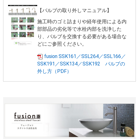
【バルブの取り外しマニュアル】
施工時のゴミ詰まりや経年使用による内
部部品の劣化等で水栓内部を洗浄した
り、バルブを交換する必要がある場合な
どにご参照ください。
fusion SSK161／SSL264／SSL166／
SSK191／SSK134／SSK192 バルブの
外し方（PDF）