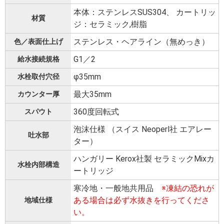
本体：ステンレスSUS304、 カートリッ
材質
ジ：セラミック,樹脂
ステンレス・ヘアライン（無めっき）
色／表面仕上げ
G1／2
給水接続規格
φ35mm
水栓取付穴径
最大35mm
カウンター厚
360度回転式
スパウト
泡沫仕様 （スイス Neoperl社 エアレー
吐水部
ター）
ハンガリー Kerox社製 セラミックMixカ
水栓内部構造
ートリッジ
寒冷地・一般地共用品
※凍結の恐れが
ある場合は必ず水抜きを行ってくださ
地域仕様
い。