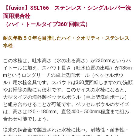
【fusion】SSL166 ステンレス・シングルレバー洗
面用混合栓
（ハイ・トールタイプ360°回転式）
耐久年数５０年を目指したハイ・クオリティ・ステンレス
水栓
この水栓は、吐水高さ（水の出る高さ）が230mmというハ
イトールに加え、スパウト長さ（吐水位置の出幅）が185m
mというロングリーチの卓上洗面ボール（ベッセルボウ
ル）用水栓金具です。スパウトは360度回転しますので洗顔
やお掃除の際にも便利です。このサイズの水栓になると、
大型タイプの海外製ベッセルボウル（卓上型洗面ボール）
と組み合わせることが可能です。ベッセルボウルのサイズ
は、高さは120～180mm、直径400～500mm程度まで組み
合わせ可能でしょう。
従来の銅合金で製造された水栓に比べ、耐熱性・耐寒性・