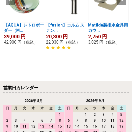
【AQUA】レトロボー
【fusion】コルム ス
Matilda製排水金具用
ダー（M...
テン...
カウ...
39,000
円
20,300
円
2,750
円
42,900
円
（税込）
22,330
円
（税込）
3,025
円
（税込）
営業日カレンダー
2026年 8月
2026年 9月
日
月
火
水
木
金
土
日
月
火
水
木
金
土
1
1
2
3
4
5
2
3
4
5
6
7
8
6
7
8
9
10
11
12
9
10
11
12
13
14
15
13
14
15
16
17
18
19