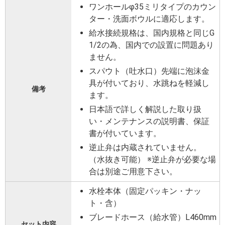
ワンホールφ35ミリタイプのカウン
ター・洗面ボウルに適応します。
給水接続規格は、国内規格と同じG
1/2の為、国内での設置に問題あり
ません。
スパウト（吐水口）先端に泡沫金
具が付いており、水跳ねを軽減し
備考
ます。
日本語で詳しく解説した取り扱
い・メンテナンスの説明書、保証
書が付いています。
逆止弁は内蔵されていません。
（水抜き可能） ※逆止弁が必要な場
合は別途ご用意下さい。
水栓本体（固定パッキン・ナッ
ト・含）
ブレードホース（給水管）L460mm
セット内容