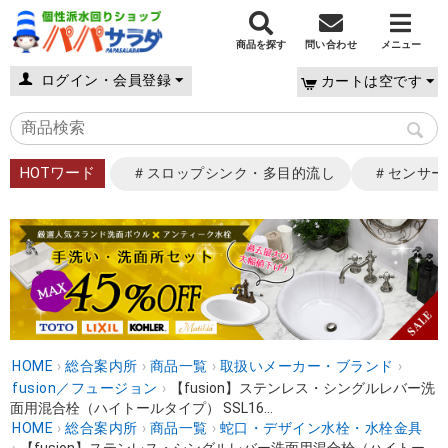
商品を探す
問い合わせ
メニュー
ログイン・会員登録
カートは空です
HOTワード
＃スロップシンク・多目的流し
＃センサー
HOME
›
総合案内所
›
商品一覧
›
取扱いメーカー・ブランド
›
fusion／フュージョン
›
【fusion】ステンレス・シングルレバー洗
面用混合栓（ハイトールタイプ） SSL16...
HOME
›
総合案内所
›
商品一覧
›
蛇口・デザイン水栓・水栓金具
›
【fusion】ステンレス・シングルレバー洗面用混合栓（ハイトー