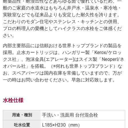
耐薬品性・耐浸出性などあらゆる面で優れているため、一
般のご家庭の水道水はもちろん井戸水・温泉水・寒冷地・
実験室などでも従来品よりも安定した耐久性を誇ります。
こだわりのモダン住宅やステンレス・キッチンとの併用、
プロの料理人の愛機としてハイクラスの水栓をご体感くだ
さい。
内部主要部品には信頼おける世界トップブランドの製品を
採用。止水カートリッジは、ハンガリー製「Kerox/ケロッ
クス社」、泡沫金具(エアレーター)はスイス製「Neoperl/ネ
オパール社」を搭載。（※何れも世界トップ3ブランド）な
お、スペアパーツは国内在庫を常備していますので、万が
一の時はお問い合わせください。早急に対応致します。
水栓仕様
手洗い・洗面用 台付混合栓
用途・種別
L185×H230（mm）
吐水位置