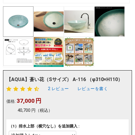
【AQUA】蒼い花（Sサイズ） A-116 （φ310×H110）
2 レビュー
レビューを書く
37,000
円
価格:
40,700
円
（税込）
（1）排水上部（横穴なし）を追加購入 :