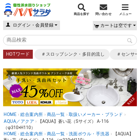
商品を探す
問い合わせ
メニュー
ログイン・会員登録
カートは空です
HOTワード
＃スロップシンク・多目的流し
＃センサー
HOME
›
総合案内所
›
商品一覧
›
取扱いメーカー・ブランド
›
AQUA／アクア
›
【AQUA】蒼い花（Sサイズ） A-116
（φ310×H110）
HOME
›
総合案内所
›
商品一覧
›
洗面ボウル・手洗器
›
【AQUA】
蒼い花（Sサイズ） A-116 （φ310×H110）