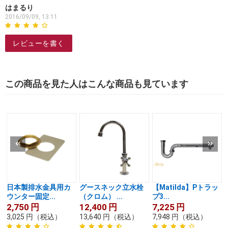
はまるり
2016/09/09, 13:11
レビューを書く
この商品を見た人はこんな商品も見ています
日本製排水金具用カ
グースネック立水栓
【Matilda】Pトラッ
ウンター固定...
（クロム） ...
プ3...
2,750
円
12,400
円
7,225
円
3,025
円
（税込）
13,640
円
（税込）
7,948
円
（税込）