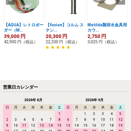
【AQUA】レトロボー
【fusion】コルム ス
Matilda製排水金具用
ダー（M...
テン...
カウ...
39,000
円
20,300
円
2,750
円
42,900
円
（税込）
22,330
円
（税込）
3,025
円
（税込）
営業日カレンダー
2026年 8月
2026年 9月
日
月
火
水
木
金
土
日
月
火
水
木
金
土
1
1
2
3
4
5
2
3
4
5
6
7
8
6
7
8
9
10
11
12
9
10
11
12
13
14
15
13
14
15
16
17
18
19