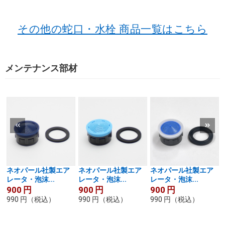
その他の蛇口・水栓 商品一覧はこちら
メンテナンス部材
ネオパール社製エア
ネオパール社製エア
ネオパール社製エア
レータ・泡沫...
レータ・泡沫...
レータ・泡沫...
900
円
900
円
900
円
990
円
（税込）
990
円
（税込）
990
円
（税込）