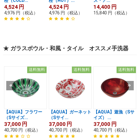
栓（COLD...
栓（HOT）...
ス・ア...
4,524
円
4,524
円
14,400
円
4,976
円
（税込）
4,976
円
（税込）
15,840
円
（税込）
★ ガラスボウル・和風・タイル オススメ手洗器
送料無料
送料無料
送料無料
【AQUA】フラワー
【AQUA】ガーネット
【AQUA】遊漁（Sサ
（Sサイズ...
（Sサイ...
イズ） ...
37,000
円
37,000
円
37,000
円
40,700
円
（税込）
40,700
円
（税込）
40,700
円
（税込）