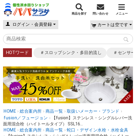
商品を探す
問い合わせ
メニュー
ログイン・会員登録
カートは空です
HOTワード
＃スロップシンク・多目的流し
＃センサー
HOME
›
総合案内所
›
商品一覧
›
取扱いメーカー・ブランド
›
fusion／フュージョン
›
【fusion】ステンレス・シングルレバー洗
面用混合栓（ハイトールタイプ） SSL16...
HOME
›
総合案内所
›
商品一覧
›
蛇口・デザイン水栓・水栓金具
›
【fusion】ステンレス・シングルレバー洗面用混合栓（ハイトー