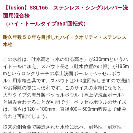
【fusion】SSL166 ステンレス・シングルレバー洗
面用混合栓
（ハイ・トールタイプ360°回転式）
耐久年数５０年を目指したハイ・クオリティ・ステンレス
水栓
この水栓は、吐水高さ（水の出る高さ）が230mmというハ
イトールに加え、スパウト長さ（吐水位置の出幅）が185m
mというロングリーチの卓上洗面ボール（ベッセルボウ
ル）用水栓金具です。スパウトは360度回転しますので洗顔
やお掃除の際にも便利です。このサイズの水栓になると、
大型タイプの海外製ベッセルボウル（卓上型洗面ボール）
と組み合わせることが可能です。ベッセルボウルのサイズ
は、高さは120～180mm、直径400～500mm程度まで組み
合わせ可能でしょう。
従来の銅合金で製造された水栓に比べ、耐熱性・耐寒性・