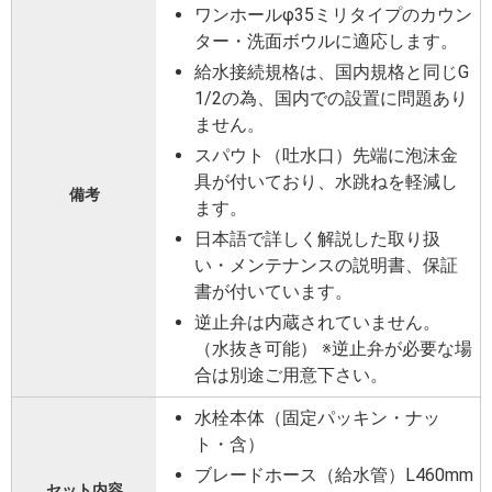
ワンホールφ35ミリタイプのカウン
ター・洗面ボウルに適応します。
給水接続規格は、国内規格と同じG
1/2の為、国内での設置に問題あり
ません。
スパウト（吐水口）先端に泡沫金
具が付いており、水跳ねを軽減し
備考
ます。
日本語で詳しく解説した取り扱
い・メンテナンスの説明書、保証
書が付いています。
逆止弁は内蔵されていません。
（水抜き可能） ※逆止弁が必要な場
合は別途ご用意下さい。
水栓本体（固定パッキン・ナッ
ト・含）
ブレードホース（給水管）L460mm
セット内容