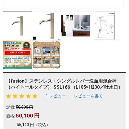
【fusion】ステンレス・シングルレバー洗面用混合栓
（ハイトールタイプ） SSL166 （L185×H230／吐水口）
1 レビュー
レビューを書く
定価:
58,000
円
50,100
円
価格:
55,110
円
（税込）