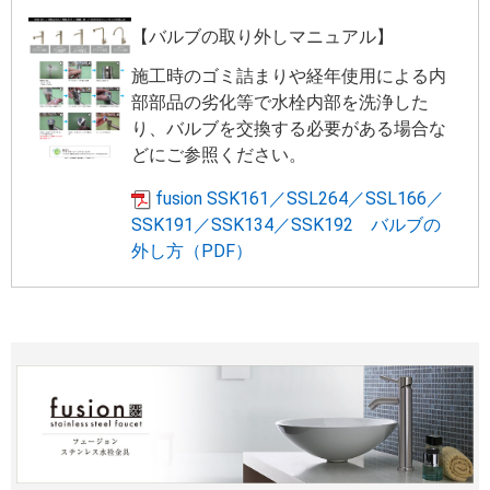
【バルブの取り外しマニュアル】
施工時のゴミ詰まりや経年使用による内
部部品の劣化等で水栓内部を洗浄した
り、バルブを交換する必要がある場合な
どにご参照ください。
fusion SSK161／SSL264／SSL166／
SSK191／SSK134／SSK192 バルブの
外し方（PDF）