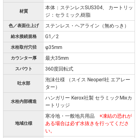
本体：ステンレスSUS304、 カートリッ
材質
ジ：セラミック,樹脂
ステンレス・ヘアライン（無めっき）
色／表面仕上げ
G1／2
給水接続規格
φ35mm
水栓取付穴径
最大35mm
カウンター厚
360度回転式
スパウト
泡沫仕様 （スイス Neoperl社 エアレー
吐水部
ター）
ハンガリー Kerox社製 セラミックMixカ
水栓内部構造
ートリッジ
寒冷地・一般地共用品
※凍結の恐れが
ある場合は必ず水抜きを行ってくださ
地域仕様
い。