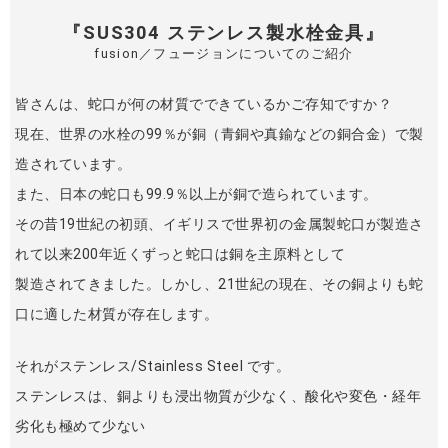
『SUS304 ステンレス製水栓金具』
fusion／フュージョンについてのご紹介
皆さんは、蛇口が何の材質でできているかご存知ですか？
現在、世界の水栓の99％が銅（青銅や真鍮などの銅合金）で製
造されています。
また、日本の蛇口も99.9％以上が銅で造られています。
その昔19世紀の初頭、イギリスで世界初の金属製蛇口が製造さ
れて以来200年近くずっと蛇口は銅を主原料として
製造されてきました。しかし、21世紀の現在、その銅よりも蛇
口に適した材質が存在します。
それがステンレス/Stainless Steel です。
ステンレスは、銅よりも浸出物質が少なく、酸化や変色・経年
劣化も極めて少ない