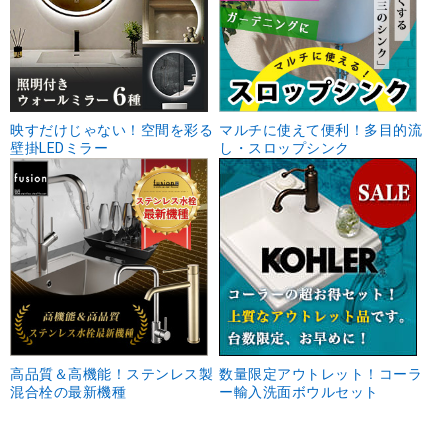
映すだけじゃない！空間を彩る
マルチに使えて便利！多目的流
壁掛LEDミラー
し・スロップシンク
高品質＆高機能！ステンレス製
数量限定アウトレット！コーラ
混合栓の最新機種
ー輸入洗面ボウルセット