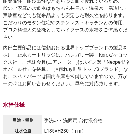
耐薬品性・耐浸出性などあらゆる面で優れているため、一
般のご家庭の水道水はもちろん井戸水・温泉水・寒冷地・
実験室などでも従来品よりも安定した耐久性を誇ります。
こだわりのモダン住宅やステンレス・キッチンとの併用、
プロの料理人の愛機としてハイクラスの水栓をご体感くだ
さい。
内部主要部品には信頼おける世界トップブランドの製品を
採用。止水カートリッジは、ハンガリー製「Kerox/ケロッ
クス社」、泡沫金具(エアレーター)はスイス製「Neoperl/ネ
オパール社」を搭載。（※何れも世界トップ3ブランド）な
お、スペアパーツは国内在庫を常備していますので、万が
一の時はお問い合わせください。早急に対応致します。
水栓仕様
手洗い・洗面用 台付混合栓
用途・種別
L185×H230（mm）
吐水位置