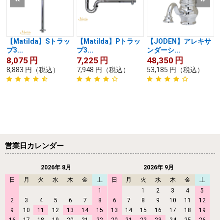
【Matilda】Sトラッ
【Matilda】Pトラッ
【JODEN】アレキサ
プ3...
プ3...
ンダーシ...
8,075
円
7,225
円
48,350
円
8,883
円
（税込）
7,948
円
（税込）
53,185
円
（税込）
営業日カレンダー
2026年 8月
2026年 9月
日
月
火
水
木
金
土
日
月
火
水
木
金
土
1
1
2
3
4
5
2
3
4
5
6
7
8
6
7
8
9
10
11
12
9
10
11
12
13
14
15
13
14
15
16
17
18
19
16
17
18
19
20
21
22
20
21
22
23
24
25
26