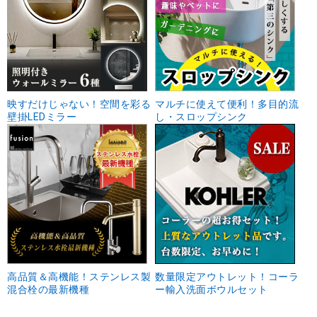
映すだけじゃない！空間を彩る
マルチに使えて便利！多目的流
壁掛LEDミラー
し・スロップシンク
高品質＆高機能！ステンレス製
数量限定アウトレット！コーラ
混合栓の最新機種
ー輸入洗面ボウルセット