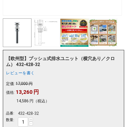
【欧州型】プッシュ式排水ユニット（横穴あり／クロ
ム） 432-428-32
レビューを書く
定価:
17,000
円
13,260
円
価格:
14,586
円
（税込）
品番:
432-428-32
+
数量:
−