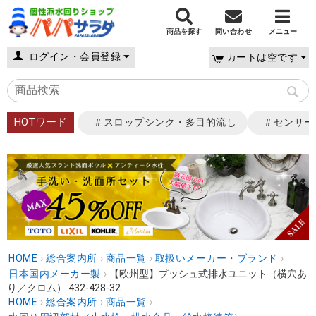
商品を探す
問い合わせ
メニュー
ログイン・会員登録
カートは空です
HOTワード
＃スロップシンク・多目的流し
＃センサー
HOME
›
総合案内所
›
商品一覧
›
取扱いメーカー・ブランド
›
日本国内メーカー製
›
【欧州型】プッシュ式排水ユニット（横穴あ
り／クロム） 432-428-32
HOME
›
総合案内所
›
商品一覧
›