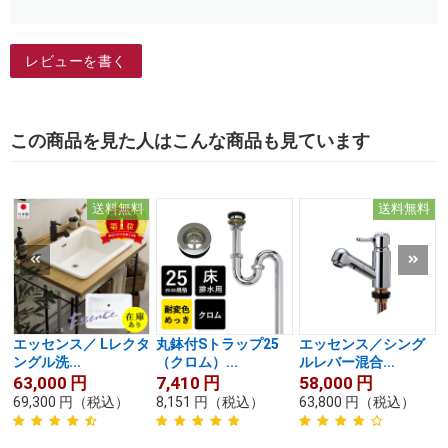
レビューを書く
この商品を見た人はこんな商品も見ています
送料無料
送料無料
エッセンス／ Lレクタ
丸鉢付Sトラップ25
エッセンス／シング
ングル洗...
（クロム）...
ルレバー混合...
63,000
円
7,410
円
58,000
円
69,300
円
（税込）
8,151
円
（税込）
63,800
円
（税込）