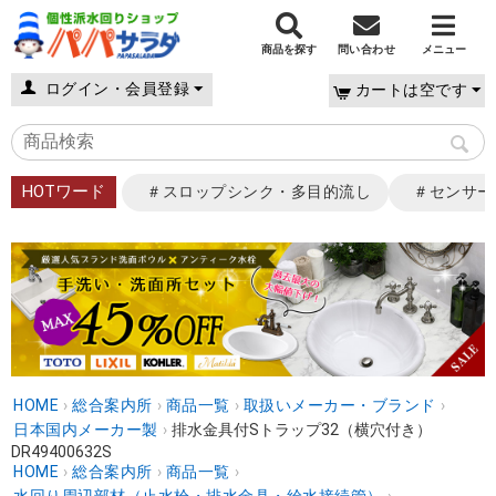
商品を探す
問い合わせ
メニュー
ログイン・会員登録
カートは空です
HOTワード
＃スロップシンク・多目的流し
＃センサー
HOME
›
総合案内所
›
商品一覧
›
取扱いメーカー・ブランド
›
日本国内メーカー製
›
排水金具付Sトラップ32（横穴付き）
DR49400632S
HOME
›
総合案内所
›
商品一覧
›
水回り周辺部材（止水栓・排水金具・給水接続管）
›