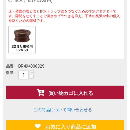
購入する (+
1,300
円
)
床・壁面の塩ビ管と排水トラップ管をつなぐための排水アダプターで
す。隙間をなくすことで漏水やグラつきを抑え、下水の臭気や虫の侵入
を防ぐための部材です。
品番:
DR49400632S
+
数量:
−
買い物カゴに入れる
この商品について問い合わせる
お気に入り商品に追加