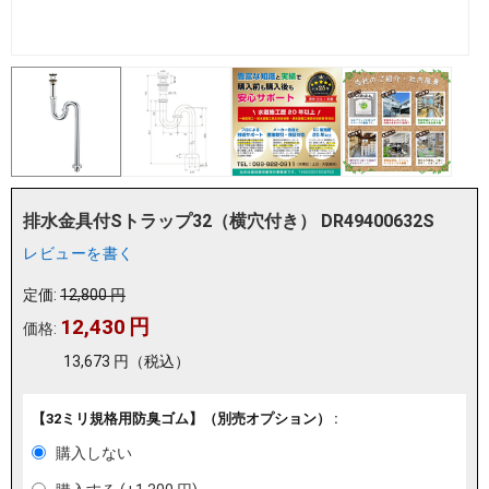
排水金具付Sトラップ32（横穴付き） DR49400632S
レビューを書く
定価:
12,800
円
12,430
円
価格:
13,673
円
（税込）
【32ミリ規格用防臭ゴム】（別売オプション） :
購入しない