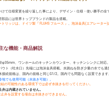
かけて仕様変更を繰り返した事により、デザイン・仕様・使い勝手の全
要部品には世界トップブランドの製品を搭載。
トリッジは、ドイツ製『 FLUHS フルース 』
、
泡沫金具(エアレーター)はス
 主な機能・商品解説
径φ35mm、ワンホールのキッチンカウンター、キッチンシンクに対応
パウト（吐水口）先端には泡沫金具搭載。水跳ねを防ぎ少量の水でも適
水接続規格は、国内の規格と同じG1/2。国内でも問題なく設置できます
冷地でも使用可能（水抜き可能）。
凍結の可能性のある環境下では必ず水抜きを行ってください。
止弁は内蔵されていません。
逆止弁を設置する場合は水抜きができません。