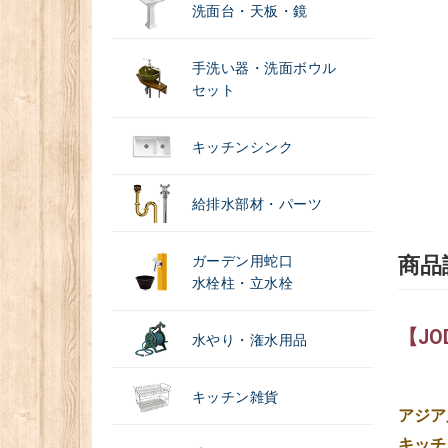
洗面台・天板・鏡
手洗い器・洗面ボウル
セット
キッチンシンク
給排水部材・パーツ
ガーデン用蛇口
商品
水栓柱・立水栓
【J
水やり・潅水用品
キッチン雑貨
アジア
キッチ