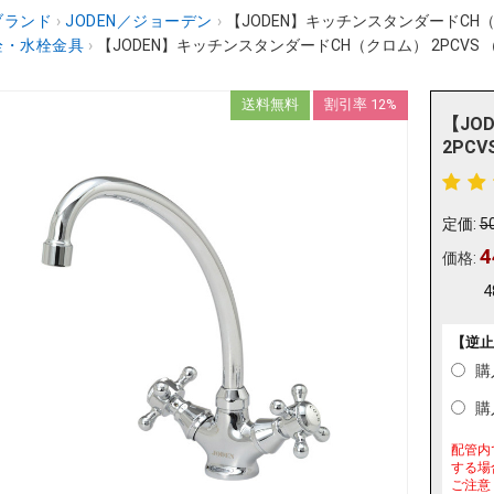
ブランド
›
JODEN／ジョーデン
›
【JODEN】キッチンスタンダードCH（クロ
栓・水栓金具
›
【JODEN】キッチンスタンダードCH（クロム） 2PCVS （
送料無料
割引率 12%
【JO
2PCV
定価:
5
4
価格:
4
【逆止
購
購入
配管内
する場
ご注意