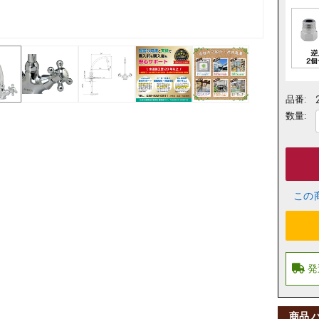
品番:
数量:
この
商品 