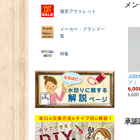
メン
激安アウトレット
メーカー・ブランド一
覧
特集
JOD
ブ（...
6,00
6,600
承認