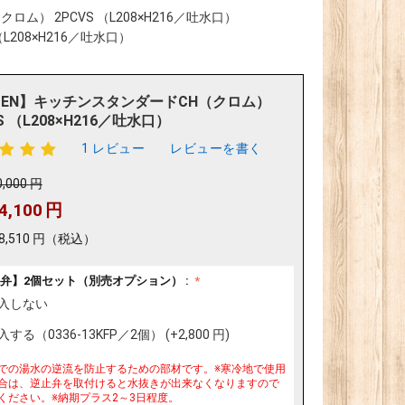
ム） 2PCVS （L208×H216／吐水口）
L208×H216／吐水口）
DEN】キッチンスタンダードCH（クロム）
S （L208×H216／吐水口）
1 レビュー
レビューを書く
0,000
円
4,100
円
8,510
円
（税込）
弁】2個セット（別売オプション） :
入しない
する（0336-13KFP／2個） (+
2,800
円
)
での湯水の逆流を防止するための部材です。※寒冷地で使用
合は、逆止弁を取付けると水抜きが出来なくなりますので
ください。※納期プラス2～3日程度。