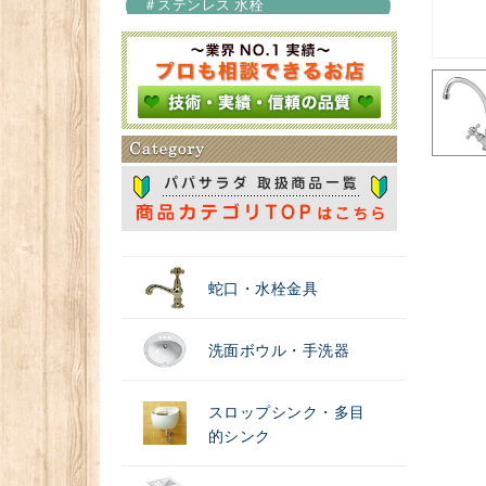
＃ステンレス 水栓
＃浄水器
蛇口・水栓金具
洗面ボウル・手洗器
スロップシンク・多目
的シンク