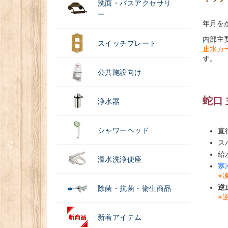
洗面・バスアクセサリ
ー
年月を
内部主
スイッチプレート
止水カー
す。
公共施設向け
蛇口
浄水器
シャワーヘッド
直
ス
給
温水洗浄便座
寒
※
逆
除菌・抗菌・衛生商品
※
新着アイテム