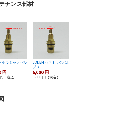
テナンス部材
EN セラミックバル
JODEN セラミックバル
ブ（...
0
円
6,000
円
円
（税込）
6,600
円
（税込）
図