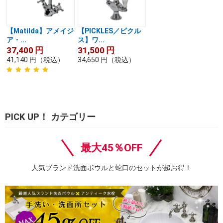
【Matilda】アメイジ
【PICKLES／ピクル
ア・...
ス】ワ...
37,400
円
31,500
円
41,140
円
（税込）
34,650
円
（税込）
PICK UP！ カテゴリー
最大45％OFF
人気ブランド洗面ボウルと蛇口のセットが超お得！