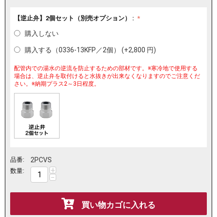
【逆止弁】2個セット（別売オプション） :
購入しない
購入する（0336-13KFP／2個） (+
2,800
円
)
配管内での湯水の逆流を防止するための部材です。※寒冷地で使用する
場合は、逆止弁を取付けると水抜きが出来なくなりますのでご注意くだ
さい。※納期プラス2～3日程度。
品番:
2PCVS
+
数量:
−
買い物カゴに入れる