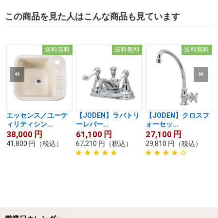
この商品を見た人はこんな商品も見ています
送料無料
送料無料
送料無料
エッセンス／ユーテ
【JODEN】ラバトリ
【JODEN】クロスフ
ィリティシン...
ーレバー...
ォーセッ...
38,000
円
61,100
円
27,100
円
41,800
円
（税込）
67,210
円
（税込）
29,810
円
（税込）