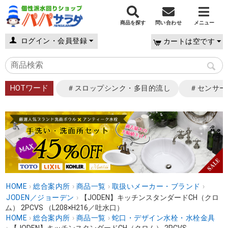
商品を探す
問い合わせ
メニュー
ログイン・会員登録
カートは空です
HOTワード
＃スロップシンク・多目的流し
＃センサー
HOME
›
総合案内所
›
商品一覧
›
取扱いメーカー・ブランド
›
JODEN／ジョーデン
›
【JODEN】キッチンスタンダードCH（クロ
ム） 2PCVS （L208×H216／吐水口）
HOME
›
総合案内所
›
商品一覧
›
蛇口・デザイン水栓・水栓金具
›
【JODEN】キッチンスタンダードCH（クロム） 2PCVS