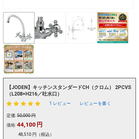
【JODEN】キッチンスタンダードCH（クロム） 2PCVS
（L208×H216／吐水口）
1 レビュー
レビューを書く
定価:
50,000
円
44,100
円
価格:
48,510
円
（税込）