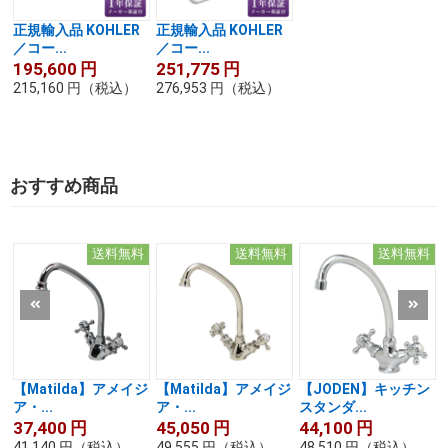
正規輸入品 KOHLER
正規輸入品 KOHLER
／コー...
／コー...
195,600
円
251,775
円
215,160
円
（税込）
276,953
円
（税込）
おすすめ商品
送料無料
送料無料
送料無料
【Matilda】アメイジ
【Matilda】アメイジ
【JODEN】キッチン
ア・...
ア・...
スタンダ...
37,400
円
45,050
円
44,100
円
41,140
円
（税込）
49,555
円
（税込）
48,510
円
（税込）