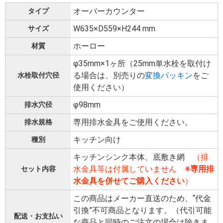
オーバーカウンター
タイプ
W635×D559×H244 mm
サイズ
ホーロー
材質
φ35mm×1ヶ所（25mm単水栓を取付け
る場合は、別売りの
変換パッキン
をご
水栓取付穴径
使用ください）
φ98mm
排水穴径
専用排水金具をご使用ください。
排水規格
キッチン向け
種別
キッチンシンク本体、底敷き網
（排
水金具等は付属していません
※専用排
セット内容
水金具を併せてご購入ください
）
この商品はメーカー直送のため、“代金
引換”不可商品となります。（代引可能
配送・お支払い
な商品と同時のご注文の場合は除きま