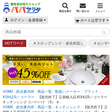
商品を探す
問い合わせ
メニュー
ログイン・会員登録
カートは空です
HOTワード
＃スロップシンク・多目的流し
＃センサー
HOME
›
総合案内所
›
商品一覧
›
取扱いメーカー・ブランド
›
KOHLER／コーラー
›
【販売終了】正規輸入品 KOHLER／コーラー
キッチンシンク リバーバイ （S） キ...
HOME
›
総合案内所
›
商品一覧
›
キッチンシンク
›
【販売終了】正
規輸入品 KOHLER／コーラー キッチンシンク リバーバイ （S） キ...