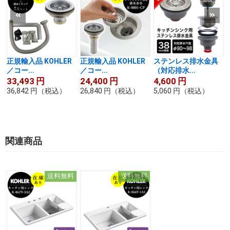
正規輸入品 KOHLER
正規輸入品 KOHLER
ステンレス排水金具
／コー...
／コー...
（対応排水...
33,493
円
24,400
円
4,600
円
36,842
円
（税込）
26,840
円
（税込）
5,060
円
（税込）
関連商品
送料無料
送料無料