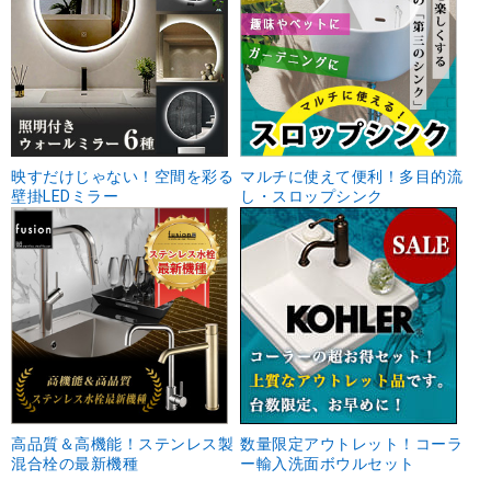
映すだけじゃない！空間を彩る
マルチに使えて便利！多目的流
壁掛LEDミラー
し・スロップシンク
高品質＆高機能！ステンレス製
数量限定アウトレット！コーラ
混合栓の最新機種
ー輸入洗面ボウルセット