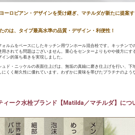
ヨーロピアン・デザインを受け継ぎ、マチルダが新たに提案す
たのは、タイプ最高水準の品質・デザイン・利便性！
フォルムをベースにしたキッチン用ワンホール混合栓です。キッチンで
使用されても問題はございません。重心をセンターよりもやや後方にす
ザイン的落ち着きを実現しました。
シュド・ニッケルの表面仕上げは、無垢の真鍮に磨き仕上げを行い、下
しにくく耐久性に優れています。わずかに黄味を帯びたプラチナのよう
ティーク水栓ブランド【Matilda／マチルダ】につ