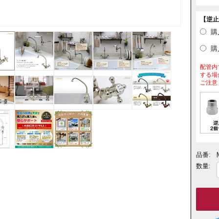
【逆止
購
購入
配管内
する場
ご注意
品番:
数量: