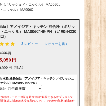
栓（ポリッシュド・ニッケル） MA006C...
ッケル） MA006C...
tilda】アメイジア・キッチン 混合栓（ポリッ
ニッケル） MA006C14K-PN （L190×H230
水口）
3 レビュー
レビューを書く
3,000
円
5,050
円
9,555
円
（税込）
ilda水栓 延長保証（アメイジア・キッチン／ポリッシュ
ケル）MA006C14K-PN :
ilda水栓のメーカー保証を最大6年に延長できるオプションで
延長保証の対象は水栓金具のみです。その他の部材は対象外