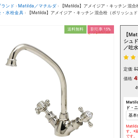
ブランド
›
Matilda／マチルダ
›
【Matilda】アメイジア・キッチン 混合
栓・水栓金具
›
【Matilda】アメイジア・キッチン 混合栓（ポリッシュド・ニ
送料無料
割引率 15%
【Ma
シュド・
／吐
定価:
5
4
価格:
4
Mat
ド・ニッ
Mat
す。※
です。