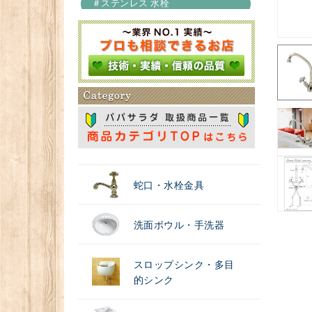
＃ステンレス 水栓
＃浄水器
蛇口・水栓金具
洗面ボウル・手洗器
スロップシンク・多目
的シンク