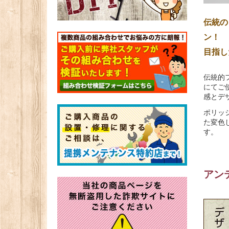
伝統の
ン！
目指し
伝統的
にてご
感とデ
ポリッ
た変色
す。
アン