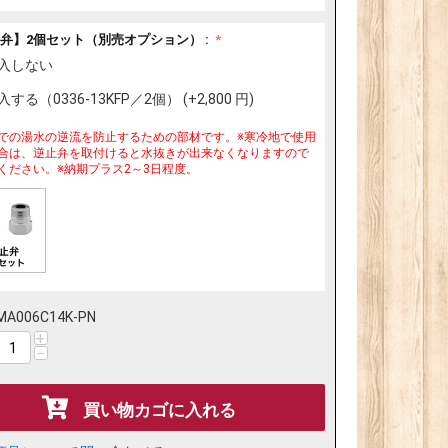
弁】2個セット（別売オプション） :
入しない
する（0336-13KFP／2個） (+
2,800
円
)
での湯水の逆流を防止するための部材です。※寒冷地で使用
合は、逆止弁を取付けると水抜きが出来なくなりますので
ください。※納期プラス2～3日程度。
MA006C14K-PN
+
−
買い物カゴに入れる