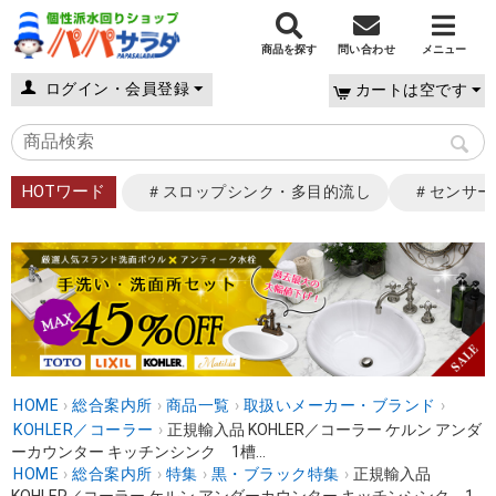
商品を探す
問い合わせ
メニュー
ログイン・会員登録
カートは空です
HOTワード
＃スロップシンク・多目的流し
＃センサー
HOME
›
総合案内所
›
商品一覧
›
取扱いメーカー・ブランド
›
KOHLER／コーラー
›
正規輸入品 KOHLER／コーラー ケルン アンダ
ーカウンター キッチンシンク 1槽...
HOME
›
総合案内所
›
特集
›
黒・ブラック特集
›
正規輸入品
KOHLER／コーラー ケルン アンダーカウンター キッチンシンク 1