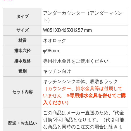
アンダーカウンター（アンダーマウン
タイプ
ト）
W851XD465XH257 mm
サイズ
ネオロック
材質
φ98mm
排水穴径
専用排水金具をご使用ください。
排水規格
キッチン向け
種別
キッチンシンク本体、底敷きラック
（カウンター、排水金具等は付属して
セット内容
いません
※専用排水金具を併せてご購
入ください
）
この商品はメーカー直送のため、“代金
引換”不可商品となります。（代引可能
配送・お支払い
な商品と同時のご注文の場合は除きま