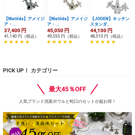
【Matilda】アメイジ
【Matilda】アメイジ
【JODEN】キッチン
ア・...
ア・...
スタンダ...
37,400
円
45,050
円
44,100
円
41,140
円
（税込）
49,555
円
（税込）
48,510
円
（税込）
PICK UP！ カテゴリー
最大45％OFF
人気ブランド洗面ボウルと蛇口のセットが超お得！