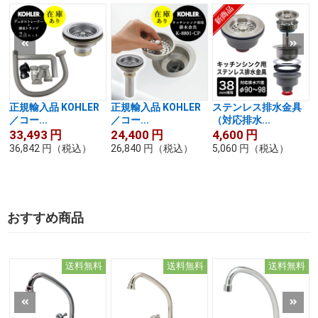
正規輸入品 KOHLER
正規輸入品 KOHLER
ステンレス排水金具
／コー...
／コー...
（対応排水...
33,493
円
24,400
円
4,600
円
36,842
円
（税込）
26,840
円
（税込）
5,060
円
（税込）
おすすめ商品
送料無料
送料無料
送料無料