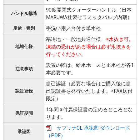
90度開閉式クォーターハンドル（日本
ハンドル構造
MARUWA社製セラミックバルブ内蔵）
手洗い用／台付き単水栓
用途・種別
寒冷地・一般地共通仕様
※水抜き可。
凍結の恐れがある場合は必ず水抜きを
地域仕様
行ってください。
設置の際は、給水ホースと止水栓が各1
注意事項
本必要です。
自己認証（必要な場合はご購入後に自
己認証書を発行いたします。※FAX送付
認証登録
限定）
1年間 ※付属保証書の定めるところとな
保証期間
ります。
サブリナCL 承認図 ダウンロード
承認図
（PDF）