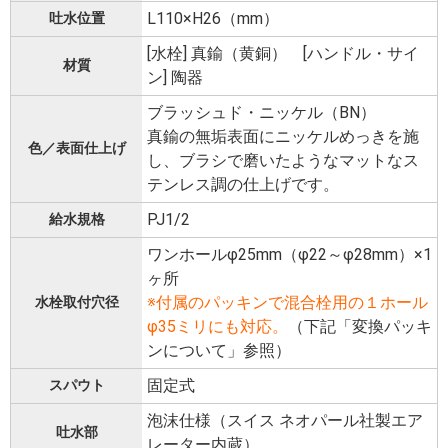
L110×H26（mm）
吐水位置
[水栓] 真鍮（黄銅） [ハンドル・サイ
材質
ン] 陶器
ブラッシュド・ニッケル（BN）
真鍮の無垢表面にニッケルめっきを施
色／表面仕上げ
し、ブラシで磨いたようなマットなス
テンレス調の仕上げです。
PJ1/2
給水規格
ワンホールφ25mm（φ22～φ28mm）×1
ヶ所
※付属のパッキンで混合栓用の１ホール
水栓取付穴径
φ35ミリにも対応。
（下記「変換パッキ
ンについて」参照）
固定式
スパウト
泡沫仕様（スイス ネオパール社製エア
吐水部
レーター内蔵）