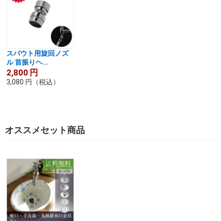
スパウト用旋回ノズ
ル 首振りヘ...
2,800
円
3,080
円
（税込）
オススメセット商品
送料無料