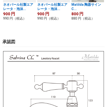
ネオパール社製エア
ネオパール社製エア
Matilda 陶器サイン
レータ・泡沫...
レータ・泡沫...
C...
H
900
円
900
円
800
円
990
円
（税込）
990
円
（税込）
880
円
（税込）
承認図