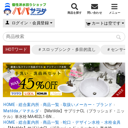
商品を探す
問い合わせ
メニュー
ログイン・会員登録
カートは空です
HOTワード
＃スロップシンク・多目的流し
＃センサー
HOME
›
総合案内所
›
商品一覧
›
取扱いメーカー・ブランド
›
Matilda／マチルダ
›
【Matilda】サブリナCL（ブラッシュド・ニッ
ケル）単水栓 MA402L1-BN ...
HOME
›
総合案内所
›
商品一覧
›
蛇口・デザイン水栓・水栓金具
›
【Matilda】サブリナCL（ブラッシュド・ニッケル）単水栓