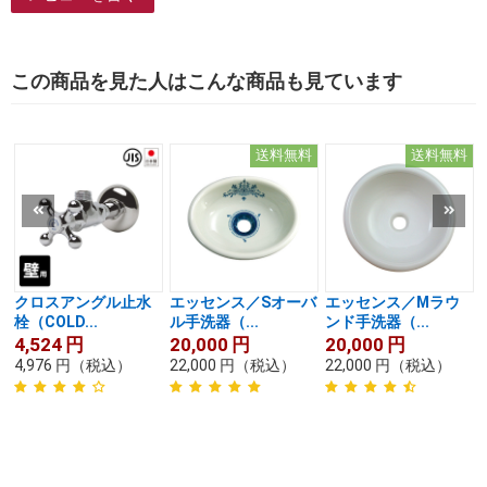
この商品を見た人はこんな商品も見ています
送料無料
送料無料
クロスアングル止水
エッセンス／Sオーバ
エッセンス／Mラウ
栓（COLD...
ル手洗器（...
ンド手洗器（...
4,524
円
20,000
円
20,000
円
4,976
円
（税込）
22,000
円
（税込）
22,000
円
（税込）