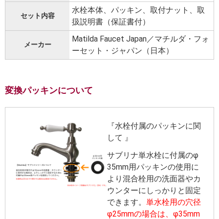
水栓本体、パッキン、取付ナット、取
セット内容
扱説明書（保証書付）
Matilda Faucet Japan／マチルダ・フォ
メーカー
ーセット・ジャパン（日本）
変換パッキンについて
『水栓付属のパッキンに関
して 』
サブリナ単水栓に付属のφ
35mm用パッキンの使用に
より混合栓用の洗面器やカ
ウンターにしっかりと固定
できます。
単水栓用の穴径
φ25mmの場合は、φ35mm