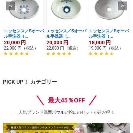
エッセンス／Sオーバ
エッセンス／Sオーバ
エッセンス／Sオーバ
ル手洗器（...
ル手洗器（...
ル手洗器（...
20,000
円
20,000
円
18,000
円
22,000
円
（税込）
22,000
円
（税込）
19,800
円
（税込）
PICK UP！ カテゴリー
最大45％OFF
人気ブランド洗面ボウルと蛇口のセットが超お得！