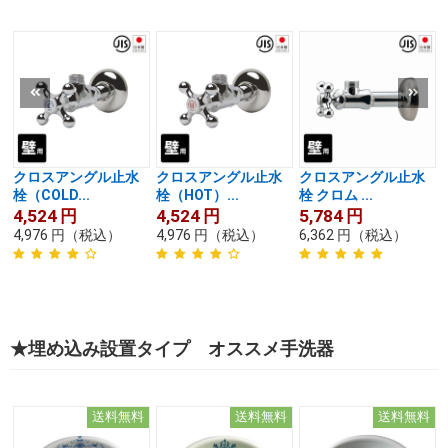
クロスアングル止水
クロスアングル止水
クロスアングル止水
栓（COLD...
栓（HOT）...
栓 クロム ...
4,524
円
4,524
円
5,784
円
4,976
円
（税込）
4,976
円
（税込）
6,362
円
（税込）
★埋め込み設置タイプ オススメ手洗器
送料無料
送料無料
送料無料