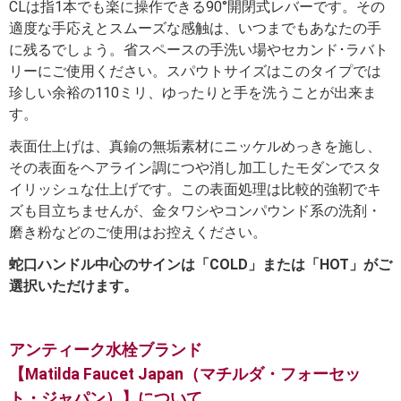
CLは指1本でも楽に操作できる90°開閉式レバーです。その
適度な手応えとスムーズな感触は、いつまでもあなたの手
に残るでしょう。省スペースの手洗い場やセカンド･ラバト
リーにご使用ください。スパウトサイズはこのタイプでは
珍しい余裕の110ミリ、ゆったりと手を洗うことが出来ま
す。
表面仕上げは、真鍮の無垢素材にニッケルめっきを施し、
その表面をヘアライン調につや消し加工したモダンでスタ
イリッシュな仕上げです。この表面処理は比較的強靭でキ
ズも目立ちませんが、金タワシやコンパウンド系の洗剤・
磨き粉などのご使用はお控えください。
蛇口ハンドル中心のサインは「COLD」または「HOT」がご
選択いただけます。
アンティーク水栓ブランド
【Matilda Faucet Japan（マチルダ・フォーセッ
ト・ジャパン）】について