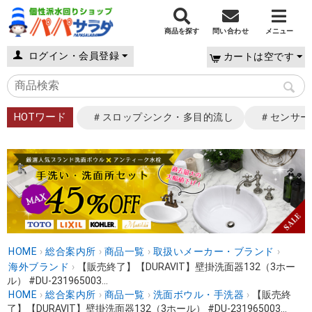
商品を探す
問い合わせ
メニュー
ログイン・会員登録
カートは空です
HOTワード
＃スロップシンク・多目的流し
＃センサー
HOME
›
総合案内所
›
商品一覧
›
取扱いメーカー・ブランド
›
海外ブランド
›
【販売終了】【DURAVIT】壁掛洗面器132（3ホー
ル） #DU-231965003...
HOME
›
総合案内所
›
商品一覧
›
洗面ボウル・手洗器
›
【販売終
了】【DURAVIT】壁掛洗面器132（3ホール） #DU-231965003...