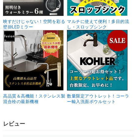
映すだけじゃない！空間を彩る
マルチに使えて便利！多目的流
壁掛LEDミラー
し・スロップシンク
高品質＆高機能！ステンレス製
数量限定アウトレット！コーラ
混合栓の最新機種
ー輸入洗面ボウルセット
レビュー