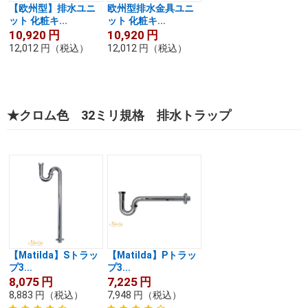
【欧州型】排水ユニ
欧州型排水金具ユニ
ット 化粧キ...
ット 化粧キ...
10,920
円
10,920
円
12,012
円
（税込）
12,012
円
（税込）
★クロム色 32ミリ規格 排水トラップ
【Matilda】Sトラッ
【Matilda】Pトラッ
プ3...
プ3...
8,075
円
7,225
円
8,883
円
（税込）
7,948
円
（税込）