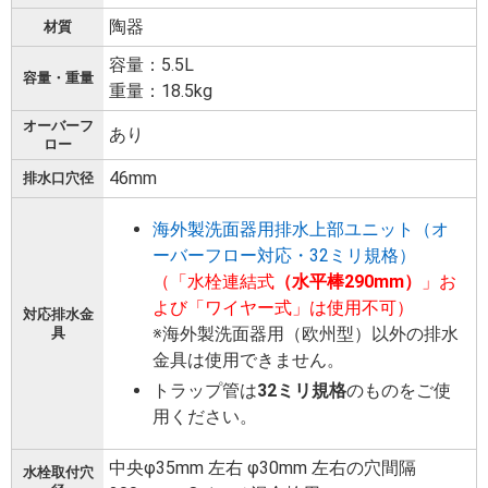
陶器
材質
容量：5.5L
容量・重量
重量：18.5kg
オーバーフ
あり
ロー
46mm
排水口穴径
海外製洗面器用排水上部ユニット（オ
ーバーフロー対応・32ミリ規格）
（「水栓連結式
（水平棒290mm）
」お
よび「ワイヤー式」は使用不可）
対応排水金
※海外製洗面器用（欧州型）以外の排水
具
金具は使用できません。
トラップ管は
32ミリ規格
のものをご使
用ください。
中央φ35mm 左右 φ30mm 左右の穴間隔
水栓取付穴