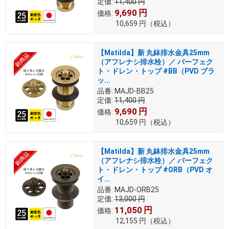
定価:
11,400
円
9,690
円
価格:
10,659
円
（税込）
【Matilda】新 丸鉢排水金具25mm
（アフレナシ排水栓）／ パーフェク
ト・ドレン・トップ #BB（PVD ブラ
ッ...
品番:
MAJD-BB25
定価:
11,400
円
9,690
円
価格:
10,659
円
（税込）
【Matilda】新 丸鉢排水金具25mm
（アフレナシ排水栓）／ パーフェク
ト・ドレン・トップ #ORB（PVD オ
イ...
品番:
MAJD-ORB25
定価:
13,000
円
11,050
円
価格:
12,155
円
（税込）