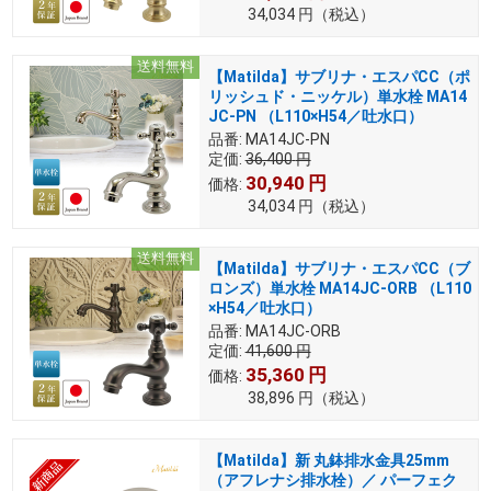
34,034
円
（税込）
送料無料
【Matilda】サブリナ・エスパCC（ポ
リッシュド・ニッケル）単水栓 MA14
JC-PN （L110×H54／吐水口）
品番:
MA14JC-PN
定価:
36,400
円
30,940
円
価格:
34,034
円
（税込）
送料無料
【Matilda】サブリナ・エスパCC（ブ
ロンズ）単水栓 MA14JC-ORB （L110
×H54／吐水口）
品番:
MA14JC-ORB
定価:
41,600
円
35,360
円
価格:
38,896
円
（税込）
【Matilda】新 丸鉢排水金具25mm
（アフレナシ排水栓）／ パーフェク