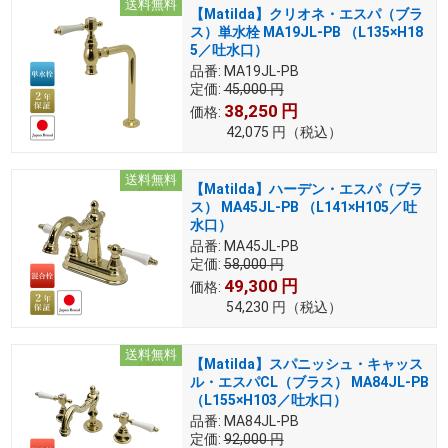
送料無料
【Matilda】クリオネ・エスパ（ブラ
ス）単水栓 MA19JL-PB （L135×H18
5／吐水口）
品番:
MA19JL-PB
定価:
45,000
円
38,250
円
価格:
42,075
円
（税込）
送料無料
【Matilda】ハーデン・エスパ（ブラ
ス） MA45JL-PB （L141×H105／吐
水口）
品番:
MA45JL-PB
定価:
58,000
円
49,300
円
価格:
54,230
円
（税込）
送料無料
【Matilda】スパニッシュ・キャッス
ル・エスパCL（ブラス） MA84JL-PB
（L155×H103／吐水口）
品番:
MA84JL-PB
定価:
92,000
円