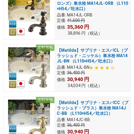
ロンズ）単水栓 MA14JL-ORB （L110
×H54／吐水口）
品番:
MA14JL-ORB
定価:
41,600
円
35,360
円
価格:
38,896
円
（税込）
送料無料
【Matilda】サブリナ・エスパCL（ブ
ラッシュド・ニッケル）単水栓 MA14
JL-BN （L110×H54／吐水口）
品番:
MA14JL-BN
定価:
36,400
円
30,940
円
価格:
34,034
円
（税込）
送料無料
【Matilda】サブリナ・エスパCC（ブ
ラッシュド・ブラス）単水栓 MA14J
C-BB （L110×H54／吐水口）
品番:
MA14JC-BB
定価:
36,400
円
30,940
円
価格: