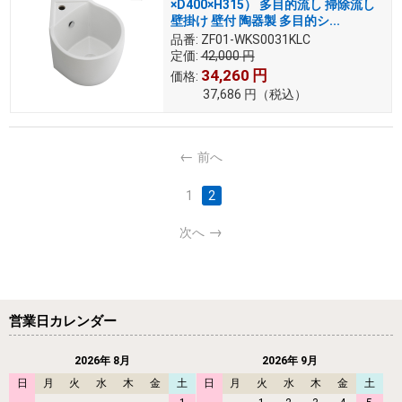
×D400×H315） 多目的流し 掃除流し
壁掛け 壁付 陶器製 多目的シ...
品番:
ZF01-WKS0031KLC
定価:
42,000
円
34,260
円
価格:
37,686
円
（税込）
前へ
1
2
次へ
営業日カレンダー
2026年 8月
2026年 9月
日
月
火
水
木
金
土
日
月
火
水
木
金
土