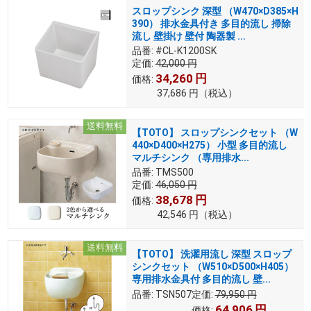
スロップシンク 深型 （W470×D385×H
390） 排水金具付き 多目的流し 掃除
流し 壁掛け 壁付 陶器製 ...
品番:
#CL-K1200SK
定価:
42,000
円
34,260
円
価格:
37,686
円
（税込）
送料無料
【TOTO】 スロップシンクセット （W
440×D400×H275） 小型 多目的流し
マルチシンク （専用排水...
品番:
TMS500
定価:
46,050
円
38,678
円
価格:
42,546
円
（税込）
送料無料
【TOTO】 洗濯用流し 深型 スロップ
シンクセット （W510×D500×H405）
専用排水金具付 多目的流し 壁...
品番:
TSN507
定価:
79,950
円
64,906
円
価格: