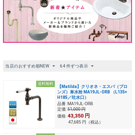
当店のおすすめ順NEW
64 件ずつ表示
送料無料
【Matilda】クリオネ・エスパ（ブロ
ンズ）単水栓 MA19JL-ORB （L135×
H185／吐水口）
品番:
MA19JL-ORB
定価:
51,000
円
43,350
円
価格:
47,685
円
（税込）