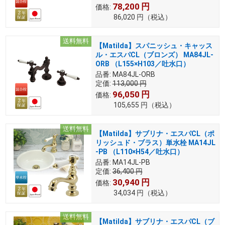
78,200
円
価格:
86,020
円
（税込）
送料無料
【Matilda】スパニッシュ・キャッス
ル・エスパCL（ブロンズ） MA84JL-
ORB （L155×H103／吐水口）
品番:
MA84JL-ORB
定価:
113,000
円
96,050
円
価格:
105,655
円
（税込）
送料無料
【Matilda】サブリナ・エスパCL（ポ
リッシュド・ブラス）単水栓 MA14JL
-PB （L110×H54／吐水口）
品番:
MA14JL-PB
定価:
36,400
円
30,940
円
価格:
34,034
円
（税込）
送料無料
【Matilda】サブリナ・エスパCL（ブ