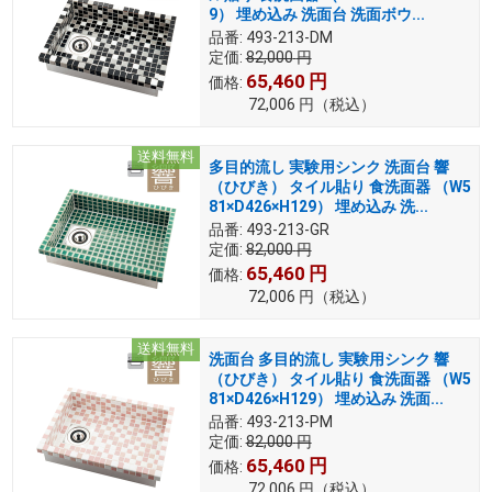
9） 埋め込み 洗面台 洗面ボウ...
品番:
493-213-DM
定価:
82,000
円
65,460
円
価格:
72,006
円
（税込）
送料無料
多目的流し 実験用シンク 洗面台 響
（ひびき） タイル貼り 食洗面器 （W5
81×D426×H129） 埋め込み 洗...
品番:
493-213-GR
定価:
82,000
円
65,460
円
価格:
72,006
円
（税込）
送料無料
洗面台 多目的流し 実験用シンク 響
（ひびき） タイル貼り 食洗面器 （W5
81×D426×H129） 埋め込み 洗面...
品番:
493-213-PM
定価:
82,000
円
65,460
円
価格:
72,006
円
（税込）