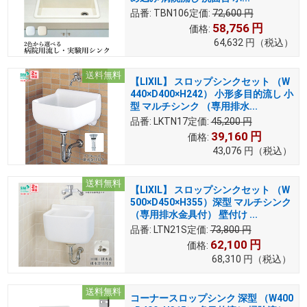
品番:
TBN106
定価:
72,600
円
58,756
円
価格:
64,632
円
（税込）
送料無料
【LIXIL】 スロップシンクセット （W
440×D400×H242） 小形多目的流し 小
型 マルチシンク （専用排水...
品番:
LKTN17
定価:
45,200
円
39,160
円
価格:
43,076
円
（税込）
送料無料
【LIXIL】 スロップシンクセット （W
500×D450×H355）深型 マルチシンク
（専用排水金具付） 壁付け ...
品番:
LTN21S
定価:
73,800
円
62,100
円
価格:
68,310
円
（税込）
送料無料
コーナースロップシンク 深型 （W400