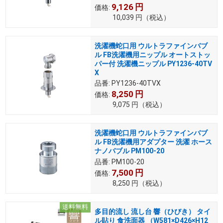
9,126
円
価格:
10,039
円
（税込）
洗濯機蛇口用 ウルトラファインバブ
ル FB洗濯機用ニップル オートストッ
パー付 洗濯機ニップル PY1236-40TV
X
品番:
PY1236-40TVX
8,250
円
価格:
9,075
円
（税込）
洗濯機蛇口用 ウルトラファインバブ
ル FB洗濯機用アダプター 洗濯 ホース
ナノバブル PM100-20
品番:
PM100-20
7,500
円
価格:
8,250
円
（税込）
送料無料
多目的流し 流し台 響（ひびき） タイ
ル貼り 食洗面器 （W581×D426×H12