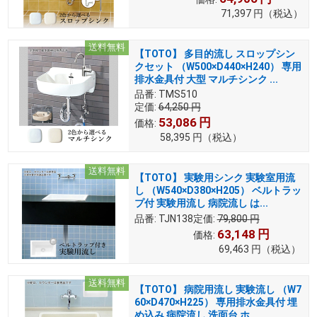
71,397
円
（税込）
送料無料
【TOTO】 多目的流し スロップシン
クセット （W500×D440×H240） 専用
排水金具付 大型 マルチシンク ...
品番:
TMS510
定価:
64,250
円
53,086
円
価格:
58,395
円
（税込）
送料無料
【TOTO】 実験用シンク 実験室用流
し （W540×D380×H205） ベルトラッ
プ付 実験用流し 病院流し は...
品番:
TJN138
定価:
79,800
円
63,148
円
価格:
69,463
円
（税込）
送料無料
【TOTO】 病院用流し 実験流し （W7
60×D470×H225） 専用排水金具付 埋
め込み 病院流し 洗面台 ホ...