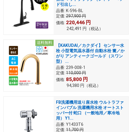
ド引出し...
品番:
K-596-BL
定価:
297,900
円
220,446
円
価格:
242,491
円
（税込）
送料無料
【KAKUDAI／カクダイ】 センサー水
栓 小型電気温水器付 自動水栓 篝／か
がり アンティークゴールド（スワン
型） ...
品番:
239-008-1
定価:
110,000
円
85,800
円
価格:
94,380
円
（税込）
FB洗濯機用送り座水栓 ウルトラファ
インバブル 洗濯機用水栓 オートスト
ッパー付 蛇口 （一般地用／寒冷地
用） Y1...
品番:
Y1433T6
定価:
11,700
円