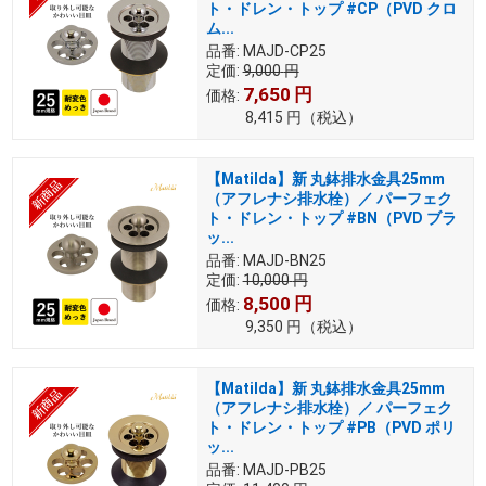
ト・ドレン・トップ #CP（PVD クロ
ム...
品番:
MAJD-CP25
定価:
9,000
円
7,650
円
価格:
8,415
円
（税込）
【Matilda】新 丸鉢排水金具25mm
（アフレナシ排水栓）／ パーフェク
ト・ドレン・トップ #BN（PVD ブラ
ッ...
品番:
MAJD-BN25
定価:
10,000
円
8,500
円
価格:
9,350
円
（税込）
【Matilda】新 丸鉢排水金具25mm
（アフレナシ排水栓）／ パーフェク
ト・ドレン・トップ #PB（PVD ポリ
ッ...
品番:
MAJD-PB25