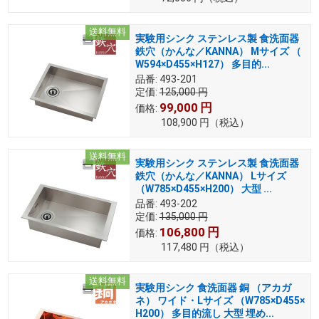
送料無料
実験用シンク ステンレス製 食洗面器
鉄穴（かんな／KANNA） Mサイズ （
W594×D455×H127） 多目的...
品番:
493-201
定価:
125,000
円
99,000
円
価格:
108,900
円
（税込）
送料無料
実験用シンク ステンレス製 食洗面器
鉄穴（かんな／KANNA） Lサイズ
（W785×D455×H200） 大型 ...
品番:
493-202
定価:
135,000
円
106,800
円
価格:
117,480
円
（税込）
送料無料
実験用シンク 食洗面器 銅 （アカガ
ネ） ワイド・Lサイズ （W785×D455×
H200） 多目的流し 大型 埋め...