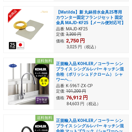
【Matilda】新 丸鉢排水金具25専用
カウンター固定フランジセット 固定
金具 MAJD-KF25【メール便対応可】
品番:
MAJD-KF25
定価:
3,300
円
2,750
円
価格:
3,025
円
（税込）
送料無料
正規輸入品 KOHLER／コーラー シン
プライス シングルレバー キッチン混
合栓（ポリッシュドクローム） シャ
ワーヘ...
品番:
K-596T-ZX-CP
定価:
101,200
円
76,912
円
価格:
84,603
円
（税込）
送料無料
正規輸入品 KOHLER／コーラー シン
プライス シングルレバー キッチン混
合栓 マットブラック（シャワーヘッ