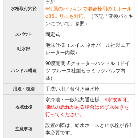
ヶ所
※付属のパッキンで混合栓用の１ホール
水栓取付穴径
φ35ミリにも対応。
（下記「変換パッキ
ンについて」参照）
固定式
スパウト
泡沫仕様（スイス ネオパール社製エア
吐水部
レーター内蔵）
90度開閉式クォーターハンドル（ドイ
ツ フルース社製セラミックバルブ内
ハンドル構造
蔵）
手洗い用／台付き単水栓
用途・種別
寒冷地・一般地共通仕様
※水抜き可。
凍結の恐れがある場合は必ず水抜きを
地域仕様
行ってください。
設置の際は、給水ホースと止水栓が各1
注意事項
本必要です。