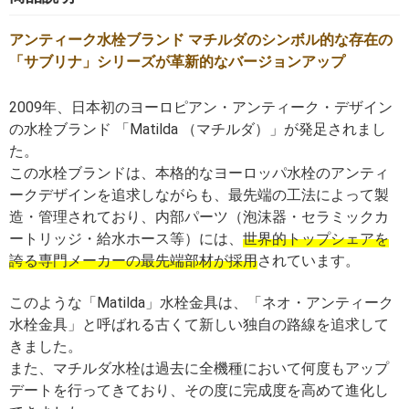
アンティーク水栓ブランド マチルダのシンボル的な存在の
「サブリナ」シリーズが革新的なバージョンアップ
2009年、日本初のヨーロピアン・アンティーク・デザイン
の水栓ブランド 「Matilda （マチルダ）」が発足されまし
た。
この水栓ブランドは、本格的なヨーロッパ水栓のアンティ
ークデザインを追求しながらも、最先端の工法によって製
造・管理されており、内部パーツ（泡沫器・セラミックカ
ートリッジ・給水ホース等）には、
世界的トップシェアを
誇る専門メーカーの最先端部材が採用
されています。
このような「Matilda」水栓金具は、「ネオ・アンティーク
水栓金具」と呼ばれる古くて新しい独自の路線を追求して
きました。
また、マチルダ水栓は過去に全機種において何度もアップ
デートを行ってきており、その度に完成度を高めて進化し