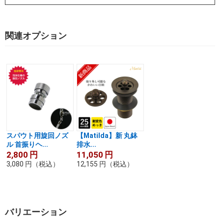
関連オプション
スパウト用旋回ノズ
【Matilda】新 丸鉢
ル 首振りヘ...
排水...
2,800
円
11,050
円
3,080
円
（税込）
12,155
円
（税込）
バリエーション