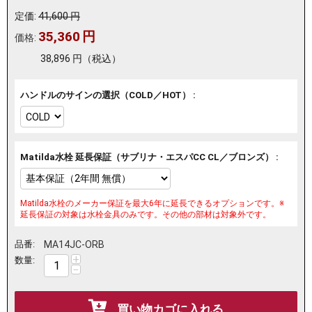
定価:
41,600
円
35,360
円
価格:
38,896
円
（税込）
ハンドルのサインの選択（COLD／HOT） :
Matilda水栓 延長保証（サブリナ・エスパCC CL／ブロンズ） :
Matilda水栓のメーカー保証を最大6年に延長できるオプションです。※
延長保証の対象は水栓金具のみです。その他の部材は対象外です。
品番:
MA14JC-ORB
+
数量:
−
買い物カゴに入れる