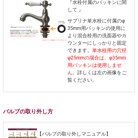
『水栓付属のパッキンに関
して 』
サブリナ単水栓に付属のφ
35mm用パッキンの使用に
より混合栓用の洗面器やカ
ウンターにしっかりと固定
できます。
単水栓用の穴径
φ25mmの場合は、φ35mm
用パッキンは使用しませ
ん。
詳しくは左の画像をご
覧ください。
バルブの取り外し方
【バルブの取り外しマニュアル】