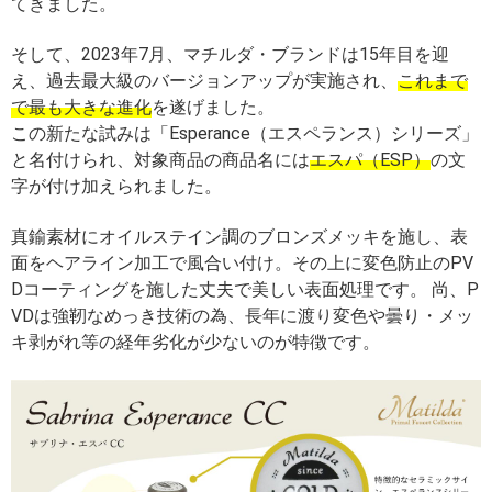
てきました。
そして、2023年7月、マチルダ・ブランドは15年目を迎
え、過去最大級のバージョンアップが実施され、
これまで
で最も大きな進化
を遂げました。
この新たな試みは「Esperance（エスペランス）シリーズ」
と名付けられ、対象商品の商品名には
エスパ（ESP）
の文
字が付け加えられました。
真鍮素材にオイルステイン調のブロンズメッキを施し、表
面をヘアライン加工で風合い付け。その上に変色防止のPV
Dコーティングを施した丈夫で美しい表面処理です。 尚、P
VDは強靭なめっき技術の為、長年に渡り変色や曇り・メッ
キ剥がれ等の経年劣化が少ないのが特徴です。