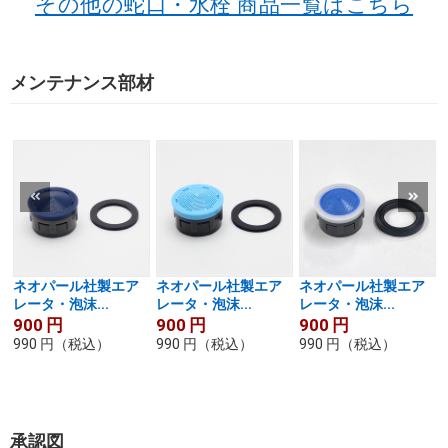
その他の蛇口・水栓 商品一覧はこちら
メンテナンス部材
ネオパール社製エア
ネオパール社製エア
ネオパール社製エア
レータ・泡沫...
レータ・泡沫...
レータ・泡沫...
900
円
900
円
900
円
990
円
（税込）
990
円
（税込）
990
円
（税込）
承認図