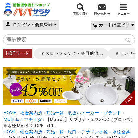
商品を探す
問い合わせ
メニュー
ログイン・会員登録
カートは空です
HOTワード
＃スロップシンク・多目的流し
＃センサー
HOME
›
総合案内所
›
商品一覧
›
取扱いメーカー・ブランド
›
Matilda／マチルダ
›
【Matilda】サブリナ・エスパCC（ブロンズ）
単水栓 MA14JC-ORB （L1...
HOME
›
総合案内所
›
商品一覧
›
蛇口・デザイン水栓・水栓金具
›
【Matilda】サブリナ・エスパCC（ブロンズ）単水栓 MA14JC-