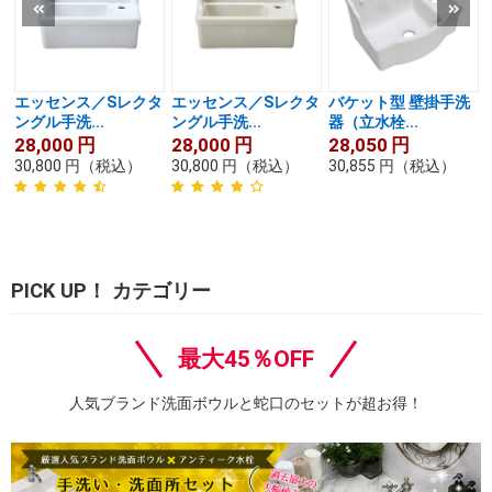
エッセンス／Sレクタ
エッセンス／Sレクタ
バケット型 壁掛手洗
ングル手洗...
ングル手洗...
器（立水栓...
28,000
円
28,000
円
28,050
円
30,800
円
（税込）
30,800
円
（税込）
30,855
円
（税込）
PICK UP！ カテゴリー
最大45％OFF
人気ブランド洗面ボウルと蛇口のセットが超お得！