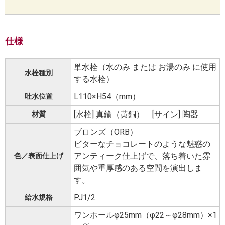
仕様
単水栓（水のみ または お湯のみ に使用
水栓種別
する水栓）
L110×H54（mm）
吐水位置
[水栓] 真鍮（黄銅） [サイン] 陶器
材質
ブロンズ（ORB）
ビターなチョコレートのような魅惑の
アンティーク仕上げで、落ち着いた雰
色／表面仕上げ
囲気や重厚感のある空間を演出しま
す。
PJ1/2
給水規格
ワンホールφ25mm（φ22～φ28mm）×1