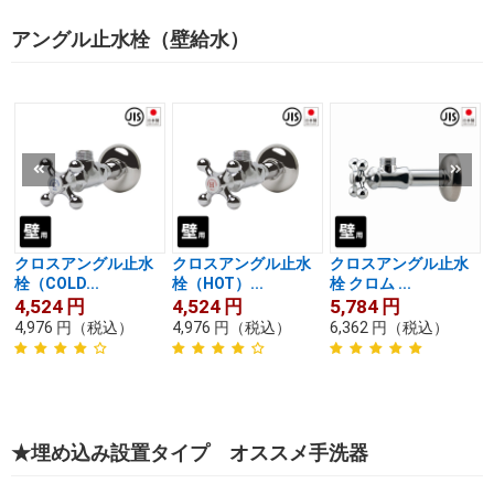
アングル止水栓（壁給水）
クロスアングル止水
クロスアングル止水
クロスアングル止水
栓（COLD...
栓（HOT）...
栓 クロム ...
4,524
円
4,524
円
5,784
円
4,976
円
（税込）
4,976
円
（税込）
6,362
円
（税込）
★埋め込み設置タイプ オススメ手洗器