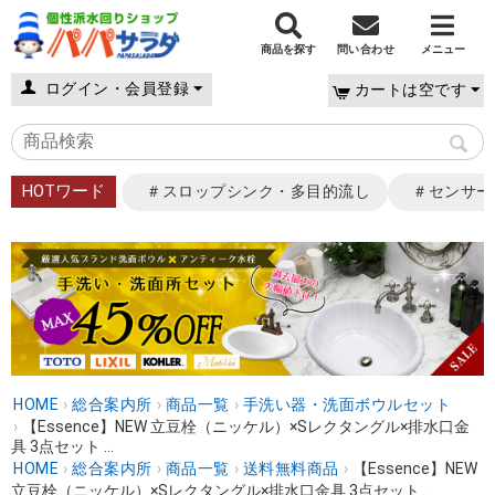
商品を探す
問い合わせ
メニュー
ログイン・会員登録
カートは空です
HOTワード
＃スロップシンク・多目的流し
＃センサー
HOME
›
総合案内所
›
商品一覧
›
手洗い器・洗面ボウルセット
›
【Essence】NEW 立豆栓（ニッケル）×Sレクタングル×排水口金
具 3点セット ...
HOME
›
総合案内所
›
商品一覧
›
送料無料商品
›
【Essence】NEW
立豆栓（ニッケル）×Sレクタングル×排水口金具 3点セット ...