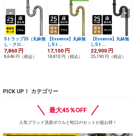
Sトラップ25（丸鉢無
【Essence】丸鉢無
【Essence】丸鉢無
し・クロ...
しSト...
しSト...
7,860
円
17,100
円
22,900
円
8,646
円
（税込）
18,810
円
（税込）
25,190
円
（税込）
PICK UP！ カテゴリー
最大45％OFF
人気ブランド洗面ボウルと蛇口のセットが超お得！