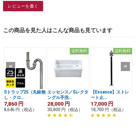
レビューを書く
この商品を見た人はこんな商品も見ています
送料無料
送料無料
Sトラップ25（丸鉢無
エッセンス／Sレクタ
【Essence】ストレ
し・クロ...
ングル手洗...
ート止...
7,860
円
28,000
円
17,000
円
8,646
円
（税込）
30,800
円
（税込）
18,700
円
（税込）