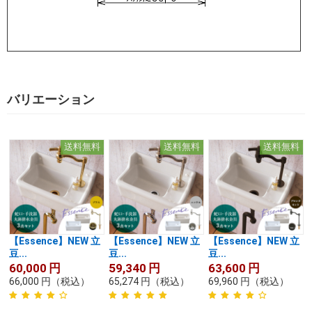
バリエーション
送料無料
送料無料
送料無料
【Essence】NEW 立
【Essence】NEW 立
【Essence】NEW 立
豆...
豆...
豆...
60,000
円
59,340
円
63,600
円
66,000
円
（税込）
65,274
円
（税込）
69,960
円
（税込）