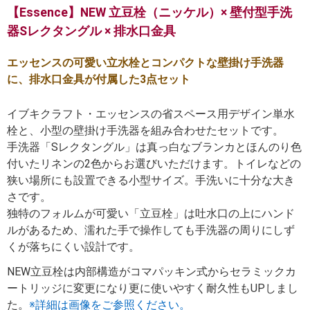
【Essence】NEW 立豆栓（ニッケル）× 壁付型手洗
器Sレクタングル × 排水口金具
エッセンスの可愛い立水栓とコンパクトな壁掛け手洗器
に、排水口金具が付属した3点セット
イブキクラフト・エッセンスの省スペース用デザイン単水
栓と、小型の壁掛け手洗器を組み合わせたセットです。
手洗器「Sレクタングル」は真っ白なブランカとほんのり色
付いたリネンの2色からお選びいただけます。トイレなどの
狭い場所にも設置できる小型サイズ。手洗いに十分な大き
さです。
独特のフォルムが可愛い「立豆栓」は吐水口の上にハンド
ルがあるため、濡れた手で操作しても手洗器の周りにしず
くが落ちにくい設計です。
NEW立豆栓は内部構造がコマパッキン式からセラミックカ
ートリッジに変更になり更に使いやすく耐久性もUPしまし
た。
※詳細は画像をご参照ください。