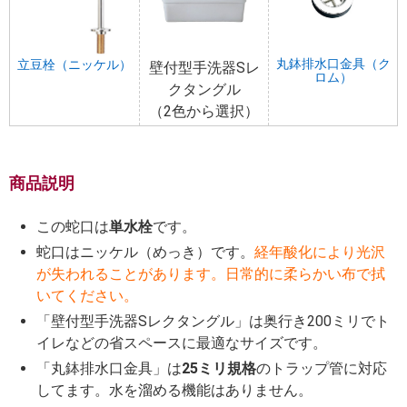
丸鉢排水口金具（ク
立豆栓（ニッケル）
壁付型手洗器Sレ
ロム）
クタングル
（2色から選択）
商品説明
この蛇口は
単水栓
です。
蛇口はニッケル（めっき）です。
経年酸化により光沢
が失われることがあります。日常的に柔らかい布で拭
いてください。
「壁付型手洗器Sレクタングル」は奥行き200ミリでト
イレなどの省スペースに最適なサイズです。
「丸鉢排水口金具」は
25ミリ規格
のトラップ管に対応
してます。水を溜める機能はありません。