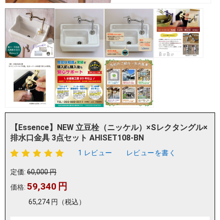
【Essence】NEW 立豆栓（ニッケル）×Sレクタングル×
排水口金具 3点セット AHISET108-BN
1 レビュー
レビューを書く
定価:
60,000
円
59,340
円
価格:
65,274
円
（税込）