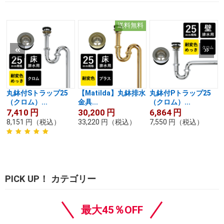
送料無料
丸鉢付Sトラップ25
【Matilda】丸鉢排水
丸鉢付Pトラップ25
（クロム）...
金具...
（クロム）...
7,410
円
30,200
円
6,864
円
8,151
円
（税込）
33,220
円
（税込）
7,550
円
（税込）
PICK UP！ カテゴリー
最大45％OFF