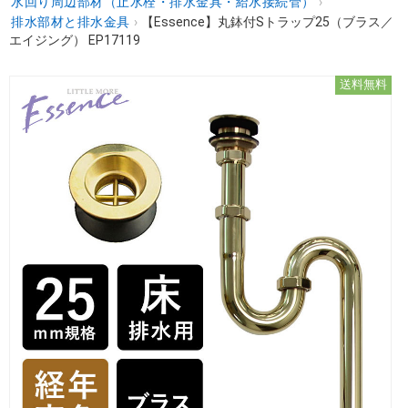
水回り周辺部材（止水栓・排水金具・給水接続管）
›
排水部材と排水金具
›
【Essence】丸鉢付Sトラップ25（ブラス／
エイジング） EP17119
送料無料