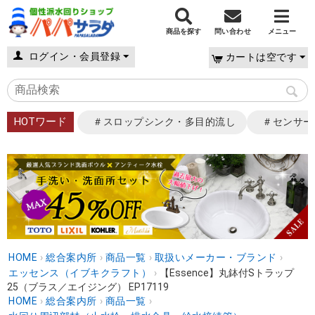
商品を探す
問い合わせ
メニュー
ログイン・会員登録
カートは空です
HOTワード
＃スロップシンク・多目的流し
＃センサー
HOME
›
総合案内所
›
商品一覧
›
取扱いメーカー・ブランド
›
エッセンス（イブキクラフト）
›
【Essence】丸鉢付Sトラップ
25（ブラス／エイジング） EP17119
HOME
›
総合案内所
›
商品一覧
›