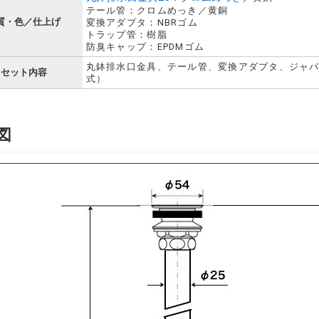
テール管：クロムめっき／黄銅
質・色／仕上げ
変換アダプタ：NBRゴム
トラップ管：樹脂
防臭キャップ：EPDMゴム
丸鉢排水口金具、テール管、変換アダプタ、ジャバ
セット内容
式）
図