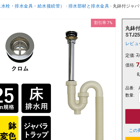
止水栓・排水金具・給水接続管）
›
排水部材と排水金具
›
丸鉢付ジャバラS
割引率 7%
丸鉢付
STJ25
レビュ
定価:
7
7
価格:
8
品番:
数量:
この