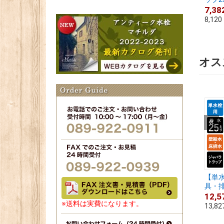
7,38
8,120
オス
【単
具・排
12,5
※送料は実費になります。
13,82