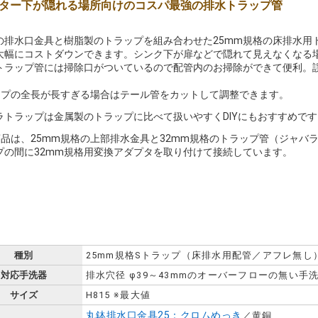
ター下が隠れる場所向けのコスパ最強の排水トラップ管
の排水口金具と樹脂製のトラップを組み合わせた25mm規格の床排水用
大幅にコストダウンできます。シンク下が扉などで隠れて見えなくなる
トラップ管には掃除口がついているので配管内のお掃除ができて便利。
。
ップの全長が長すぎる場合はテール管をカットして調整できます。
ラトラップは金属製のトラップに比べて扱いやすくDIYにもおすすめです
商品は、25mm規格の上部排水金具と32mm規格のトラップ管（ジャバ
プの間に32mm規格用変換アダプタを取り付けて接続しています。
種別
25mm規格Sトラップ（床排水用配管／アフレ無し
対応手洗器
排水穴径 φ39～43mmのオーバーフローの無い手
サイズ
H815 ※最大値
丸鉢排水口金具25：クロムめっき
／黄銅