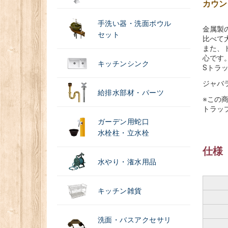
カウン
手洗い器・洗面ボウル
金属製
セット
比べて
また、
心です
キッチンシンク
Sトラ
ジャバ
給排水部材・パーツ
※この
トラッ
ガーデン用蛇口
水栓柱・立水栓
仕様
水やり・潅水用品
キッチン雑貨
洗面・バスアクセサリ