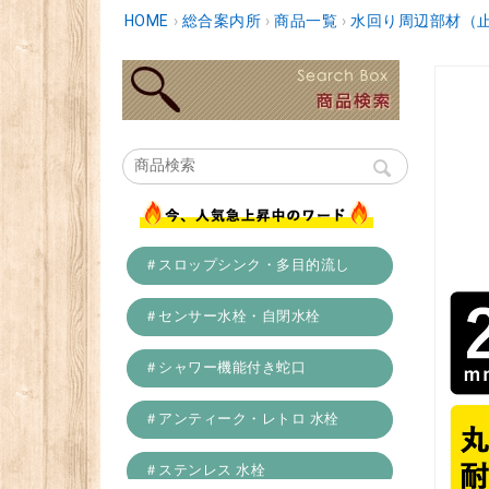
HOME
›
総合案内所
›
商品一覧
›
水回り周辺部材（
＃スロップシンク・多目的流し
＃センサー水栓・自閉水栓
＃シャワー機能付き蛇口
＃アンティーク・レトロ 水栓
＃ステンレス 水栓