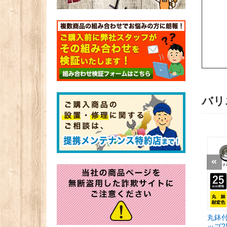
バリ
丸鉢
ップ25