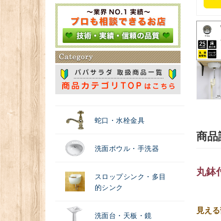
＃浄水器
蛇口・水栓金具
商品
洗面ボウル・手洗器
丸鉢
スロップシンク・多目
的シンク
見える
洗面台・天板・鏡