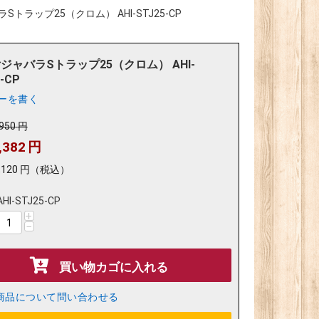
トラップ25（クロム） AHI-STJ25-CP
ジャバラSトラップ25（クロム） AHI-
-CP
ーを書く
,950
円
,382
円
,120
円
（税込）
AHI-STJ25-CP
+
−
買い物カゴに入れる
商品について問い合わせる