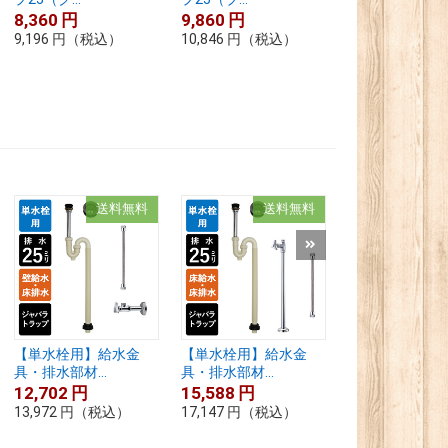
8,360
円
9,860
円
10,110
円
9,196
円
（税込）
10,846
円
（税込）
11,121
円
（税
送料無料
送料無料
送
【単水栓用】給水金
【単水栓用】給水金
【単水栓用】給
具・排水部材...
具・排水部材...
具・排水部材...
12,702
円
15,588
円
15,048
円
13,972
円
（税込）
17,147
円
（税込）
16,553
円
（税