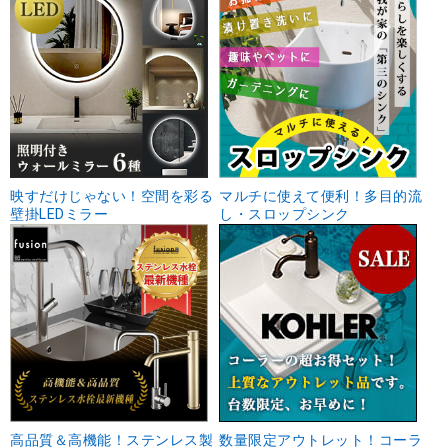
映すだけじゃない！空間を彩る
マルチに使えて便利！多目的流
壁掛LEDミラー
し・スロップシンク
高品質＆高機能！ステンレス製
数量限定アウトレット！コーラ