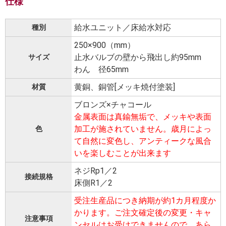
仕様
給水ユニット／床給水対応
種別
250×900（mm）
止水バルブの壁から飛出し約95mm
サイズ
わん 径65mm
黄銅、銅管[メッキ焼付塗装]
材質
ブロンズ×チャコール
金属表面は真鍮無垢で、メッキや表面
加工が施されていません。歳月によっ
色
て自然に変色し、アンティークな風合
いを楽しむことが出来ます
ネジRp1／2
接続規格
床側R1／2
受注生産品につき納期が約1カ月程度か
かります。ご注文確定後の変更・キャ
注意事項
ンセルはお受けできませんので、あら