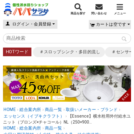
商品を探す
問い合わせ
メニュー
ログイン・会員登録
カートは空です
HOTワード
＃スロップシンク・多目的流し
＃センサー
HOME
›
総合案内所
›
商品一覧
›
取扱いメーカー・ブランド
›
エッセンス（イブキクラフト）
›
【Essence】横水栓用外付給水ユ
ニット（ブロンズ×チャコール）NL（250×900...
HOME
›
総合案内所
›
商品一覧
›