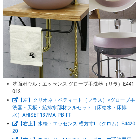
洗面ボウル：エッセンス グローブ手洗器（リラ）E441
012
【左】クリオネ・ペティート（ブラス）×グローブ手
洗器・天板・給排水部材フルセット（床給水・床排
水）AHISET137MA-PB-FF
【右上】水栓：エッセンス 横方寸L（クロム）E4420
20