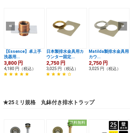
【Essence】卓上手
日本製排水金具用カ
Matilda製排水金具用
洗器用...
ウンター固定...
カウ...
3,800
円
2,750
円
2,750
円
4,180
円
（税込）
3,025
円
（税込）
3,025
円
（税込）
★25ミリ規格 丸鉢付き排水トラップ
送料無料