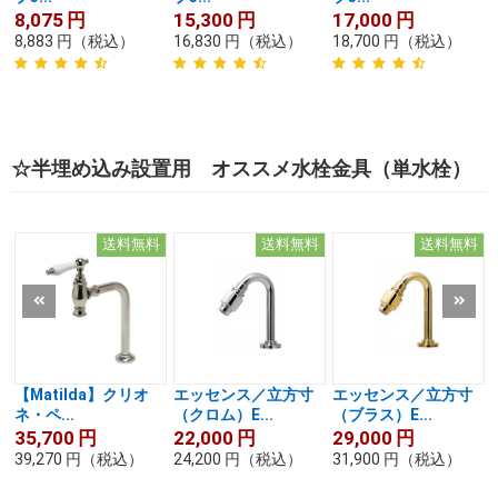
8,075
円
15,300
円
17,000
円
8,883
円
（税込）
16,830
円
（税込）
18,700
円
（税込）
☆半埋め込み設置用 オススメ水栓金具（単水栓）
送料無料
送料無料
送料無料
【Matilda】クリオ
エッセンス／立方寸
エッセンス／立方寸
ネ・ペ...
（クロム）E...
（ブラス）E...
35,700
円
22,000
円
29,000
円
39,270
円
（税込）
24,200
円
（税込）
31,900
円
（税込）