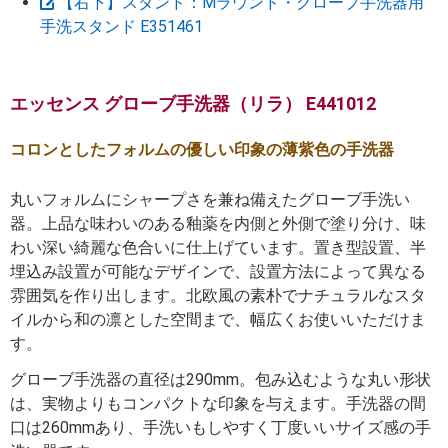
【右下】スタンド：Mラウンド・グローブ手洗器用
手洗スタンド E351461
エッセンス グローブ手洗器（リラ） E441012
コロンとしたフォルムの優しい印象の薄紫色の手洗器
丸いフォルムにシャープさを兼ね備えたグローブ手洗い
器。上品な味わいのある釉薬を内側と外側で塗り分け、味
わい深い綺麗な色合いに仕上げています。置き型設置、半
埋込み設置が可能なデザインで、設置方法によって異なる
雰囲気を作り出します。北欧風の素朴でナチュラルなスタ
イルから和の凛とした空間まで、幅広くお使いいただけま
す。
グローブ手洗器の直径は290mm。包み込むような丸い形状
は、実物よりもコンパクトな印象を与えます。手洗器の間
口は260mmあり、手洗いもしやすく丁度いいサイズ感の手