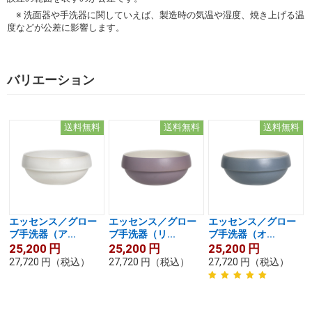
※ 洗面器や手洗器に関していえば、製造時の気温や湿度、焼き上げる温
度などが公差に影響します。
バリエーション
送料無料
送料無料
送料無料
エッセンス／グロー
エッセンス／グロー
エッセンス／グロー
ブ手洗器（ア...
ブ手洗器（リ...
ブ手洗器（オ...
25,200
円
25,200
円
25,200
円
27,720
円
（税込）
27,720
円
（税込）
27,720
円
（税込）