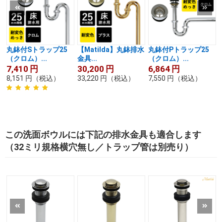
丸鉢付Sトラップ25
【Matilda】丸鉢排水
丸鉢付Pトラップ25
（クロム）...
金具...
（クロム）...
7,410
円
30,200
円
6,864
円
8,151
円
（税込）
33,220
円
（税込）
7,550
円
（税込）
この洗面ボウルには下記の排水金具も適合します
（32ミリ規格横穴無し／トラップ管は別売り）