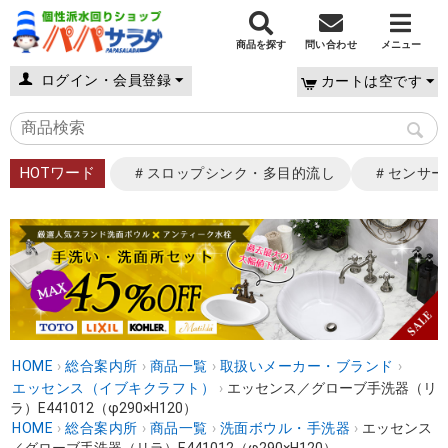
商品を探す
問い合わせ
メニュー
ログイン・会員登録
カートは空です
HOTワード
＃スロップシンク・多目的流し
＃センサー
HOME
›
総合案内所
›
商品一覧
›
取扱いメーカー・ブランド
›
エッセンス（イブキクラフト）
›
エッセンス／グローブ手洗器（リ
ラ）E441012（φ290×H120）
HOME
›
総合案内所
›
商品一覧
›
洗面ボウル・手洗器
›
エッセンス
／グローブ手洗器（リラ）E441012（φ290×H120）