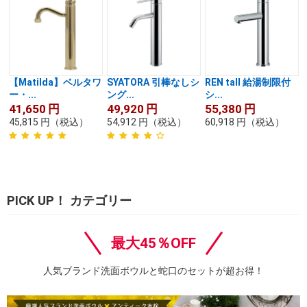
【Matilda】ベルタワ
SYATORA 引棒なしシ
REN tall 給湯制限付
ー・...
ング...
シ...
41,650
円
49,920
円
55,380
円
45,815
円
（税込）
54,912
円
（税込）
60,918
円
（税込）
PICK UP！ カテゴリー
最大45％OFF
人気ブランド洗面ボウルと蛇口のセットが超お得！