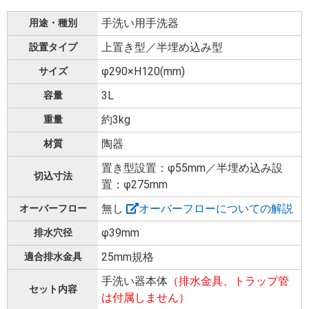
手洗い用手洗器
用途・種別
上置き型／半埋め込み型
設置タイプ
φ290×H120(mm)
サイズ
3L
容量
約3kg
重量
陶器
材質
置き型設置：φ55mm／半埋め込み設
切込寸法
置：φ275mm
無し
オーバーフローについての解説
オーバーフロー
φ39mm
排水穴径
25mm規格
適合排水金具
手洗い器本体
（排水金具、トラップ管
セット内容
は付属しません）