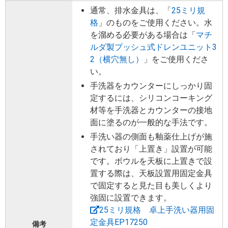
通常、排水金具は、「
25ミリ規
格
」のものをご使用ください。水
を溜める必要がある場合は「
マチ
ルダ製プッシュ式ドレンユニット3
2（横穴無し）
」をご使用くださ
い。
手洗器をカウンターにしっかり固
定するには、シリコンコーキング
材等を手洗器とカウンターの接地
面に塗るのが一般的な手法です。
手洗い器の側面も釉薬仕上げが施
されており「上置き」設置が可能
です。ボウルを天板に上置きで設
置する際は、天板設置用固定金具
で固定すると見た目も美しくより
強固に設置できます。
25ミリ規格 卓上手洗い器用固
定金具EP17250
備考