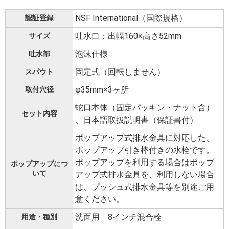
NSF International（国際規格）
認証登録
吐水口：出幅160×高さ52mm
サイズ
泡沫仕様
吐水部
固定式（回転しません）
スパウト
φ35mm×3ヶ所
取付穴径
蛇口本体（固定パッキン・ナット含）
セット内容
、日本語取扱説明書（保証書付）
ポップアップ式排水金具に対応した、
ポップアップ引き棒付きの水栓です。
ポップアップを利用する場合はポップ
ポップアップにつ
いて
アップ式排水金具を、利用しない場合
は、プッシュ式排水金具等を別途ご用
意ください。
洗面用 8インチ混合栓
用途・種別