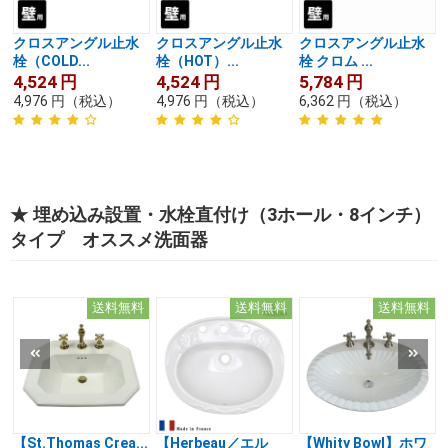
クロスアングル止水
クロスアングル止水
クロスアングル止水
栓（COLD...
栓（HOT）...
栓 クロム ...
4,524
円
4,524
円
5,784
円
4,976
円
（税込）
4,976
円
（税込）
6,362
円
（税込）
★ 埋め込み設置・水栓直付け（3ホール・8インチ）
タイプ オススメ洗面器
送料無料
送料無料
送料無料
【St.Thomas Crea...
【Herbeau／エル
【Whity Bowl】ホワ