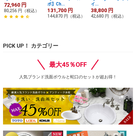
ボ】Ch...
イ...
72,960
円
131,700
円
38,800
円
80,256
円
（税込）
144,870
円
（税込）
42,680
円
（税込）
PICK UP！ カテゴリー
最大45％OFF
人気ブランド洗面ボウルと蛇口のセットが超お得！