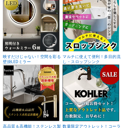
映すだけじゃない！空間を彩る
マルチに使えて便利！多目的流
壁掛LEDミラー
し・スロップシンク
高品質＆高機能！ステンレス製
数量限定アウトレット！コーラ