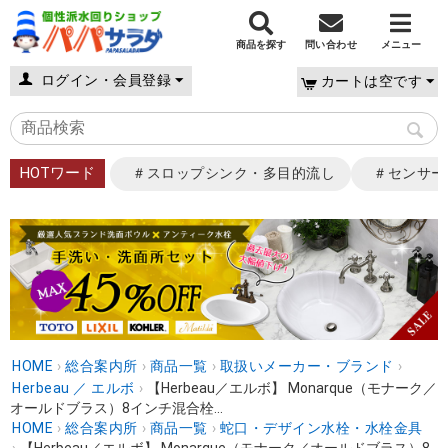
商品を探す
問い合わせ
メニュー
ログイン・会員登録
カートは空です
HOTワード
＃スロップシンク・多目的流し
＃センサー
HOME
›
総合案内所
›
商品一覧
›
取扱いメーカー・ブランド
›
Herbeau ／ エルボ
›
【Herbeau／エルボ】 Monarque（モナーク／
オールドブラス）8インチ混合栓...
HOME
›
総合案内所
›
商品一覧
›
蛇口・デザイン水栓・水栓金具
›
【Herbeau／エルボ】 Monarque（モナーク／オールドブラス）8