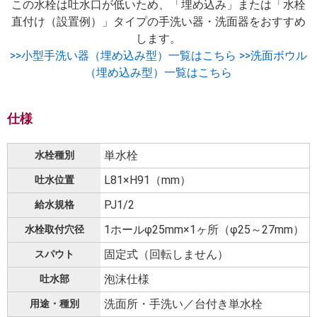
この水栓は吐水口が低いため、「埋め込み」または「水栓
直付け（設置例）」タイプの手洗い器・洗面器をおすすめ
します。
>>小型手洗い器（埋め込み型）一覧はこちら
>>洗面ボウル
（埋め込み型）一覧はこちら
仕様
単水栓
水栓種別
L81×H91（mm）
吐水位置
PJ1/2
給水規格
1ホールφ25mm×1ヶ所（φ25～27mm）
水栓取付穴径
固定式（回転しません）
スパウト
泡沫仕様
吐水部
洗面所・手洗い／台付き単水栓
用途・種別