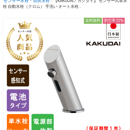
センサー水栓・自閉水栓
›
【KAKUDAI／カクダイ】 センサー式単水
栓 自動水栓（クロム） 手洗い オート水栓...
送料無料
割引率 22%