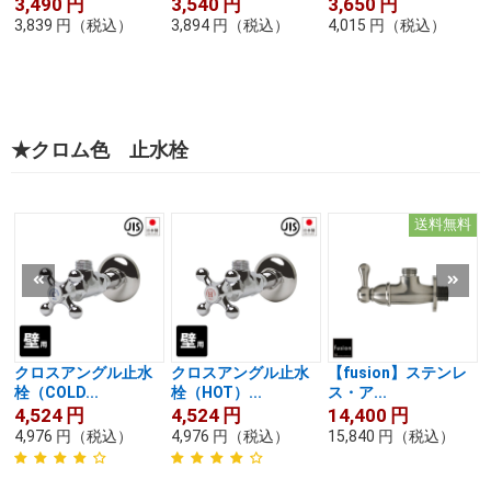
3,490
円
3,540
円
3,650
円
3,839
円
（税込）
3,894
円
（税込）
4,015
円
（税込）
★クロム色 止水栓
送料無料
クロスアングル止水
クロスアングル止水
【fusion】ステンレ
栓（COLD...
栓（HOT）...
ス・ア...
4,524
円
4,524
円
14,400
円
4,976
円
（税込）
4,976
円
（税込）
15,840
円
（税込）