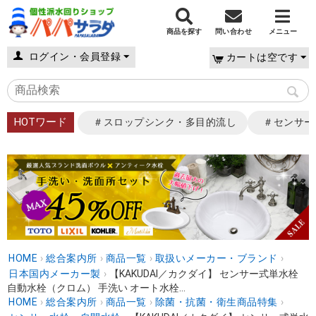
商品を探す
問い合わせ
メニュー
ログイン・会員登録
カートは空です
HOTワード
＃スロップシンク・多目的流し
＃センサー
HOME
›
総合案内所
›
商品一覧
›
取扱いメーカー・ブランド
›
日本国内メーカー製
›
【KAKUDAI／カクダイ】 センサー式単水栓
自動水栓（クロム） 手洗い オート水栓...
HOME
›
総合案内所
›
商品一覧
›
除菌・抗菌・衛生商品特集
›