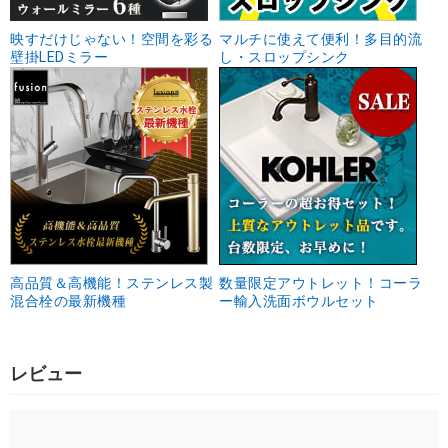
映すだけじゃない！空間を彩る
マルチに使えて便利！多目的流
壁掛LEDミラー
し・スロップシンク
高品質＆高機能！ステンレス製
数量限定アウトレット！コーラ
混合栓の最新機種
ー輸入洗面ボウルセット
レビュー