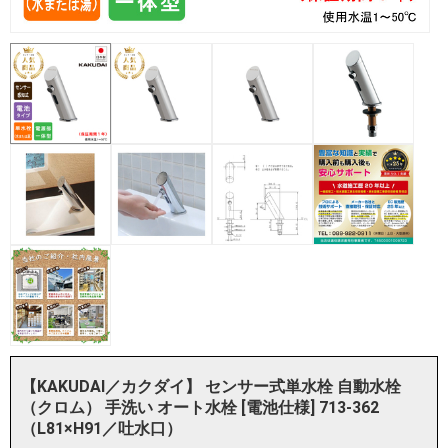
【KAKUDAI／カクダイ】 センサー式単水栓 自動水栓
（クロム） 手洗い オート水栓 [電池仕様] 713-362
（L81×H91／吐水口）