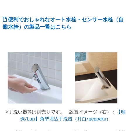
便利でおしゃれなオート水栓・センサー水栓（自
動水栓）の製品一覧はこちら
※手洗い器等は別売りです。 設置イメージ（右）：
【瑠
珠/Luju】角型埋込手洗器（月白/geppaku）