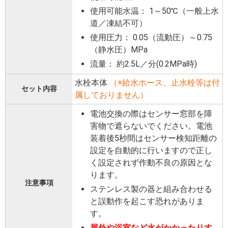
使用可能水温： 1～50℃（一般上水
道／凍結不可）
使用圧力： 0.05（流動圧）～0.75
（静水圧）MPa
流量： 約2.5L／分(0.2MPa時)
水栓本体
（※給水ホース、止水栓等は付
セット内容
属しておりません）
電池交換の際はセンサー窓部を障
害物で遮らないでください。電池
装着後5秒間はセンサー検知距離の
設定を自動的に行いますので正し
く設定されず作動不良の原因とな
ります。
注意事項
ステンレス製の器と組み合わせる
と誤動作を起こす恐れがありま
す。
屋外や浴室など水がかかったりす