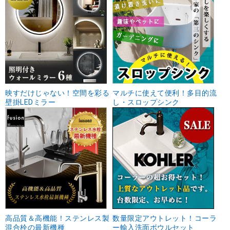
映すだけじゃない！空間を彩る
マルチに使えて便利！多目的流
壁掛LEDミラー
し・スロップシンク
高品質＆高機能！ステンレス製
数量限定アウトレット！コーラ
混合栓の最新機種
ー輸入洗面ボウルセット