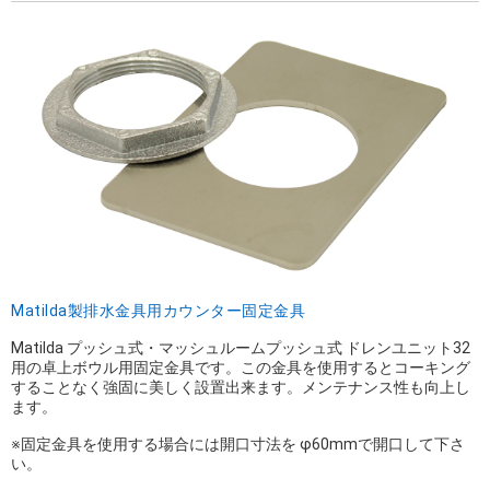
Matilda製排水金具用カウンター固定金具
Matilda プッシュ式・マッシュルームプッシュ式 ドレンユニット32
用の卓上ボウル用固定金具です。この金具を使用するとコーキング
することなく強固に美しく設置出来ます。メンテナンス性も向上し
ます。
※固定金具を使用する場合には開口寸法を φ60mmで開口して下さ
い。