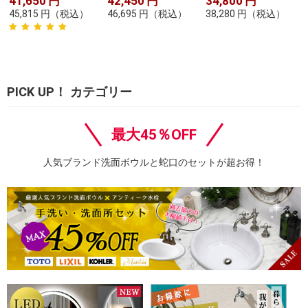
41,650
円
42,450
円
34,800
円
45,815
円
（税込）
46,695
円
（税込）
38,280
円
（税込）
PICK UP！ カテゴリー
最大45％OFF
人気ブランド洗面ボウルと蛇口のセットが超お得！