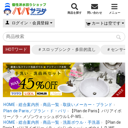
商品を探す
問い合わせ
メニュー
ログイン・会員登録
カートは空です
HOTワード
＃スロップシンク・多目的流し
＃センサー
HOME
›
総合案内所
›
商品一覧
›
取扱いメーカー・ブランド
›
Plan de Paris／プラン・ド・パリ
›
【Plan de Paris】パリアイボ
リー／ラ・メゾンウォッシュボウル L-P-WS...
HOME
›
総合案内所
›
商品一覧
›
洗面ボウル・手洗器
›
【Plan de
Paris】パリアイボリー／ラ・メゾンウォッシュボウル L-P-WS...