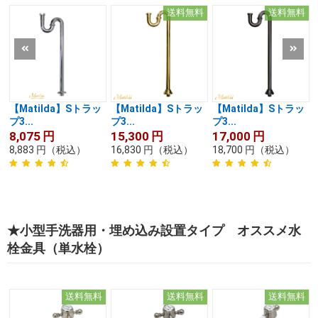
送料無料
送料無料
【Matilda】Sトラッ
【Matilda】Sトラッ
【Matilda】Sトラッ
プ3...
プ3...
プ3...
8,075
円
15,300
円
17,000
円
8,883
円
（税込）
16,830
円
（税込）
18,700
円
（税込）
★小型手洗器用・埋め込み設置タイプ オススメ水
栓金具（単水栓）
送料無料
送料無料
送料無料