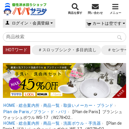
商品を探す
問い合わせ
メニュー
ログイン・会員登録
カートは空です
HOTワード
＃スロップシンク・多目的流し
＃センサー
HOME
›
総合案内所
›
商品一覧
›
取扱いメーカー・ブランド
›
Plan de Paris／プラン・ド・パリ
›
【Plan de Paris】ブランシュ
ウォッシュボウル WS-17 （W278×D2...
HOME
›
総合案内所
›
商品一覧
›
洗面ボウル・手洗器
›
【Plan de
Paris】ブランシュウォッシュボウル WS-17 （W278×D2...