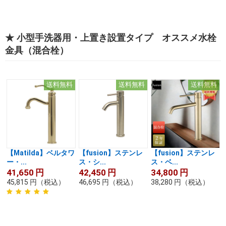
★ 小型手洗器用・上置き設置タイプ オススメ水栓
金具（混合栓）
送料無料
送料無料
送料無料
【Matilda】ベルタワ
【fusion】ステンレ
【fusion】ステンレ
ー・...
ス・シ...
ス・ベ...
41,650
円
42,450
円
34,800
円
45,815
円
（税込）
46,695
円
（税込）
38,280
円
（税込）