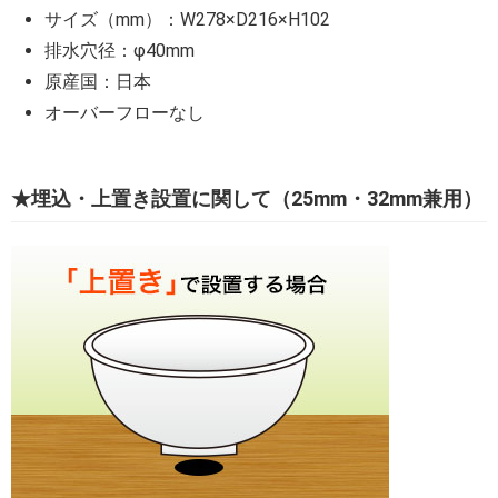
サイズ（mm）：W278×D216×H102
排水穴径：φ40mm
原産国：日本
オーバーフローなし
★埋込・上置き設置に関して（25mm・32mm兼用）