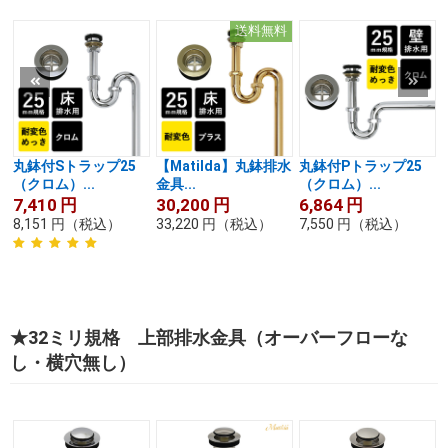
送料無料
丸鉢付Sトラップ25
【Matilda】丸鉢排水
丸鉢付Pトラップ25
（クロム）...
金具...
（クロム）...
7,410
円
30,200
円
6,864
円
8,151
円
（税込）
33,220
円
（税込）
7,550
円
（税込）
★32ミリ規格 上部排水金具（オーバーフローな
し・横穴無し）