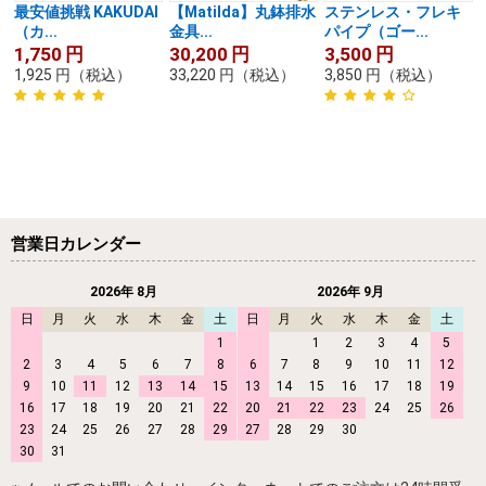
最安値挑戦 KAKUDAI
【Matilda】丸鉢排水
ステンレス・フレキ
（カ...
金具...
パイプ（ゴー...
1,750
円
30,200
円
3,500
円
1,925
円
（税込）
33,220
円
（税込）
3,850
円
（税込）
営業日カレンダー
2026年 8月
2026年 9月
日
月
火
水
木
金
土
日
月
火
水
木
金
土
1
1
2
3
4
5
2
3
4
5
6
7
8
6
7
8
9
10
11
12
9
10
11
12
13
14
15
13
14
15
16
17
18
19
16
17
18
19
20
21
22
20
21
22
23
24
25
26
23
24
25
26
27
28
29
27
28
29
30
30
31