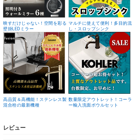
映すだけじゃない！空間を彩る
マルチに使えて便利！多目的流
壁掛LEDミラー
し・スロップシンク
高品質＆高機能！ステンレス製
数量限定アウトレット！コーラ
混合栓の最新機種
ー輸入洗面ボウルセット
レビュー