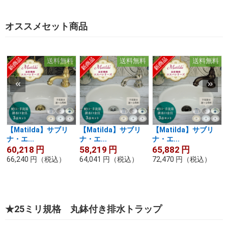
オススメセット商品
送料無料
送料無料
送料無料
【Matilda】サブリ
【Matilda】サブリ
【Matilda】サブリ
ナ・エ...
ナ・エ...
ナ・エ...
60,218
円
58,219
円
65,882
円
66,240
円
（税込）
64,041
円
（税込）
72,470
円
（税込）
★25ミリ規格 丸鉢付き排水トラップ