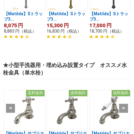
【Matilda】Sトラッ
【Matilda】Sトラッ
【Matilda】Sトラッ
プ3...
プ3...
プ3...
8,075
円
15,300
円
17,000
円
8,883
円
（税込）
16,830
円
（税込）
18,700
円
（税込）
★小型手洗器用・埋め込み設置タイプ オススメ水
栓金具（単水栓）
送料無料
送料無料
送料無料
【Matilda】サブリナ
【Matilda】サブリナ
【Matilda】サブリナ