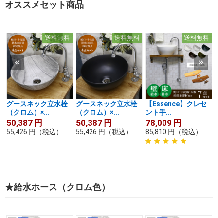
オススメセット商品
送料無料
送料無料
送料無料
グースネック立水栓
グースネック立水栓
【Essence】クレセ
（クロム）×...
（クロム）×...
ント手...
50,387
円
50,387
円
78,009
円
55,426
円
（税込）
55,426
円
（税込）
85,810
円
（税込）
★給水ホース（クロム色）