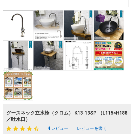
グースネック立水栓（クロム） K13-13SP （L115×H188
／吐水口）
4 レビュー
レビューを書く