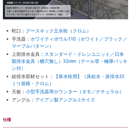
蛇口：
グースネック立水栓（クロム）
手洗器：
ホワイティボウル110（ホワイト／ブラック／
マーブルパターン）
上部排水金具：
スタンダード・ドレンユニット／日本
製排水金具（横穴無し）32mm（テール管・極厚パッキ
ン付）
給排水部材セット：
【単水栓用】（床給水・床排水32
ミリ規格・クロム）
天板：
小型手洗器用カウンター（タモ／ナチュラル）
アングル：
アイアン製アングル Lサイズ
仕様