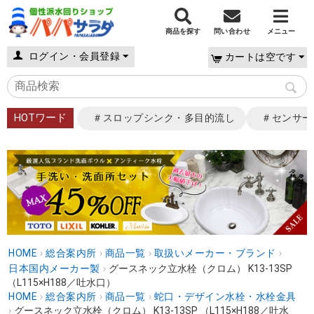
商品を探す
問い合わせ
メニュー
ログイン・会員登録
カートは空です
HOTワード
＃スロップシンク・多目的流し
＃センサー
HOME
›
総合案内所
›
商品一覧
›
取扱いメーカー・ブランド
›
日本国内メーカー製
›
グースネック立水栓（クロム） K13-13SP
（L115×H188／吐水口）
HOME
›
総合案内所
›
商品一覧
›
蛇口・デザイン水栓・水栓金具
›
グースネック立水栓（クロム） K13-13SP （L115×H188／吐水