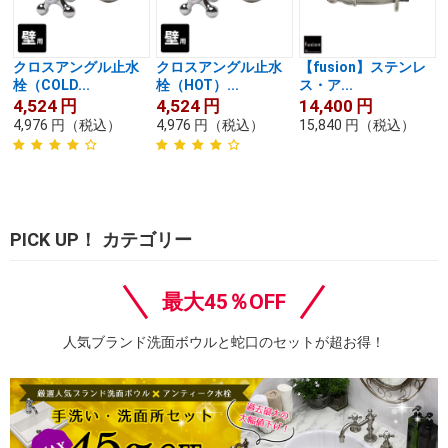
クロスアングル止水
クロスアングル止水
【fusion】ステンレ
栓（COLD...
栓（HOT）...
ス・ア...
4,524
円
4,524
円
14,400
円
4,976
円
（税込）
4,976
円
（税込）
15,840
円
（税込）
PICK UP！ カテゴリー
最大45％OFF
人気ブランド洗面ボウルと蛇口のセットが超お得！