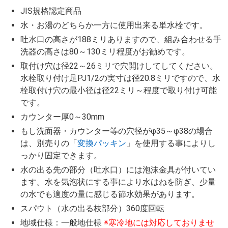
JIS規格認定商品
水・お湯のどちらか一方に使用出来る単水栓です。
吐水口の高さが188ミリありますので、組み合わせる手
洗器の高さは80～130ミリ程度がお勧めです。
取付け穴は径22～26ミリで穴開けしてしてください。
水栓取り付け足PJ1/2の実寸は径20.8ミリですので、水
栓取付け穴の最小径は径22ミリ～程度で取り付け可能
です。
カウンター厚0～30mm
もし洗面器・カウンター等の穴径がφ35～φ38の場合
は、別売りの「
変換パッキン
」を使用する事によりし
っかり固定できます。
水の出る先の部分（吐水口）には泡沫金具が付いてい
ます。水を気泡状にする事により水はねを防ぎ、少量
の水でも適度の量に感じる節水効果があります。
スパウト（水の出る枝部分）360度回転
地域仕様：一般地仕様
※寒冷地には対応しておりませ