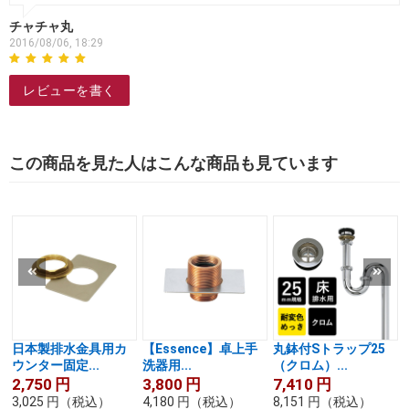
チャチャ丸
2016/08/06, 18:29
レビューを書く
この商品を見た人はこんな商品も見ています
日本製排水金具用カ
【Essence】卓上手
丸鉢付Sトラップ25
ウンター固定...
洗器用...
（クロム）...
2,750
円
3,800
円
7,410
円
3,025
円
（税込）
4,180
円
（税込）
8,151
円
（税込）