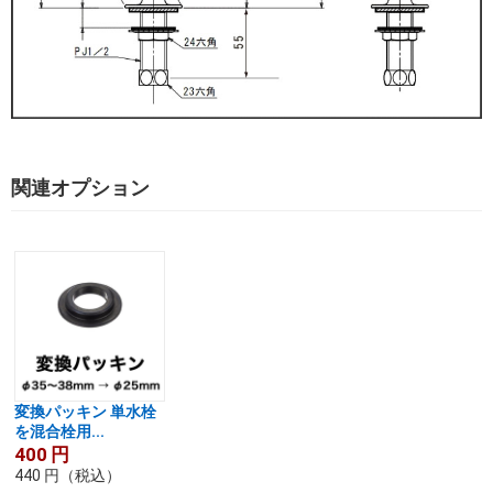
関連オプション
変換パッキン 単水栓
を混合栓用...
400
円
440
円
（税込）