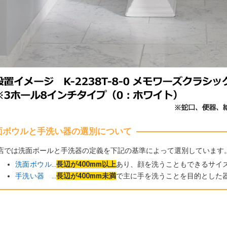
面ボウルと手洗い器の選別について
店では洗面ボールと手洗器の定義を下記の基準によって選別しています
洗面ボウル
…
長辺が400mm以上
あり、顔を洗うこともできるサイ
手洗い器
…
長辺が400mm未満
で主に手を洗うことを目的とした