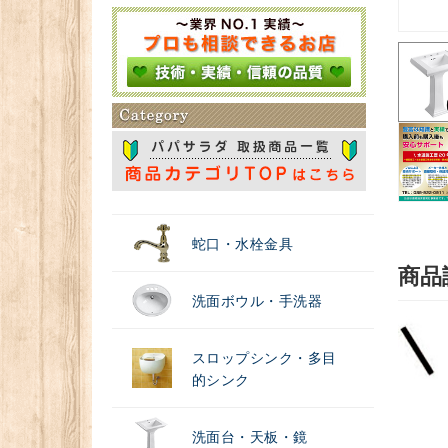
＃浄水器
蛇口・水栓金具
商品
洗面ボウル・手洗器
スロップシンク・多目
的シンク
洗面台・天板・鏡