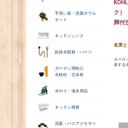
KOH
ク）
手洗い器・洗面ボウル
セット
脚付
キッチンシンク
名実と
給排水部材・パーツ
ヨーロ
表する
ガーデン用蛇口
水栓柱・立水栓
水やり・潅水用品
キッチン雑貨
洗面・バスアクセサリ