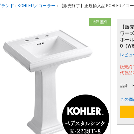
ブランド
›
KOHLER／コーラー
›
【販売終了】正規輸入品 KOHLER／コー
送料無料
【販売
ワーズ
ホール・
0（W6
レビュ
販売終
代替品
品番:
この商