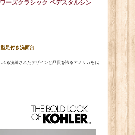
atory（メモワーズクラシック ペデスタルシン
角型足付き洗面台
ふれる洗練されたデザインと品質を誇るアメリカを代