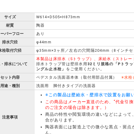
サイズ
W614×D505×H873mm
材質
陶器
オーバーフロー
あり
排水穴径
φ44mm
水栓取付穴径
φ35mm×3ヶ所／左右の穴間隔204mm（8イン
本製品は床排水（Sトラップ）、床給水（ストレー
水・排水について
排水トラップ管は壁排水用
32ミリ規格の「Pトラ
ングル止水栓」
をご使用ください。
セット内容
ペデスタル洗面器本体（取付用部品付属）
※水栓
用途・種別
洗面用 脚付きタイプの洗面器
※この製品は壁給水・壁排水で設置をお願
この商品はメーカー直送のため、“代金引換
のご注文の場合は除きます。）
商品の特性や閲覧環境の違いなどによって
注意事項
合があります。
陶器表面には製造上での微小な黒点・斑点
ん。