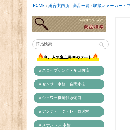
HOME
›
総合案内所
›
商品一覧
›
取扱いメーカー・
＃スロップシンク・多目的流し
＃センサー水栓・自閉水栓
＃シャワー機能付き蛇口
＃アンティーク・レトロ 水栓
＃ステンレス 水栓