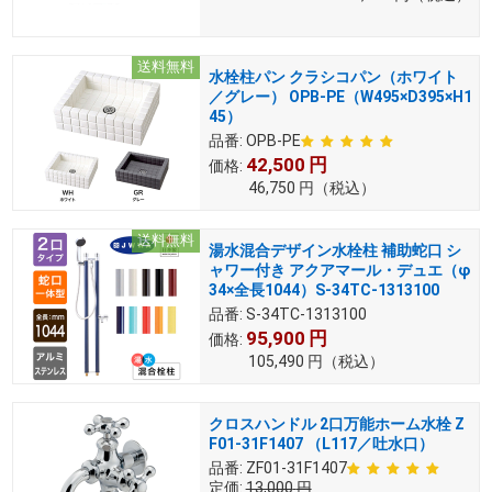
送料無料
水栓柱パン クラシコパン（ホワイト
／グレー） OPB-PE（W495×D395×H1
45）
品番:
OPB-PE
42,500
円
価格:
46,750
円
（税込）
送料無料
湯水混合デザイン水栓柱 補助蛇口 シ
ャワー付き アクアマール・デュエ（φ
34×全長1044）S-34TC-1313100
品番:
S-34TC-1313100
95,900
円
価格:
105,490
円
（税込）
クロスハンドル 2口万能ホーム水栓 Z
F01-31F1407 （L117／吐水口）
品番:
ZF01-31F1407
定価:
13,000
円