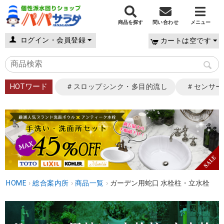
商品を探す
問い合わせ
メニュー
ログイン・会員登録
カートは空です
HOTワード
＃スロップシンク・多目的流し
＃センサー
HOME
›
総合案内所
›
商品一覧
›
ガーデン用蛇口 水栓柱・立水栓