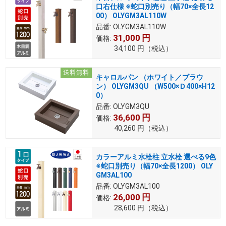
口右仕様 ※蛇口別売り（幅70×全長12
00） OLYGM3AL110W
品番:
OLYGM3AL110W
31,000
円
価格:
34,100
円
（税込）
送料無料
キャロルパン （ホワイト／ブラウ
ン） OLYGM3QU （W500×Ｄ400×H12
0）
品番:
OLYGM3QU
36,600
円
価格:
40,260
円
（税込）
カラーアルミ水栓柱 立水栓 選べる9色
※蛇口別売り（幅70×全長1200） OLY
GM3AL100
品番:
OLYGM3AL100
26,000
円
価格:
28,600
円
（税込）