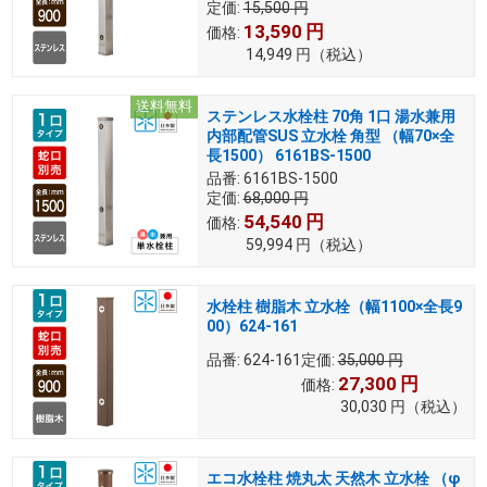
定価:
15,500
円
13,590
円
価格:
14,949
円
（税込）
送料無料
ステンレス水栓柱 70角 1口 湯水兼用
内部配管SUS 立水栓 角型 （幅70×全
長1500） 6161BS-1500
品番:
6161BS-1500
定価:
68,000
円
54,540
円
価格:
59,994
円
（税込）
水栓柱 樹脂木 立水栓（幅1100×全長9
00）624-161
品番:
624-161
定価:
35,000
円
27,300
円
価格:
30,030
円
（税込）
エコ水栓柱 焼丸太 天然木 立水栓 （φ