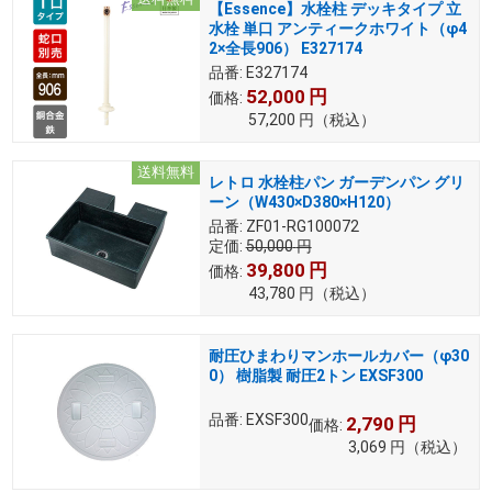
【Essence】水栓柱 デッキタイプ 立
水栓 単口 アンティークホワイト（φ4
2×全長906） E327174
品番:
E327174
52,000
円
価格:
57,200
円
（税込）
送料無料
レトロ 水栓柱パン ガーデンパン グリ
ーン（W430×D380×H120）
品番:
ZF01-RG100072
定価:
50,000
円
39,800
円
価格:
43,780
円
（税込）
耐圧ひまわりマンホールカバー（φ30
0） 樹脂製 耐圧2トン EXSF300
品番:
EXSF300
2,790
円
価格:
3,069
円
（税込）