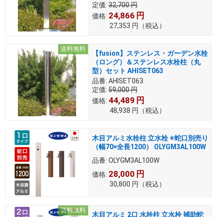
定価:
32,700
円
24,866
円
価格:
27,353
円
（税込）
送料無料
【fusion】ステンレス・ガーデン水栓
（ロング）＆ステンレス水栓柱（丸
型）セット AHISET063
品番:
AHISET063
定価:
59,000
円
44,489
円
価格:
48,938
円
（税込）
木目アルミ水栓柱 立水栓 ※蛇口別売り
（幅70×全長1200） OLYGM3AL100W
品番:
OLYGM3AL100W
28,000
円
価格:
30,800
円
（税込）
送料無料
木目アルミ 2口 水栓柱 立水栓 補助蛇