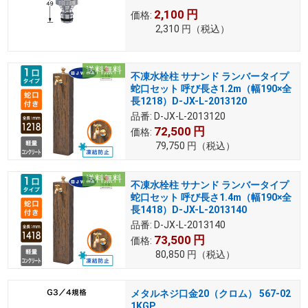
2,100
円
価格:
2,310
円
（税込）
送料無料
不凍水栓柱 サナンド ランバータイプ
蛇口セット 呼び長さ1.2m（幅190×全
長1218）D-JX-L-2013120
品番:
D-JX-L-2013120
72,500
円
価格:
79,750
円
（税込）
送料無料
不凍水栓柱 サナンド ランバータイプ
蛇口セット 呼び長さ1.4m（幅190×全
長1418）D-JX-L-2013140
品番:
D-JX-L-2013140
73,500
円
価格:
80,850
円
（税込）
メタルネジ口金20（クロム） 567-02
1KGP