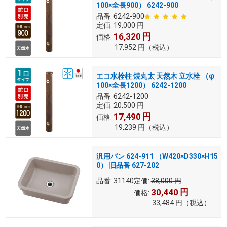
100×全長900） 6242-900
品番:
6242-900
定価:
19,000
円
16,320
円
価格:
17,952
円
（税込）
エコ水栓柱 焼丸太 天然木 立水栓 （φ
100×全長1200） 6242-1200
品番:
6242-1200
定価:
20,500
円
17,490
円
価格:
19,239
円
（税込）
汎用パン 624-911 （W420×D330×H15
0） 旧品番 627-202
品番:
31140
定価:
38,000
円
30,440
円
価格:
33,484
円
（税込）