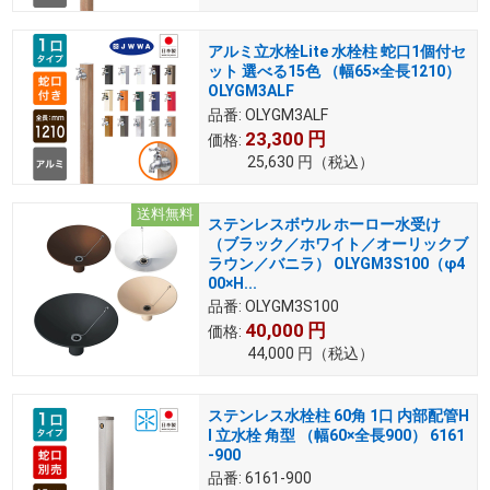
アルミ立水栓Lite 水栓柱 蛇口1個付セ
ット 選べる15色 （幅65×全長1210）
OLYGM3ALF
品番:
OLYGM3ALF
23,300
円
価格:
25,630
円
（税込）
送料無料
ステンレスボウル ホーロー水受け
（ブラック／ホワイト／オーリックブ
ラウン／バニラ） OLYGM3S100（φ4
00×H...
品番:
OLYGM3S100
40,000
円
価格:
44,000
円
（税込）
ステンレス水栓柱 60角 1口 内部配管H
I 立水栓 角型 （幅60×全長900） 6161
-900
品番:
6161-900