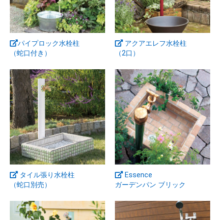
パイプロック水栓柱
アクアエレフ水栓柱
（蛇口付き）
（2口）
タイル張り水栓柱
Essence
（蛇口別売）
ガーデンパン ブリック