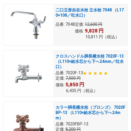
二口立形自在水栓 立水栓 7048 （L17
0×108／吐水口）
品番:
7048
定価:
12,600
円
9,828
円
価格:
10,811
円
（税込）
クロスハンドル胴長横水栓 7020F-13
（L110×給水芯から下へ24mm／吐水
口）
品番:
7020F-13
定価:
7,500
円
5,850
円
価格:
6,435
円
（税込）
カラー胴長横水栓（ブロンズ） 7020F
BP-13 （L110×給水芯から下へ24m
m）
品番:
7020FBP-13
定価:
8,200
円