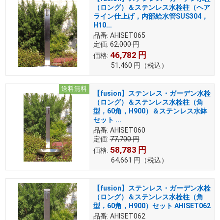
（ロング）＆ステンレス水栓柱（ヘア
ライン仕上げ，内部給水管SUS304，
H10...
品番:
AHISET065
定価:
62,000
円
46,782
円
価格:
51,460
円
（税込）
送料無料
【fusion】ステンレス・ガーデン水栓
（ロング）＆ステンレス水栓柱（角
型，60角，H900）＆ステンレス水鉢
セット ...
品番:
AHISET060
定価:
77,700
円
58,783
円
価格:
64,661
円
（税込）
【fusion】ステンレス・ガーデン水栓
（ロング）＆ステンレス水栓柱（角
型，60角，H900）セット AHISET062
品番:
AHISET062