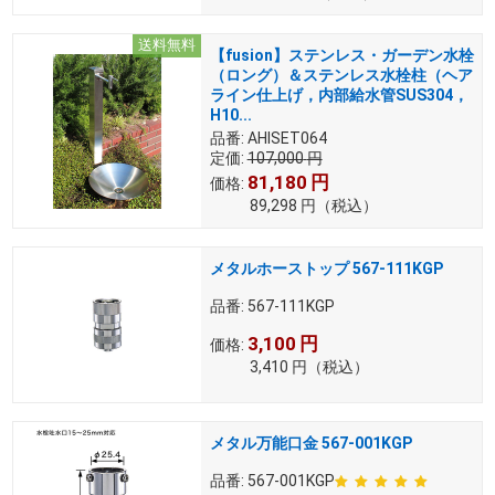
送料無料
【fusion】ステンレス・ガーデン水栓
（ロング）＆ステンレス水栓柱（ヘア
ライン仕上げ，内部給水管SUS304，
H10...
品番:
AHISET064
定価:
107,000
円
81,180
円
価格:
89,298
円
（税込）
メタルホーストップ 567-111KGP
品番:
567-111KGP
3,100
円
価格:
3,410
円
（税込）
メタル万能口金 567-001KGP
品番:
567-001KGP