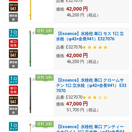
品番:
E327075
42,000
円
価格:
46,200
円
（税込）
送料無料
【Essence】水栓柱 単口 モス 1口 立
水栓（φ42×全長941）E327076
品番:
E327076
42,000
円
価格:
46,200
円
（税込）
送料無料
【Essence】水栓柱 単口 クロームサ
テン 1口 立水栓（φ42×全長941） E32
7070
品番:
E327070
47,000
円
価格:
51,700
円
（税込）
送料無料
【Essence】水栓柱 単口 アンティー