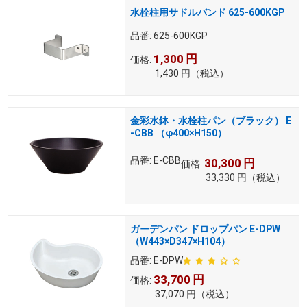
水栓柱用サドルバンド 625-600KGP
品番:
625-600KGP
1,300
円
価格:
1,430
円
（税込）
金彩水鉢・水栓柱パン（ブラック） E
-CBB （φ400×H150）
品番:
E-CBB
30,300
円
価格:
33,330
円
（税込）
ガーデンパン ドロップパン E-DPW
（W443×D347×H104）
品番:
E-DPW
33,700
円
価格:
37,070
円
（税込）