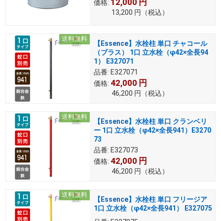
12,000
円
価格:
13,200
円
（税込）
送料無料
【Essence】水栓柱 単口 チャコール
（ブラス） 1口 立水栓（φ42×全長94
1） E327071
品番:
E327071
42,000
円
価格:
46,200
円
（税込）
送料無料
【Essence】水栓柱 単口 クランベリ
ー 1口 立水栓（φ42×全長941）E3270
73
品番:
E327073
42,000
円
価格:
46,200
円
（税込）
送料無料
【Essence】水栓柱 単口 フリージア
1口 立水栓（φ42×全長941） E327075