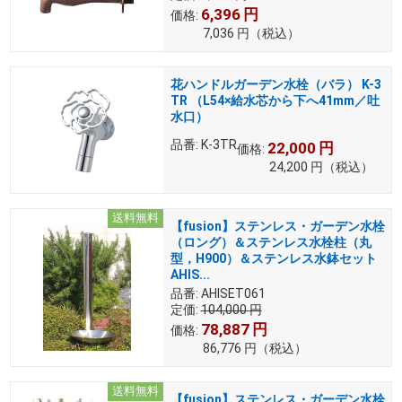
6,396
円
価格:
7,036
円
（税込）
花ハンドルガーデン水栓（バラ） K-3
TR （L54×給水芯から下へ41mm／吐
水口）
品番:
K-3TR
22,000
円
価格:
24,200
円
（税込）
送料無料
【fusion】ステンレス・ガーデン水栓
（ロング）＆ステンレス水栓柱（丸
型，H900）＆ステンレス水鉢セット
AHIS...
品番:
AHISET061
定価:
104,000
円
78,887
円
価格:
86,776
円
（税込）
送料無料
【fusion】ステンレス・ガーデン水栓