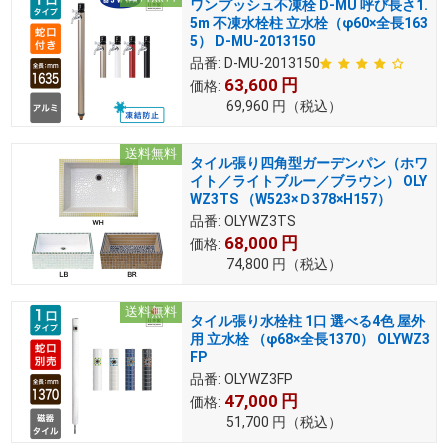
ワンプッシュ不凍栓 D-MU 呼び長さ1.
5m 不凍水栓柱 立水栓（φ60×全長163
5） D-MU-2013150
品番:
D-MU-2013150
63,600
円
価格:
69,960
円
（税込）
送料無料
タイル張り四角型ガーデンパン（ホワ
イト／ライトブルー／ブラウン） OLY
WZ3TS （W523×Ｄ378×H157）
品番:
OLYWZ3TS
68,000
円
価格:
74,800
円
（税込）
送料無料
タイル張り水栓柱 1口 選べる4色 屋外
用 立水栓 （φ68×全長1370） OLYWZ3
FP
品番:
OLYWZ3FP
47,000
円
価格:
51,700
円
（税込）