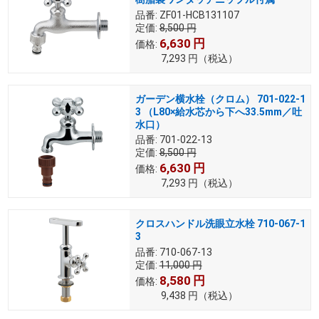
品番:
ZF01-HCB131107
定価:
8,500
円
6,630
円
価格:
7,293
円
（税込）
ガーデン横水栓（クロム） 701-022-1
3 （L80×給水芯から下へ33.5mm／吐
水口）
品番:
701-022-13
定価:
8,500
円
6,630
円
価格:
7,293
円
（税込）
クロスハンドル洗眼立水栓 710-067-1
3
品番:
710-067-13
定価:
11,000
円
8,580
円
価格:
9,438
円
（税込）