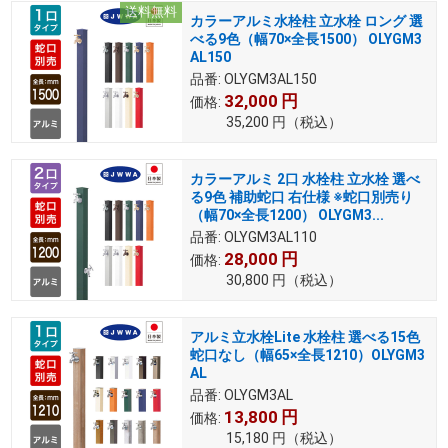
送料無料
カラーアルミ水栓柱 立水栓 ロング 選
べる9色（幅70×全長1500） OLYGM3
AL150
品番:
OLYGM3AL150
32,000
円
価格:
35,200
円
（税込）
カラーアルミ 2口 水栓柱 立水栓 選べ
る9色 補助蛇口 右仕様 ※蛇口別売り
（幅70×全長1200） OLYGM3...
品番:
OLYGM3AL110
28,000
円
価格:
30,800
円
（税込）
アルミ立水栓Lite 水栓柱 選べる15色
蛇口なし（幅65×全長1210）OLYGM3
AL
品番:
OLYGM3AL
13,800
円
価格:
15,180
円
（税込）