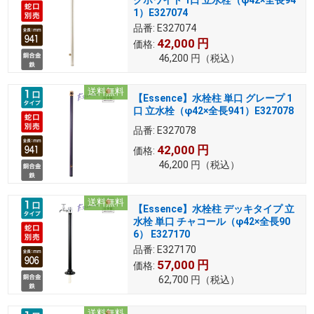
クホワイト 1口 立水栓（φ42×全長94
1）E327074
品番:
E327074
42,000
円
価格:
46,200
円
（税込）
送料無料
【Essence】水栓柱 単口 グレープ 1
口 立水栓（φ42×全長941）E327078
品番:
E327078
42,000
円
価格:
46,200
円
（税込）
送料無料
【Essence】水栓柱 デッキタイプ 立
水栓 単口 チャコール（φ42×全長90
6） E327170
品番:
E327170
57,000
円
価格:
62,700
円
（税込）
送料無料