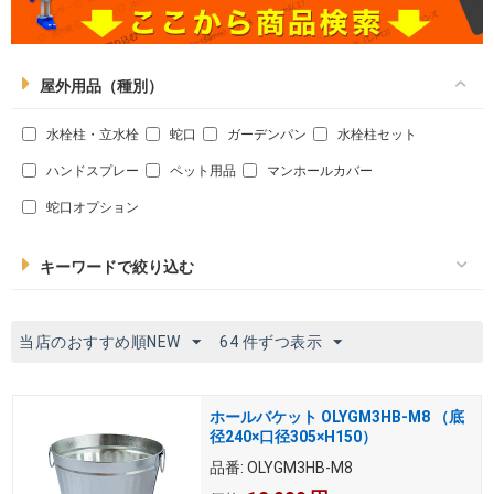
屋外用品（種別）
水栓柱・立水栓
蛇口
ガーデンパン
水栓柱セット
ハンドスプレー
ペット用品
マンホールカバー
蛇口オプション
キーワードで絞り込む
当店のおすすめ順NEW
64 件ずつ表示
ホールバケット OLYGM3HB-M8 （底
径240×口径305×H150）
品番:
OLYGM3HB-M8