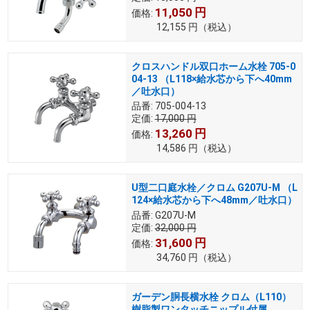
11,050
円
価格:
12,155
円
（税込）
クロスハンドル双口ホーム水栓 705-0
04-13 （L118×給水芯から下へ40mm
／吐水口）
品番:
705-004-13
定価:
17,000
円
13,260
円
価格:
14,586
円
（税込）
U型二口庭水栓／クロム G207U-M （L
124×給水芯から下へ48mm／吐水口）
品番:
G207U-M
定価:
32,000
円
31,600
円
価格:
34,760
円
（税込）
ガーデン胴長横水栓 クロム（L110）
樹脂製ワンタッチニップル付属