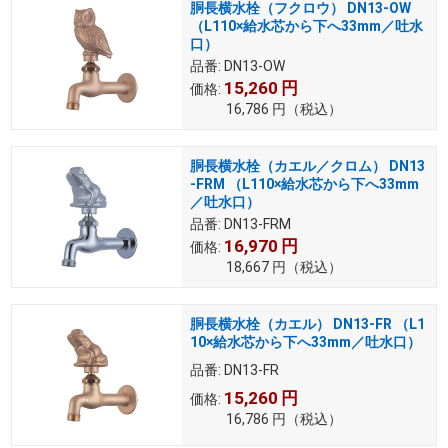
胴長横水栓（フクロウ） DN13-OW
（L110×給水芯から下へ33mm／吐水
口）
品番:
DN13-OW
15,260
円
価格:
16,786
円
（税込）
胴長横水栓（カエル／クロム） DN13
-FRM （L110×給水芯から下へ33mm
／吐水口）
品番:
DN13-FRM
16,970
円
価格:
18,667
円
（税込）
胴長横水栓（カエル） DN13-FR （L1
10×給水芯から下へ33mm／吐水口）
品番:
DN13-FR
15,260
円
価格:
16,786
円
（税込）