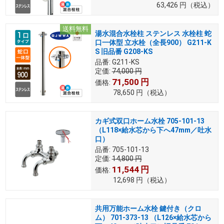
63,426
円
（税込）
送料無料
湯水混合水栓柱 ステンレス 水栓柱 蛇
口一体型 立水栓（全長900） G211-K
S 旧品番 G208-KS
品番:
G211-KS
定価:
74,000
円
71,500
円
価格:
78,650
円
（税込）
カギ式双口ホーム水栓 705-101-13
（L118×給水芯から下へ47mm／吐水
口）
品番:
705-101-13
定価:
14,800
円
11,544
円
価格:
12,698
円
（税込）
共用万能ホーム水栓 鍵付き（クロ
ム） 701-373-13 （L126×給水芯から