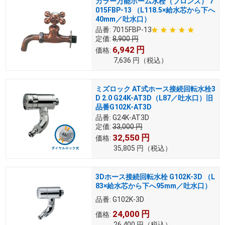
カラー万能ホーム水栓（ブロンズ） 7
015FBP-13 （L118.5×給水芯から下へ
40mm／吐水口）
品番:
7015FBP-13
定価:
8,900
円
6,942
円
価格:
7,636
円
（税込）
ミズロック AT式ホース接続回転水栓3
D 2.0 G24K-AT3D（L87／吐水口）旧
品番G102K-AT3D
品番:
G24K-AT3D
定価:
33,000
円
32,550
円
価格:
35,805
円
（税込）
3Dホース接続回転水栓 G102K-3D （L
83×給水芯から下へ95mm／吐水口）
品番:
G102K-3D
24,000
円
価格:
26,400
円
（税込）