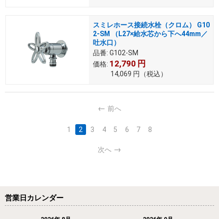
スミレホース接続水栓（クロム） G10
2-SM （L27×給水芯から下へ44mm／
吐水口）
品番:
G102-SM
12,790
円
価格:
14,069
円
（税込）
前へ
1
2
3
4
5
6
7
8
次へ
営業日カレンダー