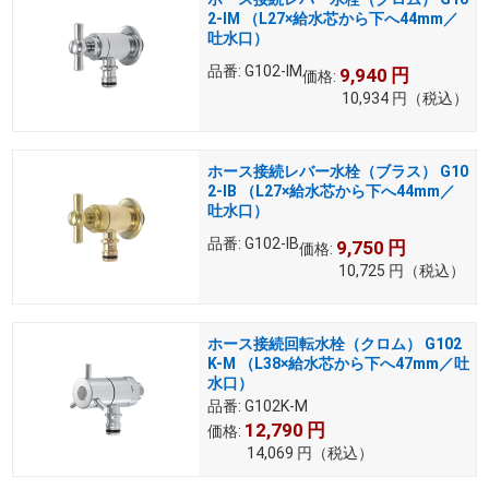
2-IM （L27×給水芯から下へ44mm／
吐水口）
品番:
G102-IM
9,940
円
価格:
10,934
円
（税込）
ホース接続レバー水栓（ブラス） G10
2-IB （L27×給水芯から下へ44mm／
吐水口）
品番:
G102-IB
9,750
円
価格:
10,725
円
（税込）
ホース接続回転水栓（クロム） G102
K-M （L38×給水芯から下へ47mm／吐
水口）
品番:
G102K-M
12,790
円
価格:
14,069
円
（税込）