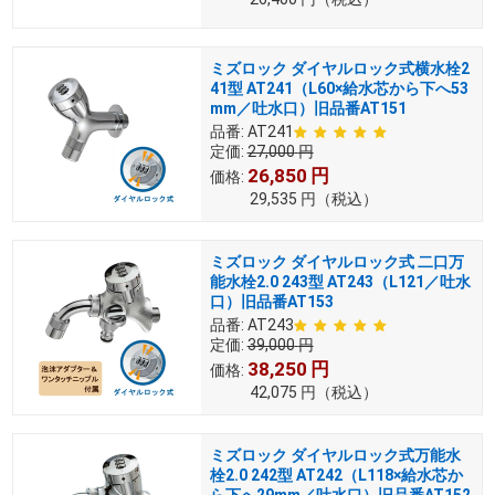
ミズロック ダイヤルロック式横水栓2
41型 AT241（L60×給水芯から下へ53
mm／吐水口）旧品番AT151
品番:
AT241
定価:
27,000
円
26,850
円
価格:
29,535
円
（税込）
ミズロック ダイヤルロック式 二口万
能水栓2.0 243型 AT243（L121／吐水
口）旧品番AT153
品番:
AT243
定価:
39,000
円
38,250
円
価格:
42,075
円
（税込）
ミズロック ダイヤルロック式万能水
栓2.0 242型 AT242（L118×給水芯か