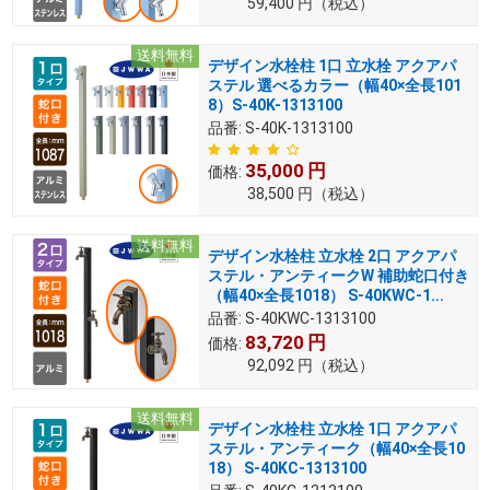
59,400
円
（税込）
送料無料
デザイン水栓柱 1口 立水栓 アクアパ
ステル 選べるカラー（幅40×全長101
8）S-40K-1313100
品番:
S-40K-1313100
35,000
円
価格:
38,500
円
（税込）
送料無料
デザイン水栓柱 立水栓 2口 アクアパ
ステル・アンティークW 補助蛇口付き
（幅40×全長1018） S-40KWC-1...
品番:
S-40KWC-1313100
83,720
円
価格:
92,092
円
（税込）
送料無料
デザイン水栓柱 立水栓 1口 アクアパ
ステル・アンティーク（幅40×全長10
18） S-40KC-1313100