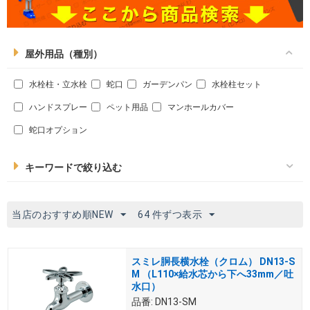
屋外用品（種別）
水栓柱・立水栓
蛇口
ガーデンパン
水栓柱セット
ハンドスプレー
ペット用品
マンホールカバー
蛇口オプション
キーワードで絞り込む
当店のおすすめ順NEW
64 件ずつ表示
スミレ胴長横水栓（クロム） DN13-S
M （L110×給水芯から下へ33mm／吐
水口）
品番:
DN13-SM