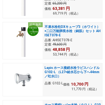
定価:
65,200
円
63,381
円
価格:
69,719
円
（税込）
送料無料
不凍水栓柱DXキューブ3（ホワイト）
×二口万能胴長水栓（鋳肌）セット AH
ISET078-E
品番:
AHISET078-E
定価:
49,600
円
48,858
円
価格:
53,744
円
（税込）
Lapis ホース接続水栓ラピスハンドル
G102-L （L27×給水芯から下へ44mm
／吐水口）
品番:
G102-L
10,700
円
価格:
11,770
円
（税込）
ホース接続レバー水栓（クロム） G10