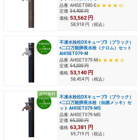
品番:
AHISET080-E
定価:
54,400
円
53,562
円
価格:
58,918
円
（税込）
不凍水栓柱DXキューブ3（ブラック）
×二口万能胴長水栓（クロム）セット
AHISET079-M
品番:
AHISET079-M
定価:
54,200
円
53,140
円
価格:
58,454
円
（税込）
送料無料
不凍水栓柱DXキューブ3（ブラック）
×二口万能胴長水栓（仙徳メッキ）セ
ット AHISET079-MS
品番:
AHISET079-MS
定価:
65,200
円
63,381
円
価格:
69,719
円
（税込）