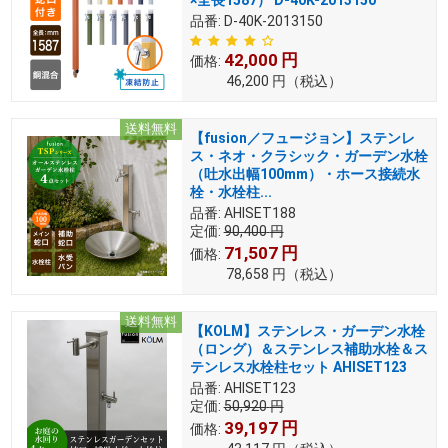
×全長1587） D-40K-2013150
品番:
D-40K-2013150
42,000
円
価格:
46,200
円
（税込）
送料無料
【fusion／フュージョン】ステンレ
ス・ネオ・クラシック・ガーデン水栓
（吐水出幅100mm）・ホース接続水
栓・水栓柱...
品番:
AHISET188
定価:
90,400
円
71,507
円
価格:
78,658
円
（税込）
送料無料
【KOLM】ステンレス・ガーデン水栓
（ロング）＆ステンレス補助水栓＆ス
テンレス水栓柱セット AHISET123
品番:
AHISET123
定価:
50,920
円
39,197
円
価格: