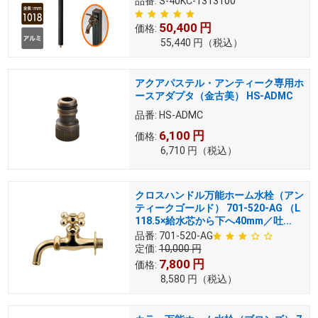
品番:
S-40KC-1313100
50,400
円
価格:
55,440
円
（税込）
アクアパステル・アンティーク専用ホ
ースアダプタ（金古美） HS-ADMC
品番:
HS-ADMC
6,100
円
価格:
6,710
円
（税込）
クロスハンドル万能ホーム水栓（アン
ティークゴールド） 701-520-AG （L
118.5×給水芯から下へ40mm／吐...
品番:
701-520-AG
定価:
10,000
円
7,800
円
価格:
8,580
円
（税込）