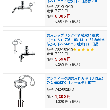
下へ40mm／吐水口）旧品番 701...
品番:
701-373-13
定価:
7,700
円
6,006
円
価格:
6,607
円
（税込）
共用カップリング付き横水栓 鍵式
（クロム） 703-103-13 （L82.5×給水
芯から下へ56mm／吐水口） 旧品...
品番:
703-103-13
定価:
7,300
円
5,694
円
価格:
6,263
円
（税込）
アンティーク調共用栓カギ（クロム）
742-002KFO 【メール便対応可】
品番:
742-002KFO
1,200
円
価格:
1,320
円
（税込）