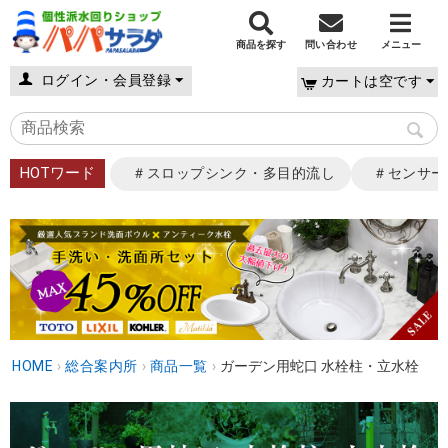
商品を探す
問い合わせ
メニュー
ログイン・会員登録
カートは空です
HOTワード
＃スロップシンク・多目的流し
＃センサー
HOME
›
総合案内所
›
商品一覧
›
ガーデン用蛇口 水栓柱・立水栓