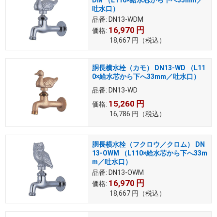
DM （L110×給水芯から下へ33mm／
吐水口）
品番:
DN13-WDM
16,970
円
価格:
18,667
円
（税込）
胴長横水栓（カモ） DN13-WD （L11
0×給水芯から下へ33mm／吐水口）
品番:
DN13-WD
15,260
円
価格:
16,786
円
（税込）
胴長横水栓（フクロウ／クロム） DN
13-OWM （L110×給水芯から下へ33m
m／吐水口）
品番:
DN13-OWM
16,970
円
価格:
18,667
円
（税込）