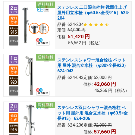
送料無料
ステンレス 二口混合栓柱 鏡面仕上げ
屋外用立水栓（φ60.5×全長915）624-
204
品番:
624-204
定価:
64,000
円
51,420
円
価格:
56,562
円
（税込）
送料無料
ステンレスシャワー混合栓柱 ペット
用 屋外 混合立水栓 （φ80×全長920）
624-043
品番:
624-043
定価:
52,000
円
42,060
円
価格:
46,266
円
（税込）
送料無料
ステンレス双口シャワー混合栓柱 ペ
ット用 屋外用 混合立水栓（φ60.5×全
長915） 624-206
品番:
624-206
定価:
72,000
円
57,660
円
価格: