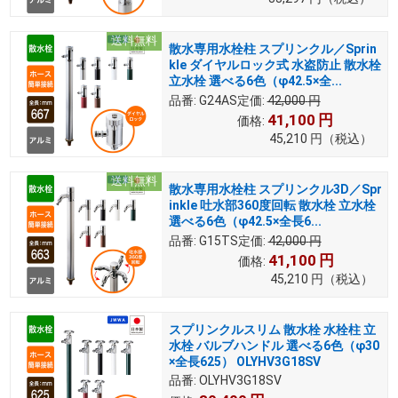
送料無料
散水専用水栓柱 スプリンクル／Sprin
kle ダイヤルロック式 水盗防止 散水栓
立水栓 選べる6色（φ42.5×全...
品番:
G24AS
定価:
42,000
円
41,100
円
価格:
45,210
円
（税込）
送料無料
散水専用水栓柱 スプリンクル3D／Spr
inkle 吐水部360度回転 散水栓 立水栓
選べる6色（φ42.5×全長6...
品番:
G15TS
定価:
42,000
円
41,100
円
価格:
45,210
円
（税込）
スプリンクルスリム 散水栓 水栓柱 立
水栓 バルブハンドル 選べる6色（φ30
×全長625） OLYHV3G18SV
品番:
OLYHV3G18SV