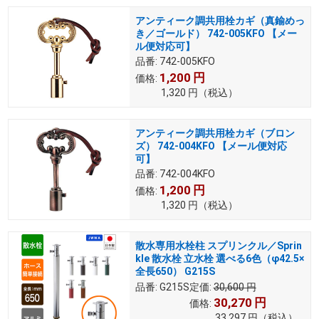
アンティーク調共用栓カギ（真鍮めっ
き／ゴールド） 742-005KFO 【メー
ル便対応可】
品番:
742-005KFO
1,200
円
価格:
1,320
円
（税込）
アンティーク調共用栓カギ（ブロン
ズ） 742-004KFO 【メール便対応
可】
品番:
742-004KFO
1,200
円
価格:
1,320
円
（税込）
散水専用水栓柱 スプリンクル／Sprin
kle 散水栓 立水栓 選べる6色（φ42.5×
全長650） G215S
品番:
G215S
定価:
30,600
円
30,270
円
価格:
33,297
円
（税込）