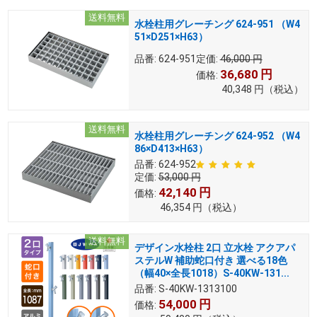
送料無料
水栓柱用グレーチング 624-951 （W4
51×D251×H63）
品番:
624-951
定価:
46,000
円
36,680
円
価格:
40,348
円
（税込）
送料無料
水栓柱用グレーチング 624-952 （W4
86×D413×H63）
品番:
624-952
定価:
53,000
円
42,140
円
価格:
46,354
円
（税込）
送料無料
デザイン水栓柱 2口 立水栓 アクアパ
ステルW 補助蛇口付き 選べる18色
（幅40×全長1018）S-40KW-131...
品番:
S-40KW-1313100
54,000
円
価格: