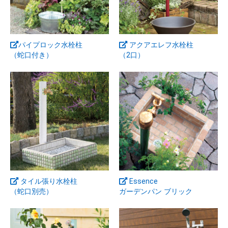
パイプロック水栓柱
アクアエレフ水栓柱
（蛇口付き）
（2口）
タイル張り水栓柱
Essence
（蛇口別売）
ガーデンパン ブリック