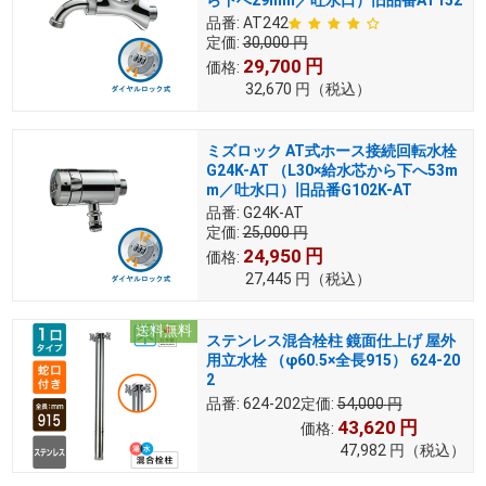
ら下へ29mm／吐水口）旧品番AT152
品番:
AT242
定価:
30,000
円
29,700
円
価格:
32,670
円
（税込）
ミズロック AT式ホース接続回転水栓
G24K-AT （L30×給水芯から下へ53m
m／吐水口）旧品番G102K-AT
品番:
G24K-AT
定価:
25,000
円
24,950
円
価格:
27,445
円
（税込）
送料無料
ステンレス混合栓柱 鏡面仕上げ 屋外
用立水栓 （φ60.5×全長915） 624-20
2
品番:
624-202
定価:
54,000
円
43,620
円
価格:
47,982
円
（税込）