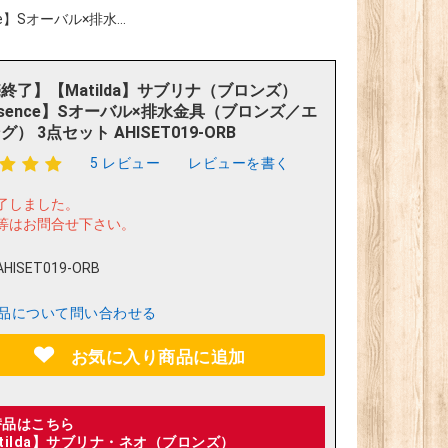
】Sオーバル×排水...
終了】【Matilda】サブリナ（ブロンズ）
ssence】Sオーバル×排水金具（ブロンズ／エ
） 3点セット AHISET019-ORB
5 レビュー
レビューを書く
了しました。
等はお問合せ下さい。
AHISET019-ORB
品について問い合わせる
お気に入り商品に追加
替品はこちら
tilda】サブリナ・ネオ（ブロンズ）