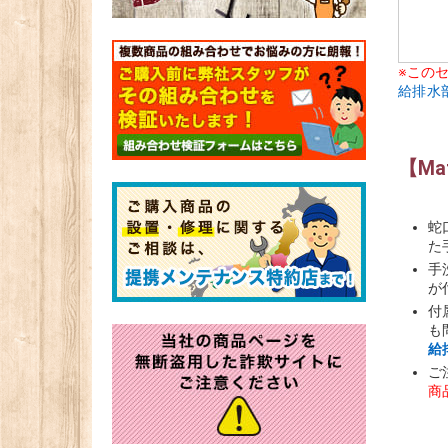
※この
給排水
【Ma
蛇
た
手
が
付
も
給
ご
商