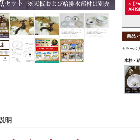
×【E
AHIS
商品 
カラーバ
水栓・給
説明