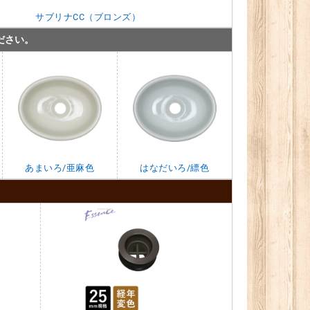
サブリナCC（ブロンズ）
ださい。
あまいろ/亜麻色
はなだいろ/縹色