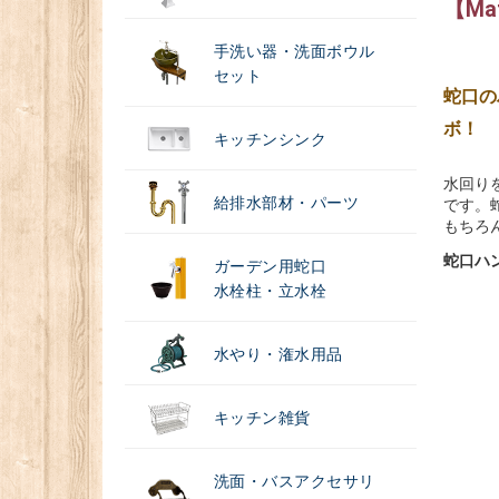
【Ma
手洗い器・洗面ボウル
セット
蛇口の
ボ！
キッチンシンク
水回り
給排水部材・パーツ
です。
もちろ
蛇口ハ
ガーデン用蛇口
水栓柱・立水栓
水やり・潅水用品
キッチン雑貨
洗面・バスアクセサリ