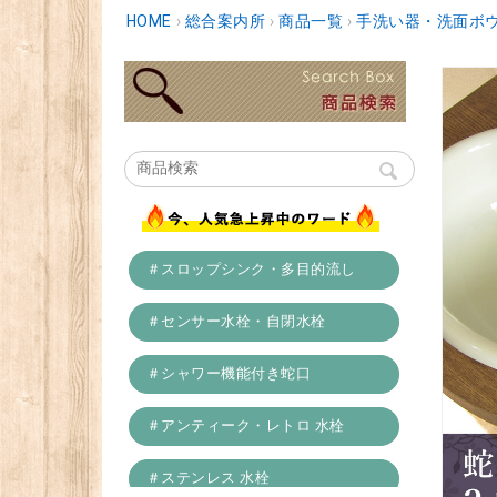
HOME
›
総合案内所
›
商品一覧
›
手洗い器・洗面ボ
＃スロップシンク・多目的流し
＃センサー水栓・自閉水栓
＃シャワー機能付き蛇口
＃アンティーク・レトロ 水栓
＃ステンレス 水栓