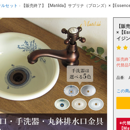
ウルセット
›
【販売終了】【Matilda】サブリナ（ブロンズ）×【Essence
【販売
×【E
イジング
販売終
代替品
品番:
この商
※代
【Ma