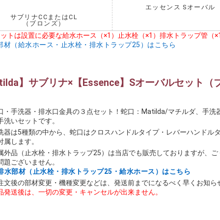
エッセンス Sオーバル
サブリナCCまたはCL
（ブロンズ）
セットは設置に必要な給水ホース（×1）止水栓（×1）排水トラップ管（
部材（給水ホース・止水栓・排水トラップ25）はこちら
tilda】サブリナ×【Essence】Sオーバルセッ
口・手洗器・排水口金具の３点セット！蛇口：Matilda/マチルダ、手洗
手洗いセットです。
洗器は5種類の中から、蛇口はクロスハンドルタイプ・レバーハンドル
付属します。
属外品（止水栓・排水トラップ25）は当店でも販売しておりますが、
問題ございません。
排水部材（止水栓・排水トラップ25・給水ホース）はこちら
注文後の部材変更・機種変更などは、発送前までになるべく早くお知ら
品発送後は、一切の変更・キャンセルが出来ません。