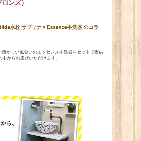
（ブロンズ）
a水栓 サブリナ × Essence手洗器 のコラ
か懐かしい風合いのエッセンス手洗器をセットで提供
の中からお選びいただけます。
。