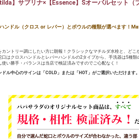
tilda】サブリナ×【Essence】Sオーバルセット
ハンドル（クロス or レバー）とボウルの種類が選べます！Matild
をカントリー調にしたい方に朗報！クラシックなマチルダ水栓と、どこ
蛇口はクロスハンドルとレバーハンドルの2タイプから、手洗器は5種類
ん使い勝手・バランスは当店で検証済みですのでご心配なく！
ンドル中心のサインは「COLD」または「HOT」がご選択いただけます